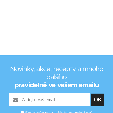
Novinky, akce, recepty a mnoho
dalšího
pravidelně ve vašem emailu