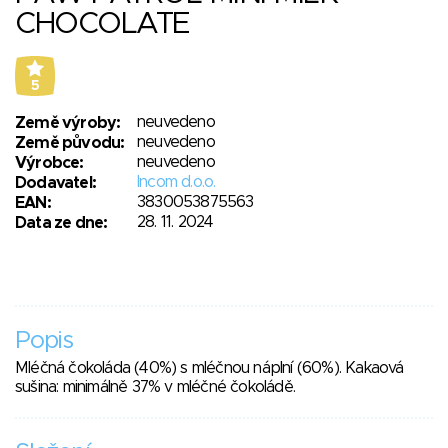
CHOCOLATE
5
neuvedeno
Země výroby:
neuvedeno
Země původu:
neuvedeno
Výrobce:
Incom d.o.o.
Dodavatel:
3830053875563
EAN:
28. 11. 2024
Data ze dne:
Popis
Mléčná čokoláda (40%) s mléčnou náplní (60%). Kakaová
sušina: minimálně 37% v mléčné čokoládě.