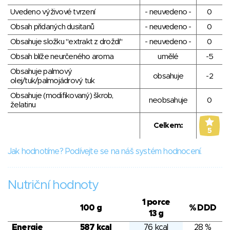
Uvedeno výživové tvrzení
- neuvedeno -
0
Obsah přidaných dusitanů
- neuvedeno -
0
Obsahuje složku "extrakt z droždí"
- neuvedeno -
0
Obsah blíže neurčeného aroma
umělé
-5
Obsahuje palmový
obsahuje
-2
olej/tuk/palmojádrový tuk
Obsahuje (modifikovaný) škrob,
neobsahuje
0
želatinu
Celkem:
5
Jak hodnotíme? Podívejte se na náš systém hodnocení.
Nutriční hodnoty
1 porce
100 g
% DDD
13 g
Energie
587 kcal
76 kcal
28 %