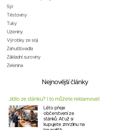
Sýr
Těstoviny
Tuky
Uzeniny
Výrobky ze sóji
Zahušťovadla
Základní suroviny
Zelenina
Nejnovější články
Jídlo ze stánku? I to můžete reklamovat
Léto přeje
občerstvení ze
stánků. Ať už si
kupujete zmrzlinu na