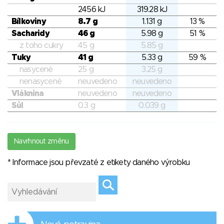
2456 kJ
319.28 kJ
Bílkoviny
8.7 g
1.131 g
13 %
Sacharidy
46 g
5.98 g
51 %
z toho cukry
45 g
5.85 g
Tuky
41 g
5.33 g
59 %
nasycené
25 g
3.25 g
nenasycené
neuvedeno
neuvedeno
Vláknina
neuvedeno
neuvedeno
Sůl
0.3 g
0.039 g
Navrhnout změnu
* Informace jsou převzaté z etikety daného výrobku