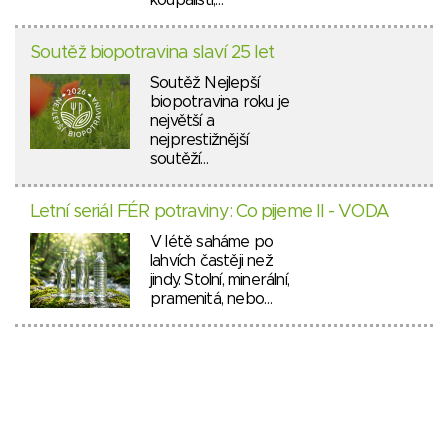
koupališti,…
Soutěž biopotravina slaví 25 let
Soutěž Nejlepší
biopotravina roku je
největší a
nejprestižnější
soutěží…
Letní seriál FÉR potraviny: Co pijeme II - VODA
V létě saháme po
lahvích častěji než
jindy. Stolní, minerální,
pramenitá, nebo…