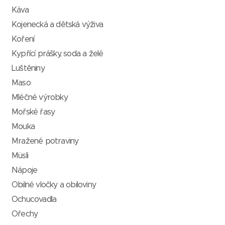
Káva
Kojenecká a dětská výživa
Koření
Kypřící prášky, soda a želé
Luštěniny
Maso
Mléčné výrobky
Mořské řasy
Mouka
Mražené potraviny
Müsli
Nápoje
Obilné vločky a obiloviny
Ochucovadla
Ořechy