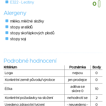
E322 - Lecitiny
Alergeny
mléko, mléčné složky
stopy arašídů
stopy skořápkových plodů
stopy soji
Podrobné hodnocení
Kritérium
Poznámka
Body
Loga
nejsou
0
Konkrétní země původu/výrobce
jen prodejce
0
aditiva se
Éčka
10
skóre 0
Konkrétní požadavky na složení
nehodnotí se
2
Uvedeno zdravotní tvrzení
- neuvedeno -
0