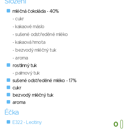
Složení
mléčná čokoláda - 40%
- cukr
- kakaové máslo
- sušené odstředěné mléko
- kakaová hmota
- bezvodý mléčný tuk
- aroma
rostlinný tuk
- palmový tuk
sušené odstředěné mléko - 17%
cukr
bezvodý mléčný tuk
aroma
Éčka
E322 - Lecitiny