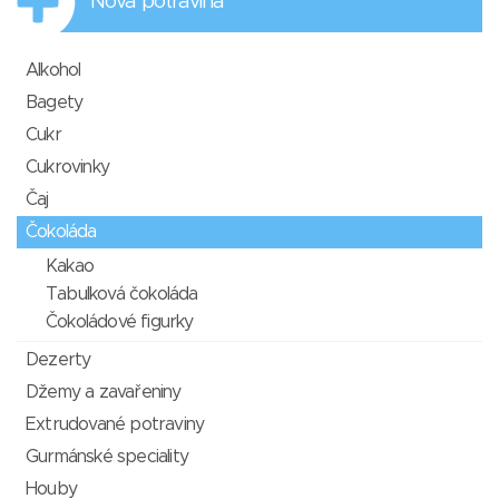
Nová potravina
Alkohol
Bagety
Cukr
Cukrovinky
Čaj
Čokoláda
Kakao
Tabulková čokoláda
Čokoládové figurky
Dezerty
Džemy a zavařeniny
Extrudované potraviny
Gurmánské speciality
Houby