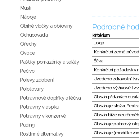
Müsli
Nápoje
Obilné vločky a obiloviny
Podrobné hod
Ochucovadla
Kritérium
Loga
Ořechy
Konkrétní země půvo
Ovoce
Éčka
Paštiky, pomazánky a saláty
Konkrétní požadavky n
Pečivo
Uvedeno zdravotní tvr
Polevy, zdobení
Uvedeno výživové tvrz
Polotovary
Obsah přidaných dusit
Potravinové doplňky a léčiva
Obsahuje složku "extra
Potraviny v aspiku
Obsah blíže neurčené
Potraviny v konzervě
Obsahuje palmový olej
Puding
Obsahuje (modifikovaný
Rostlinné alternativy