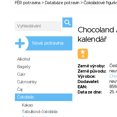
FÉR potravina
>
Databáze potravin
>
Čokoládové figurk
Chocoland 
kalendář
Nová potravina
4
Alkohol
Čes
Země výroby:
Bagety
neu
Země původu:
Cukr
Choc
Výrobce:
neu
Dodavatel:
Cukrovinky
859
EAN:
Čaj
25. 
Data ze dne:
Čokoláda
Kakao
Tabulková čokoláda