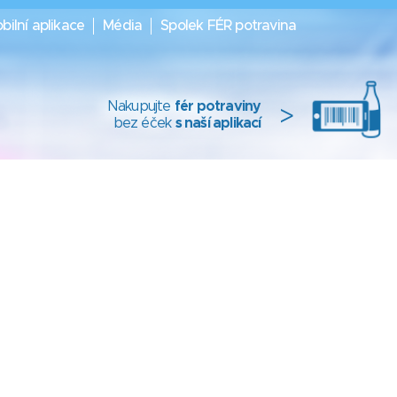
bilní aplikace
Média
Spolek FÉR potravina
Nakupujte
fér potraviny
>
bez éček
s naší aplikací