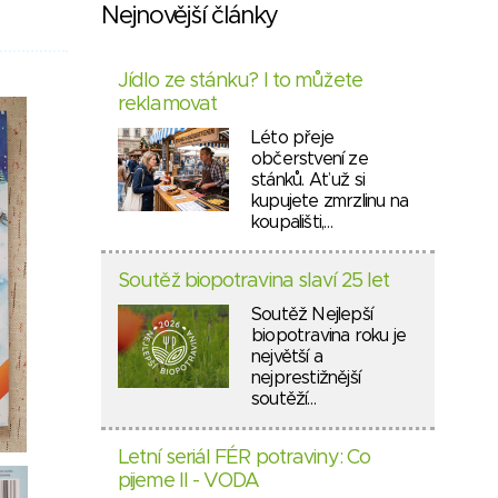
Nejnovější články
Jídlo ze stánku? I to můžete
reklamovat
Léto přeje
občerstvení ze
stánků. Ať už si
kupujete zmrzlinu na
koupališti,…
Soutěž biopotravina slaví 25 let
Soutěž Nejlepší
biopotravina roku je
největší a
nejprestižnější
soutěží…
Letní seriál FÉR potraviny: Co
pijeme II - VODA