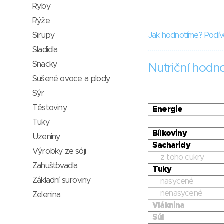
Ryby
Rýže
Sirupy
Jak hodnotíme? Podív
Sladidla
Snacky
Nutriční hodn
Sušené ovoce a plody
Sýr
Těstoviny
Energie
Tuky
Bílkoviny
Uzeniny
Sacharidy
Výrobky ze sóji
z toho cukry
Zahušťovadla
Tuky
Základní suroviny
nasycené
nenasycené
Zelenina
Vláknina
Sůl