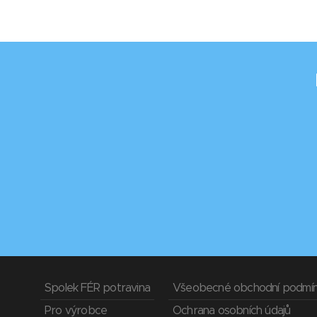
Spolek FÉR potravina
Všeobecné obchodní podmí
Pro výrobce
Ochrana osobních údajů