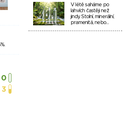
V létě saháme po
lahvích častěji než
jindy. Stolní, minerální,
pramenitá, nebo…
5%.