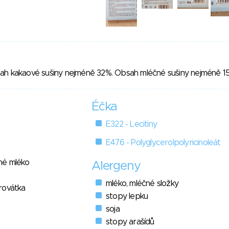
ah kakaové sušiny nejméně 32%. Obsah mléčné sušiny nejméně 1
Éčka
E322 - Lecitiny
E476 - Polyglycerolpolyricinoleát
né mléko
Alergeny
mléko, mléčné složky
rovátka
stopy lepku
soja
stopy arašídů