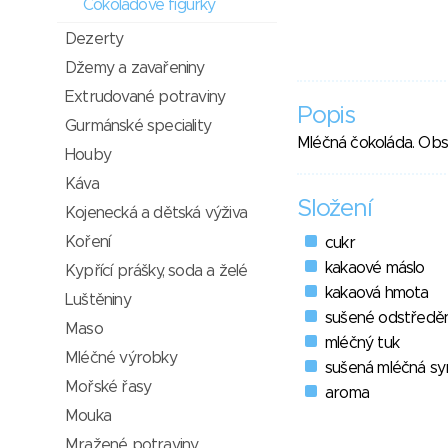
Čokoládové figurky
Dezerty
Džemy a zavařeniny
Extrudované potraviny
Popis
Gurmánské speciality
Mléčná čokoláda. Obs
Houby
Káva
Složení
Kojenecká a dětská výživa
Koření
cukr
kakaové máslo
Kypřící prášky, soda a želé
kakaová hmota
Luštěniny
sušené odstředě
Maso
mléčný tuk
Mléčné výrobky
sušená mléčná sy
Mořské řasy
aroma
Mouka
Mražené potraviny