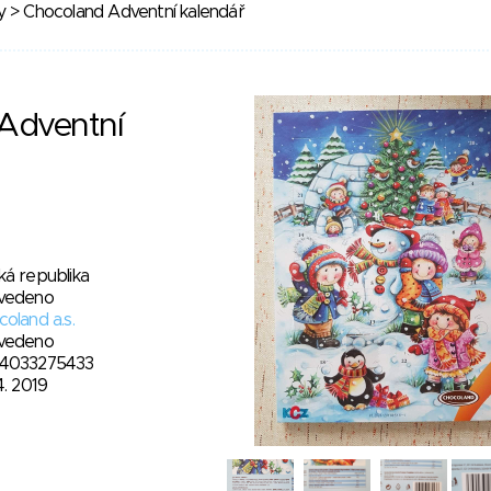
y
> Chocoland Adventní kalendář
Adventní
ká republika
vedeno
oland a.s.
vedeno
4033275433
4. 2019