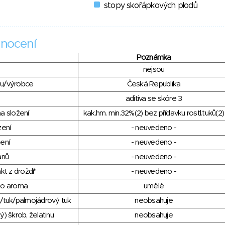
stopy skořápkových plodů
nocení
Poznámka
nejsou
du/výrobce
Česká Republika
aditiva se skóre 3
a složení
kak.hm. min.32%(2) bez přídavku rostl.tuků(2)
zení
- neuvedeno -
ení
- neuvedeno -
anů
- neuvedeno -
kt z droždí"
- neuvedeno -
ho aroma
umělé
/tuk/palmojádrový tuk
neobsahuje
) škrob, želatinu
neobsahuje