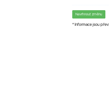
Navrhnout změnu
* Informace jsou pře