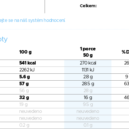
Celkem:
ejte se na náš systém hodnocení.
oty
1 porce
100 g
% 
50 g
541 kcal
270 kcal
26
2262 kJ
1131 kJ
5.6 g
2.8 g
9
57 g
28.5 g
63
56 g
28 g
32 g
16 g
46
19 g
9.5 g
neuvedeno
neuvedeno
neuvedeno
neuvedeno
0.2 g
0.1 g