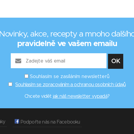
Novinky, akce, recepty a mnoho dalšíh
pravidelně ve vašem emailu
Souhlasím se zasíláním newsletterů
Souhlasím se zpracováním a ochranou osobních údajů
Chcete vidět
jak náš newsletter vypadá
?
nky
Podpořte nás na Facebooku