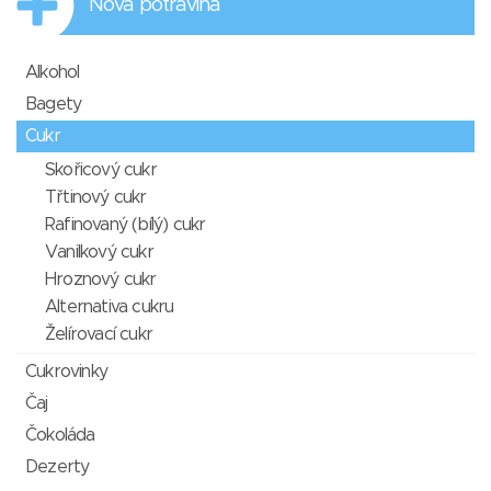
Nová potravina
Alkohol
Bagety
Cukr
Skořicový cukr
Třtinový cukr
Rafinovaný (bílý) cukr
Vanilkový cukr
Hroznový cukr
Alternativa cukru
Želírovací cukr
Cukrovinky
Čaj
Čokoláda
Dezerty