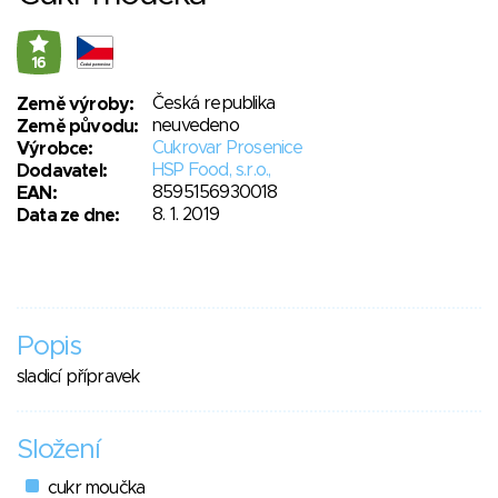
16
Česká republika
Země výroby:
neuvedeno
Země původu:
Cukrovar Prosenice
Výrobce:
HSP Food, s.r.o.,
Dodavatel:
8595156930018
EAN:
8. 1. 2019
Data ze dne:
Popis
sladicí přípravek
Složení
cukr moučka