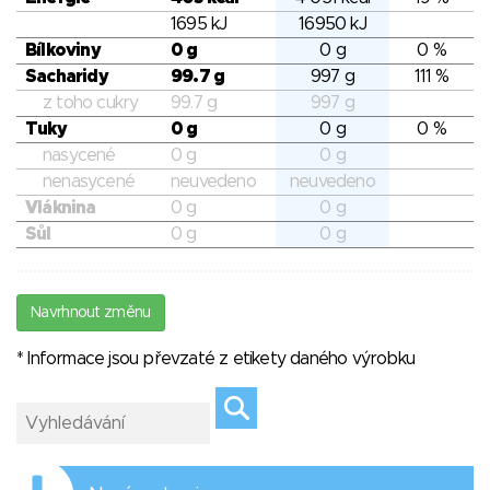
1695 kJ
16950 kJ
Bílkoviny
0 g
0 g
0 %
Sacharidy
99.7 g
997 g
111 %
z toho cukry
99.7 g
997 g
Tuky
0 g
0 g
0 %
nasycené
0 g
0 g
nenasycené
neuvedeno
neuvedeno
Vláknina
0 g
0 g
Sůl
0 g
0 g
Navrhnout změnu
* Informace jsou převzaté z etikety daného výrobku