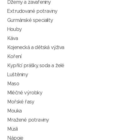
Džemy a zavařeniny
Extrudované potraviny
Gurmánské speciality
Houby
Káva
Kojenecká a dětská výživa
Koření
Kypřící prášky, soda a želé
Luštěniny
Maso
Mléčné výrobky
Mořské řasy
Mouka
Mražené potraviny
Müsli
Nápoje