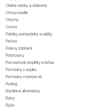
Obilné vločky a obiloviny
Ochucovadla
Ořechy
Ovoce
Paštiky, pomazánky a saláty
Pečivo
Polevy, zdobení
Polotovary
Potravinové doplňky a léčiva
Potraviny v aspiku
Potraviny v konzervě
Puding
Rostlinné alternativy
Ryby
Rýže