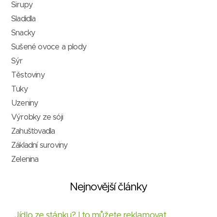
Sirupy
Sladidla
Snacky
Sušené ovoce a plody
Sýr
Těstoviny
Tuky
Uzeniny
Výrobky ze sóji
Zahušťovadla
Základní suroviny
Zelenina
Nejnovější články
Jídlo ze stánku? I to můžete reklamovat