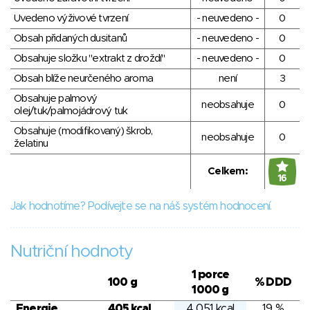
Uvedeno výživové tvrzení
- neuvedeno -
0
Obsah přidaných dusitanů
- neuvedeno -
0
Obsahuje složku "extrakt z droždí"
- neuvedeno -
0
Obsah blíže neurčeného aroma
není
3
Obsahuje palmový
neobsahuje
0
olej/tuk/palmojádrový tuk
Obsahuje (modifikovaný) škrob,
neobsahuje
0
želatinu
Celkem:
16
Jak hodnotíme? Podívejte se na náš systém hodnocení.
Nutriční hodnoty
1 porce
100 g
% DDD
1000 g
Energie
405 kcal
4 051 kcal
19 %