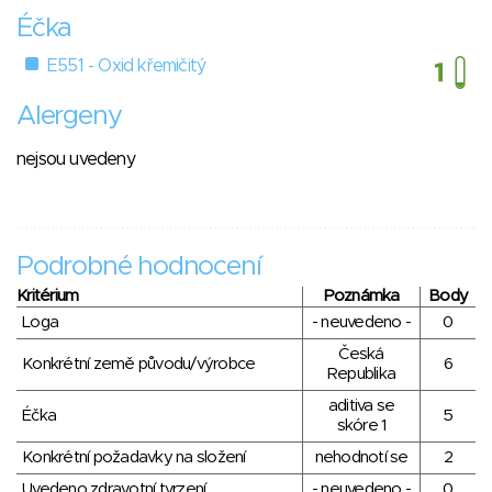
Éčka
E551 - Oxid křemičitý
Alergeny
nejsou uvedeny
Podrobné hodnocení
Kritérium
Poznámka
Body
Loga
- neuvedeno -
0
Česká
Konkrétní země původu/výrobce
6
Republika
aditiva se
Éčka
5
skóre 1
Konkrétní požadavky na složení
nehodnotí se
2
Uvedeno zdravotní tvrzení
- neuvedeno -
0