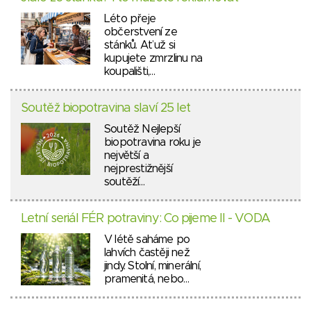
Léto přeje
občerstvení ze
stánků. Ať už si
kupujete zmrzlinu na
koupališti,…
Soutěž biopotravina slaví 25 let
Soutěž Nejlepší
biopotravina roku je
největší a
nejprestižnější
soutěží…
Letní seriál FÉR potraviny: Co pijeme II - VODA
V létě saháme po
lahvích častěji než
jindy. Stolní, minerální,
pramenitá, nebo…