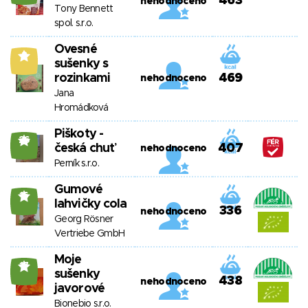
463
nehodnoceno
Tony Bennett
spol. s.r.o.
Ovesné
8
sušenky s
rozinkami
469
nehodnoceno
Jana
Hromádková
Piškoty -
26
česká chuť
407
nehodnoceno
Perník s.r.o.
Gumové
16
lahvičky cola
336
nehodnoceno
Georg Rösner
Vertriebe GmbH
Moje
17
sušenky
438
nehodnoceno
javorové
Bionebio s.r.o.