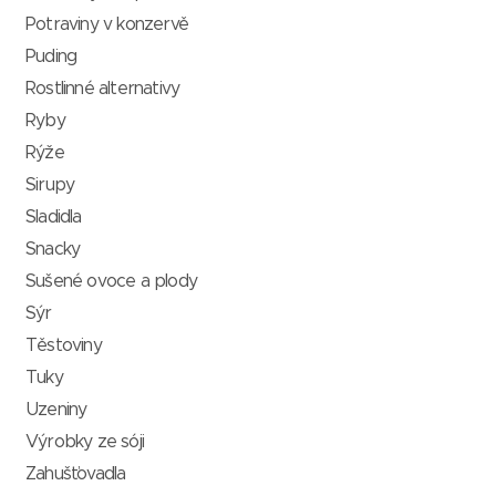
Potraviny v konzervě
Puding
Rostlinné alternativy
Ryby
Rýže
Sirupy
Sladidla
Snacky
Sušené ovoce a plody
Sýr
Těstoviny
Tuky
Uzeniny
Výrobky ze sóji
Zahušťovadla