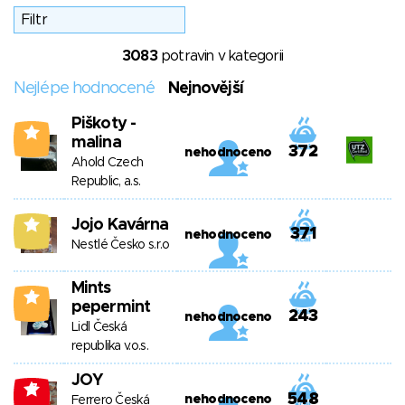
3083
potravin v kategorii
Nejlépe hodnocené
Nejnovější
Piškoty -
1
malina
372
nehodnoceno
Ahold Czech
Republic, a.s.
Jojo Kavárna
6
371
nehodnoceno
Nestlé Česko s.r.o
Mints
4
pepermint
243
nehodnoceno
Lidl Česká
republika v.o.s.
JOY
-7
548
nehodnoceno
Ferrero Česká