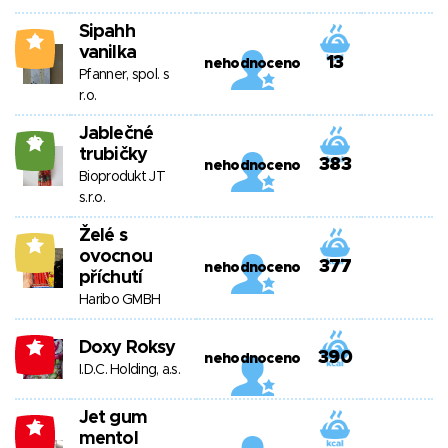
Sipahh
2
vanilka
13
nehodnoceno
Pfanner, spol. s
r.o.
Jablečné
19
trubičky
383
nehodnoceno
Bioprodukt JT
s.r.o.
Želé s
5
ovocnou
377
nehodnoceno
příchutí
Haribo GMBH
Doxy Roksy
-5
390
nehodnoceno
I.D.C. Holding, a.s.
Jet gum
-6
mentol