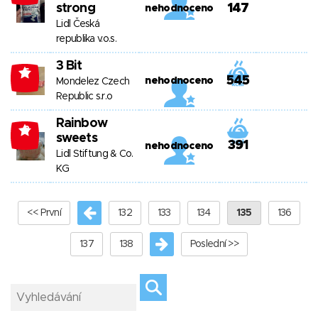
strong
147
nehodnoceno
Lidl Česká
republika v.o.s.
3 Bit
-5
545
nehodnoceno
Mondelez Czech
Republic s.r.o
Rainbow
-3
sweets
391
nehodnoceno
Lidl Stiftung & Co.
KG
<< První
132
133
134
135
136
137
138
Poslední >>