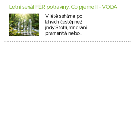
Letní seriál FÉR potraviny: Co pijeme II - VODA
V létě saháme po
lahvích častěji než
jindy. Stolní, minerální,
pramenitá, nebo…