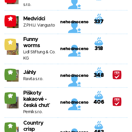
s.r.o.
Medvídci
-3
337
nehodnoceno
Z.P.H.U. Vangusto
Funny
8
worms
318
nehodnoceno
Lidl Stiftung & Co.
KG
Jáhly
25
348
nehodnoceno
Ravita s.r.o.
Piškoty
27
kakaové -
406
nehodnoceno
česká chuť
Perník s.r.o.
Country
15
crisp