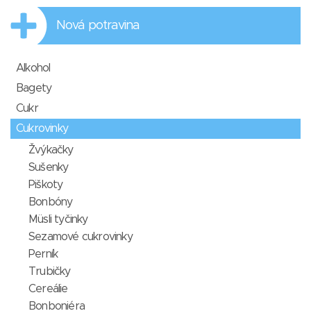
Nová potravina
Alkohol
Bagety
Cukr
Cukrovinky
Žvýkačky
Sušenky
Piškoty
Bonbóny
Müsli tyčinky
Sezamové cukrovinky
Perník
Trubičky
Cereálie
Bonboniéra