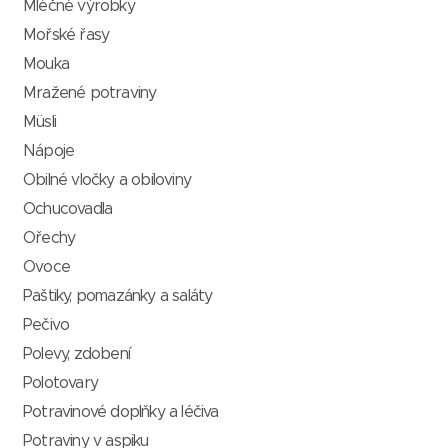
Mléčné výrobky
Mořské řasy
Mouka
Mražené potraviny
Müsli
Nápoje
Obilné vločky a obiloviny
Ochucovadla
Ořechy
Ovoce
Paštiky, pomazánky a saláty
Pečivo
Polevy, zdobení
Polotovary
Potravinové doplňky a léčiva
Potraviny v aspiku