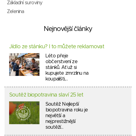
Základní suroviny
Zelenina
Nejnovější články
Jídlo ze stánku? I to můžete reklamovat
Léto přeje
občerstvení ze
stánků. Ať už si
kupujete zmrzlinu na
koupališti,…
Soutěž biopotravina slaví 25 let
Soutěž Nejlepší
biopotravina roku je
největší a
nejprestižnější
soutěží…