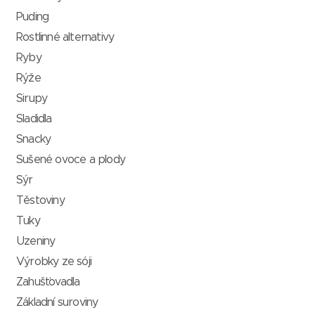
Puding
Rostlinné alternativy
Ryby
Rýže
Sirupy
Sladidla
Snacky
Sušené ovoce a plody
Sýr
Těstoviny
Tuky
Uzeniny
Výrobky ze sóji
Zahušťovadla
Základní suroviny