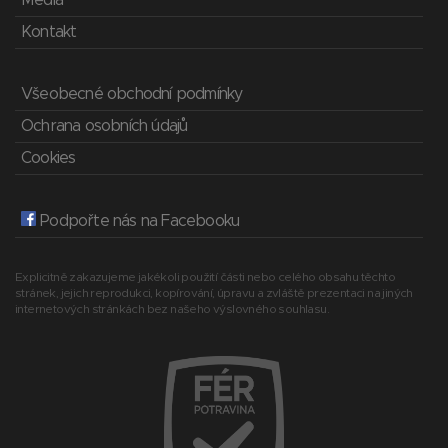
Média
Kontakt
Všeobecné obchodní podmínky
Ochrana osobních údajů
Cookies
Podpořte nás na Facebooku
Explicitně zakazujeme jakékoli použití části nebo celého obsahu těchto
stránek, jejich reprodukci, kopírování, úpravu a zvláště prezentaci na jiných
internetových stránkách bez našeho výslovného souhlasu.