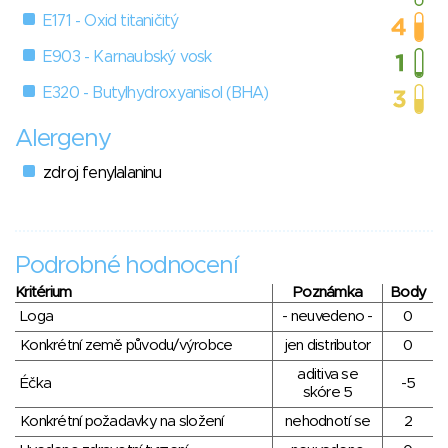
E171 - Oxid titaničitý
E903 - Karnaubský vosk
E320 - Butylhydroxyanisol (BHA)
Alergeny
zdroj fenylalaninu
Podrobné hodnocení
Kritérium
Poznámka
Body
Loga
- neuvedeno -
0
Konkrétní země původu/výrobce
jen distributor
0
aditiva se
Éčka
-5
skóre 5
Konkrétní požadavky na složení
nehodnotí se
2