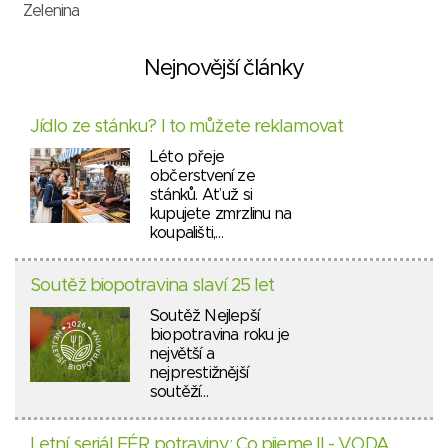
Zelenina
Nejnovější články
Jídlo ze stánku? I to můžete reklamovat
Léto přeje
občerstvení ze
stánků. Ať už si
kupujete zmrzlinu na
koupališti,…
Soutěž biopotravina slaví 25 let
Soutěž Nejlepší
biopotravina roku je
největší a
nejprestižnější
soutěží…
Letní seriál FÉR potraviny: Co pijeme II - VODA