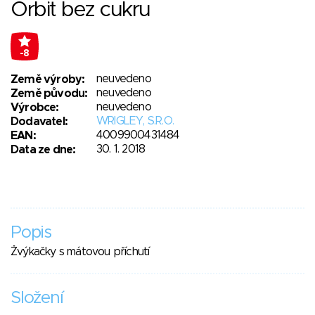
Orbit bez cukru
-8
neuvedeno
Země výroby:
neuvedeno
Země původu:
neuvedeno
Výrobce:
WRIGLEY, S.R.O.
Dodavatel:
4009900431484
EAN:
30. 1. 2018
Data ze dne:
Popis
Žvýkačky s mátovou příchutí
Složení