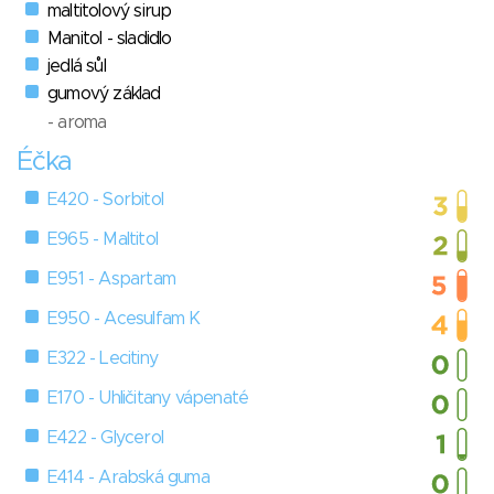
maltitolový sirup
Manitol - sladidlo
jedlá sůl
gumový základ
- aroma
Éčka
E420 - Sorbitol
E965 - Maltitol
E951 - Aspartam
E950 - Acesulfam K
E322 - Lecitiny
E170 - Uhličitany vápenaté
E422 - Glycerol
E414 - Arabská guma