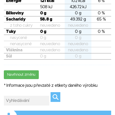
Energie
121 kcal
102 kcal
6 %
508 kJ
426.72 kJ
Bílkoviny
0 g
0 g
0 %
Sacharidy
58.8 g
49.392 g
65 %
z toho cukry
neuvedeno
neuvedeno
Tuky
0 g
0 g
0 %
nasycené
0 g
0 g
nenasycené
neuvedeno
neuvedeno
Vláknina
neuvedeno
neuvedeno
Sůl
0 g
0 g
Navrhnout změnu
* Informace jsou převzaté z etikety daného výrobku