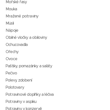
Mořské řasy
Mouka
Mražené potraviny
Müsli
Nápoje
Obilné vločky a obiloviny
Ochucovadla
Ořechy
Ovoce
Paštiky, pomazánky a saláty
Pečivo
Polevy, zdobení
Polotovary
Potravinové doplňky a léčiva
Potraviny v aspiku
Potraviny v konzervě