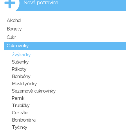
Nová potravina
Alkohol
Bagety
Cukr
Cukrovinky
Žvýkačky
Sušenky
Piškoty
Bonbóny
Müsli tyčinky
Sezamové cukrovinky
Perník
Trubičky
Cereálie
Bonboniéra
Tyčinky