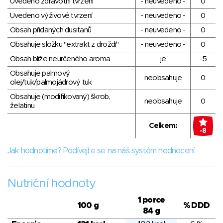
Uvedeno zdravotní tvrzení
- neuvedeno -
0
Uvedeno výživové tvrzení
- neuvedeno -
0
Obsah přidaných dusitanů
- neuvedeno -
0
Obsahuje složku "extrakt z droždí"
- neuvedeno -
0
Obsah blíže neurčeného aroma
je
-5
Obsahuje palmový
neobsahuje
0
olej/tuk/palmojádrový tuk
Obsahuje (modifikovaný) škrob,
neobsahuje
0
želatinu
Celkem:
-8
Jak hodnotíme? Podívejte se na náš systém hodnocení.
Nutriční hodnoty
1 porce
100 g
% DDD
84 g