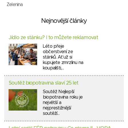
Zelenina
Nejnovější články
Jídlo ze stánku? I to můžete reklamovat
Léto přeje
občerstvení ze
stánků. Ať už si
kupujete zmrzlinu na
koupališti,…
Soutěž biopotravina slaví 25 let
Soutěž Nejlepší
biopotravina roku je
největší a
nejprestižnější
soutěží…