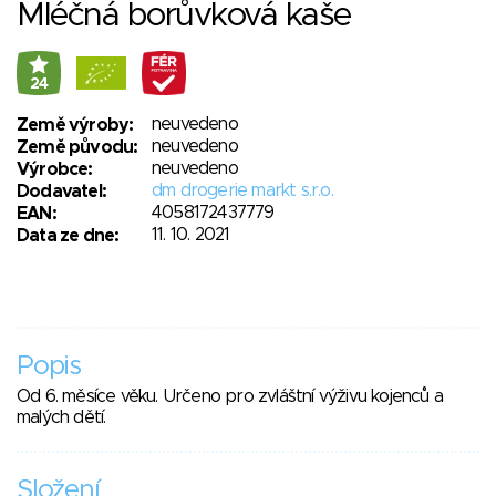
Mléčná borůvková kaše
24
neuvedeno
Země výroby:
neuvedeno
Země původu:
neuvedeno
Výrobce:
dm drogerie markt s.r.o.
Dodavatel:
4058172437779
EAN:
11. 10. 2021
Data ze dne:
Popis
Od 6. měsíce věku. Určeno pro zvláštní výživu kojenců a
malých dětí.
Složení