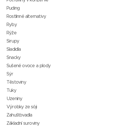
Potraviny v konzervě
Puding
Rostlinné alternativy
Ryby
Rýže
Sirupy
Sladidla
Snacky
Sušené ovoce a plody
Sýr
Těstoviny
Tuky
Uzeniny
Výrobky ze sóji
Zahušťovadla
Základní suroviny