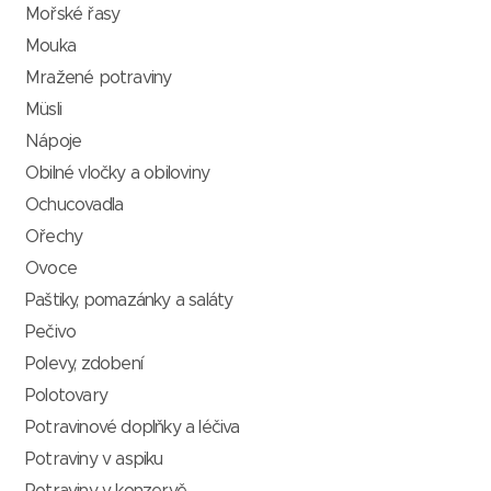
Mořské řasy
Mouka
Mražené potraviny
Müsli
Nápoje
Obilné vločky a obiloviny
Ochucovadla
Ořechy
Ovoce
Paštiky, pomazánky a saláty
Pečivo
Polevy, zdobení
Polotovary
Potravinové doplňky a léčiva
Potraviny v aspiku