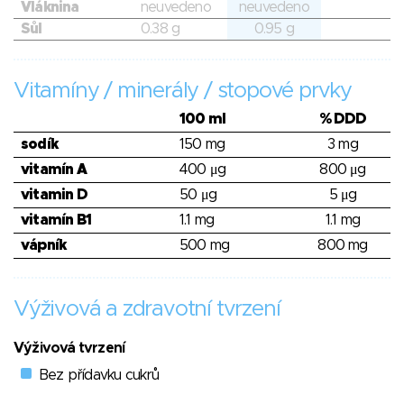
Vláknina
neuvedeno
neuvedeno
Sůl
0.38 g
0.95 g
Vitamíny / minerály / stopové prvky
100 ml
% DDD
sodík
150 mg
3 mg
vitamín A
400 μg
800 μg
vitamin D
50 μg
5 μg
vitamín B1
1.1 mg
1.1 mg
vápník
500 mg
800 mg
Výživová a zdravotní tvrzení
Výživová tvrzení
Bez přídavku cukrů