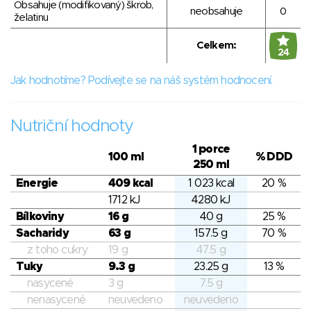
Obsahuje (modifikovaný) škrob,
neobsahuje
0
želatinu
Celkem:
24
Jak hodnotíme? Podívejte se na náš systém hodnocení.
Nutriční hodnoty
1 porce
100 ml
% DDD
250 ml
Energie
409 kcal
1 023 kcal
20 %
1712 kJ
4280 kJ
Bílkoviny
16 g
40 g
25 %
Sacharidy
63 g
157.5 g
70 %
z toho cukry
19 g
47.5 g
Tuky
9.3 g
23.25 g
13 %
nasycené
3 g
7.5 g
nenasycené
neuvedeno
neuvedeno