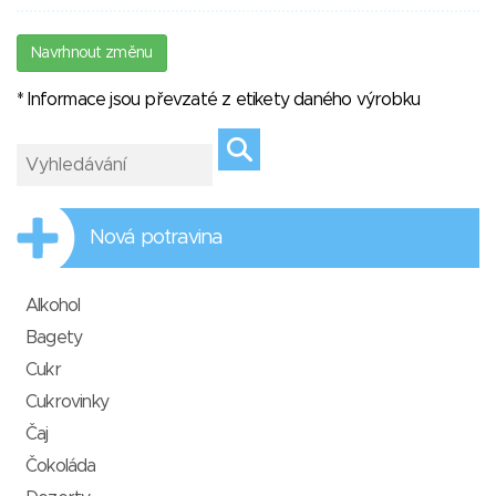
Navrhnout změnu
* Informace jsou převzaté z etikety daného výrobku
Nová potravina
Alkohol
Bagety
Cukr
Cukrovinky
Čaj
Čokoláda