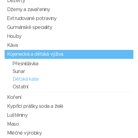
Dezerty
Džemy a zavařeniny
Extrudované potraviny
Gurmánské speciality
Houby
Káva
Kojenecká a dětská výživa
Přesnídávka
Sunar
Dětská kaše
Ostatní
Koření
Kypřící prášky, soda a želé
Luštěniny
Maso
Mléčné výrobky