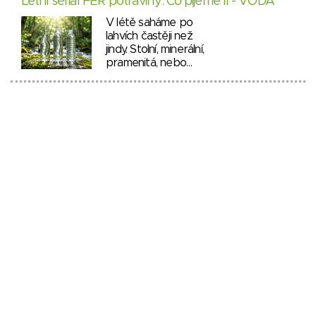
Letní seriál FÉR potraviny: Co pijeme II - VODA
V létě saháme po
lahvích častěji než
jindy. Stolní, minerální,
pramenitá, nebo…