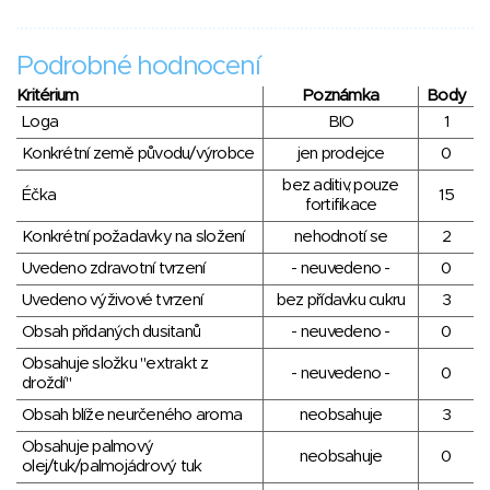
Podrobné hodnocení
Kritérium
Poznámka
Body
Loga
BIO
1
Konkrétní země původu/výrobce
jen prodejce
0
bez aditiv, pouze
Éčka
15
fortifikace
Konkrétní požadavky na složení
nehodnotí se
2
Uvedeno zdravotní tvrzení
- neuvedeno -
0
Uvedeno výživové tvrzení
bez přídavku cukru
3
Obsah přidaných dusitanů
- neuvedeno -
0
Obsahuje složku "extrakt z
- neuvedeno -
0
droždí"
Obsah blíže neurčeného aroma
neobsahuje
3
Obsahuje palmový
neobsahuje
0
olej/tuk/palmojádrový tuk