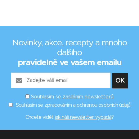
Novinky, akce, recepty a mnoho
dalšího
pravidelně ve vašem emailu
Souhlasím se zasíláním newsletterů
Souhlasím se zpracováním a ochranou osobních údajů
Chcete vidět
jak náš newsletter vypadá
?