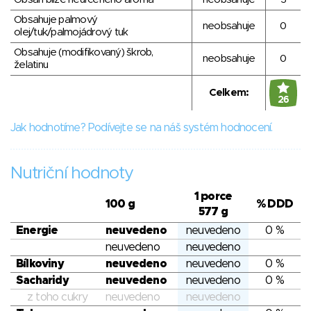
Obsahuje palmový
neobsahuje
0
olej/tuk/palmojádrový tuk
Obsahuje (modifikovaný) škrob,
neobsahuje
0
želatinu
Celkem:
26
Jak hodnotíme? Podívejte se na náš systém hodnocení.
Nutriční hodnoty
1 porce
100 g
% DDD
577 g
Energie
neuvedeno
neuvedeno
0 %
neuvedeno
neuvedeno
Bílkoviny
neuvedeno
neuvedeno
0 %
Sacharidy
neuvedeno
neuvedeno
0 %
z toho cukry
neuvedeno
neuvedeno