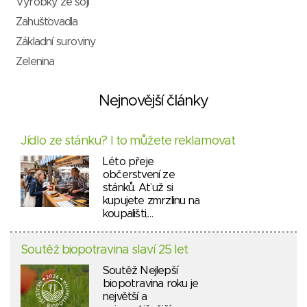
Výrobky ze sóji
Zahušťovadla
Základní suroviny
Zelenina
Nejnovější články
Jídlo ze stánku? I to můžete reklamovat
Léto přeje
občerstvení ze
stánků. Ať už si
kupujete zmrzlinu na
koupališti,…
Soutěž biopotravina slaví 25 let
Soutěž Nejlepší
biopotravina roku je
největší a