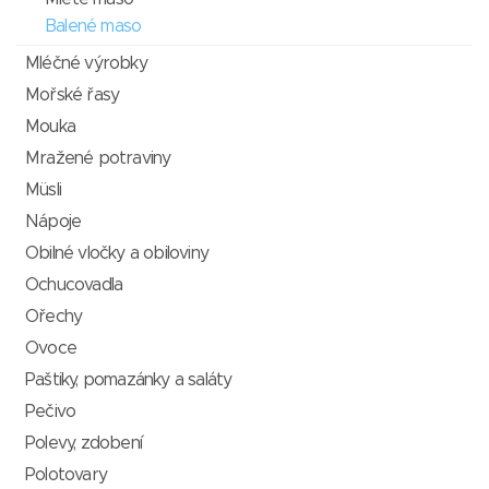
Balené maso
Mléčné výrobky
Mořské řasy
Mouka
Mražené potraviny
Müsli
Nápoje
Obilné vločky a obiloviny
Ochucovadla
Ořechy
Ovoce
Paštiky, pomazánky a saláty
Pečivo
Polevy, zdobení
Polotovary