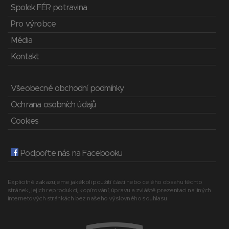
Spolek FÉR potravina
Pro výrobce
Média
Kontakt
Všeobecné obchodní podmínky
Ochrana osobních údajů
Cookies
Podpořte nás na Facebooku
Explicitně zakazujeme jakékoli použití části nebo celého obsahu těchto
stránek, jejich reprodukci, kopírování, úpravu a zvláště prezentaci na jiných
internetových stránkách bez našeho výslovného souhlasu.