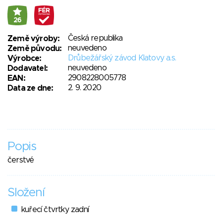
26
Česká republika
Země výroby:
neuvedeno
Země původu:
Drůbežářský závod Klatovy a.s.
Výrobce:
neuvedeno
Dodavatel:
2908228005778
EAN:
2. 9. 2020
Data ze dne:
Popis
čerstvé
Složení
kuřecí čtvrtky zadní