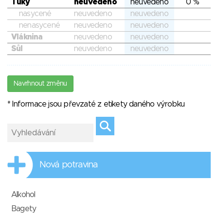
Tuky
neuvedeno
neuvedeno
0 %
nasycené
neuvedeno
neuvedeno
nenasycené
neuvedeno
neuvedeno
Vláknina
neuvedeno
neuvedeno
Sůl
neuvedeno
neuvedeno
Navrhnout změnu
* Informace jsou převzaté z etikety daného výrobku
Nová potravina
Alkohol
Bagety