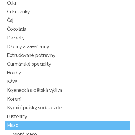
Cukr
Cukrovinky
Čaj
Čokoláda
Dezerty
Džemy a zavařeniny
Extrudované potraviny
Gurmánské speciality
Houby
Káva
Kojenecká a dětská výživa
Koření
Kypřící prášky, soda a želé
Luštěniny
Maso
Mleté maso