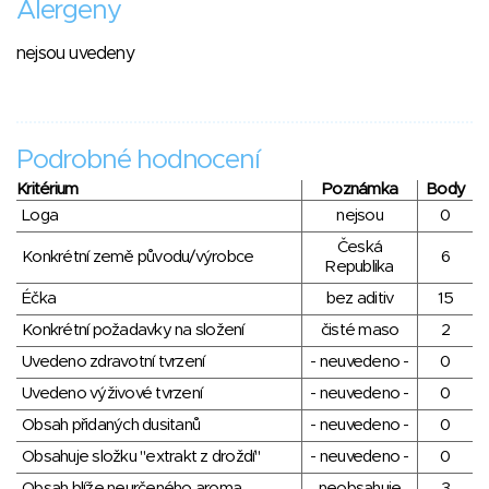
Alergeny
nejsou uvedeny
Podrobné hodnocení
Kritérium
Poznámka
Body
Loga
nejsou
0
Česká
Konkrétní země původu/výrobce
6
Republika
Éčka
bez aditiv
15
Konkrétní požadavky na složení
čisté maso
2
Uvedeno zdravotní tvrzení
- neuvedeno -
0
Uvedeno výživové tvrzení
- neuvedeno -
0
Obsah přidaných dusitanů
- neuvedeno -
0
Obsahuje složku "extrakt z droždí"
- neuvedeno -
0
Obsah blíže neurčeného aroma
neobsahuje
3