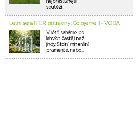
nejprestižnější
soutěží…
Letní seriál FÉR potraviny: Co pijeme II - VODA
V létě saháme po
lahvích častěji než
jindy. Stolní, minerální,
pramenitá, nebo…