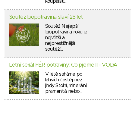
koupališti,…
Soutěž biopotravina slaví 25 let
Soutěž Nejlepší
biopotravina roku je
největší a
nejprestižnější
soutěží…
Letní seriál FÉR potraviny: Co pijeme II - VODA
V létě saháme po
lahvích častěji než
jindy. Stolní, minerální,
pramenitá, nebo…