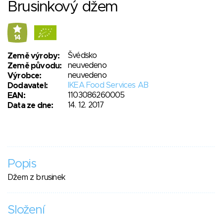
Brusinkový džem
14
Švédsko
Země výroby:
neuvedeno
Země původu:
neuvedeno
Výrobce:
IKEA Food Services AB
Dodavatel:
1103086260005
EAN:
14. 12. 2017
Data ze dne:
Popis
Džem z brusinek
Složení