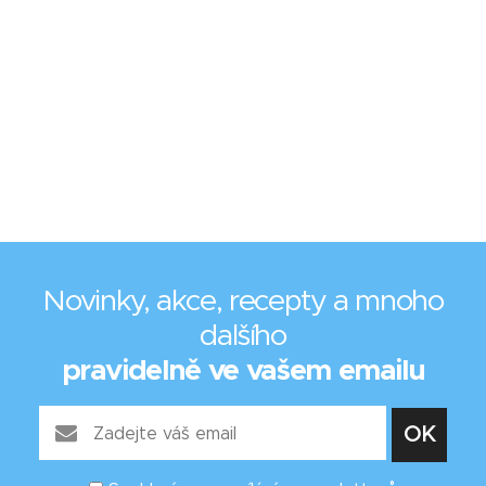
Novinky, akce, recepty a mnoho
dalšího
pravidelně ve vašem emailu