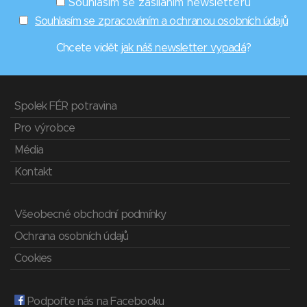
Souhlasím se zasíláním newsletterů
Souhlasím se zpracováním a ochranou osobních údajů
Chcete vidět
jak náš newsletter vypadá
?
Spolek FÉR potravina
Pro výrobce
Média
Kontakt
Všeobecné obchodní podmínky
Ochrana osobních údajů
Cookies
Podpořte nás na Facebooku