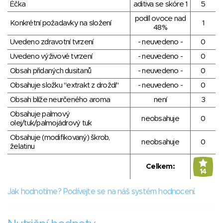
Éčka
aditiva se skóre 1
5
podíl ovoce nad
Konkrétní požadavky na složení
1
48%
Uvedeno zdravotní tvrzení
- neuvedeno -
0
Uvedeno výživové tvrzení
- neuvedeno -
0
Obsah přidaných dusitanů
- neuvedeno -
0
Obsahuje složku "extrakt z droždí"
- neuvedeno -
0
Obsah blíže neurčeného aroma
není
3
Obsahuje palmový
neobsahuje
0
olej/tuk/palmojádrový tuk
Obsahuje (modifikovaný) škrob,
neobsahuje
0
želatinu
Celkem:
14
Jak hodnotíme? Podívejte se na náš systém hodnocení.