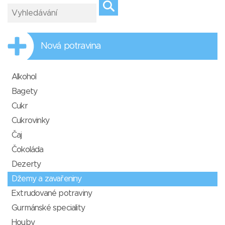
Nová potravina
Alkohol
Bagety
Cukr
Cukrovinky
Čaj
Čokoláda
Dezerty
Džemy a zavařeniny
Extrudované potraviny
Gurmánské speciality
Houby