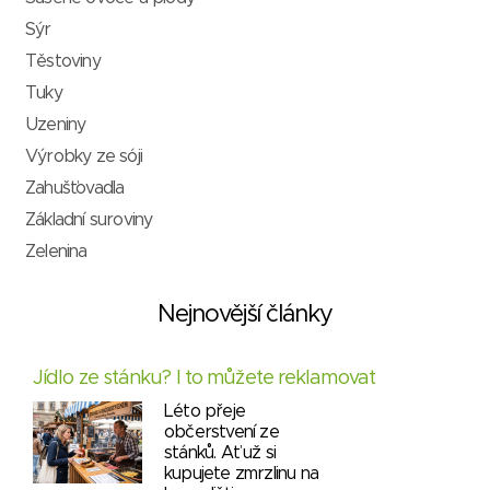
Sýr
Těstoviny
Tuky
Uzeniny
Výrobky ze sóji
Zahušťovadla
Základní suroviny
Zelenina
Nejnovější články
Jídlo ze stánku? I to můžete reklamovat
Léto přeje
občerstvení ze
stánků. Ať už si
kupujete zmrzlinu na