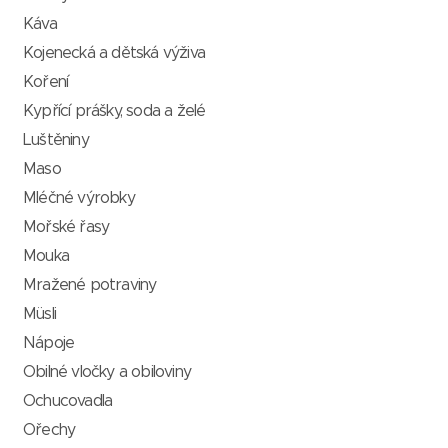
Káva
Kojenecká a dětská výživa
Koření
Kypřící prášky, soda a želé
Luštěniny
Maso
Mléčné výrobky
Mořské řasy
Mouka
Mražené potraviny
Müsli
Nápoje
Obilné vločky a obiloviny
Ochucovadla
Ořechy