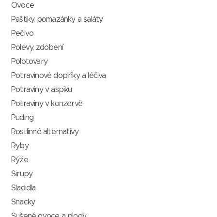
Ovoce
Paštiky, pomazánky a saláty
Pečivo
Polevy, zdobení
Polotovary
Potravinové doplňky a léčiva
Potraviny v aspiku
Potraviny v konzervě
Puding
Rostlinné alternativy
Ryby
Rýže
Sirupy
Sladidla
Snacky
Sušené ovoce a plody