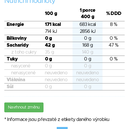
Nutriční hodnoty
1 porce
100 g
% DDD
400 g
Energie
171 kcal
683 kcal
8 %
714 kJ
2856 kJ
Bílkoviny
0 g
0 g
0 %
Sacharidy
42 g
168 g
47 %
z toho cukry
35 g
140 g
Tuky
0 g
0 g
0 %
nasycené
0 g
0 g
nenasycené
neuvedeno
neuvedeno
Vláknina
neuvedeno
neuvedeno
Sůl
0 g
0 g
Navrhnout změnu
* Informace jsou převzaté z etikety daného výrobku