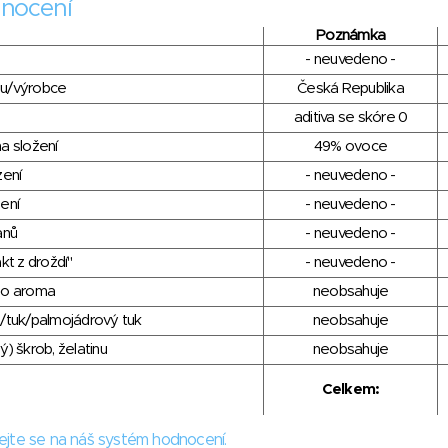
nocení
Poznámka
- neuvedeno -
du/výrobce
Česká Republika
aditiva se skóre 0
a složení
49% ovoce
zení
- neuvedeno -
ení
- neuvedeno -
anů
- neuvedeno -
kt z droždí"
- neuvedeno -
ho aroma
neobsahuje
/tuk/palmojádrový tuk
neobsahuje
) škrob, želatinu
neobsahuje
Celkem:
ejte se na náš systém hodnocení.