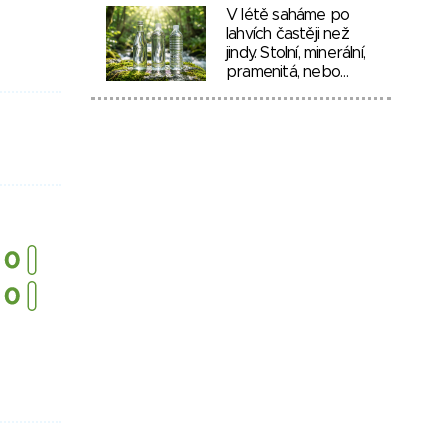
V létě saháme po
lahvích častěji než
jindy. Stolní, minerální,
pramenitá, nebo…