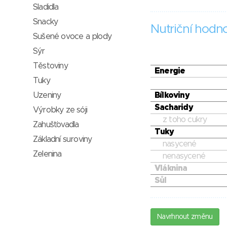
Sladidla
Snacky
Nutriční hodn
Sušené ovoce a plody
Sýr
Těstoviny
Energie
Tuky
Uzeniny
Bílkoviny
Sacharidy
Výrobky ze sóji
z toho cukry
Zahušťovadla
Tuky
Základní suroviny
nasycené
Zelenina
nenasycené
Vláknina
Sůl
Navrhnout změnu