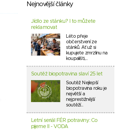
Nejnovější články
Jídlo ze stánku? I to můžete
reklamovat
Léto přeje
občerstvení ze
stánků. Ať už si
kupujete zmrzlinu na
koupališti,…
Soutěž biopotravina slaví 25 let
Soutěž Nejlepší
biopotravina roku je
největší a
nejprestižnější
soutěží…
Letní seriál FÉR potraviny: Co
pijeme II - VODA