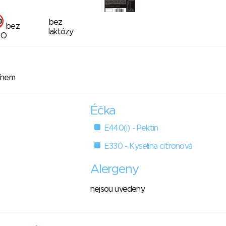
bez
bez
laktózy
MO
ínem
Éčka
E440(i) - Pektin
E330 - Kyselina citronová
Alergeny
nejsou uvedeny