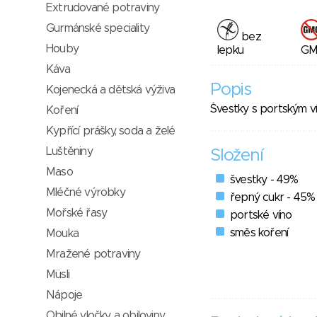
Extrudované potraviny
Gurmánské speciality
bez
Houby
lepku
G
Káva
Popis
Kojenecká a dětská výživa
Švestky s portským v
Koření
Kypřící prášky, soda a želé
Luštěniny
Složení
Maso
švestky - 49%
Mléčné výrobky
řepný cukr - 45%
Mořské řasy
portské víno
směs koření
Mouka
Mražené potraviny
Müsli
Nápoje
Obilné vločky a obiloviny