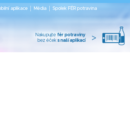
bilní aplikace
Média
Spolek FÉR potravina
Nakupujte
fér potraviny
>
bez éček
s naší aplikací