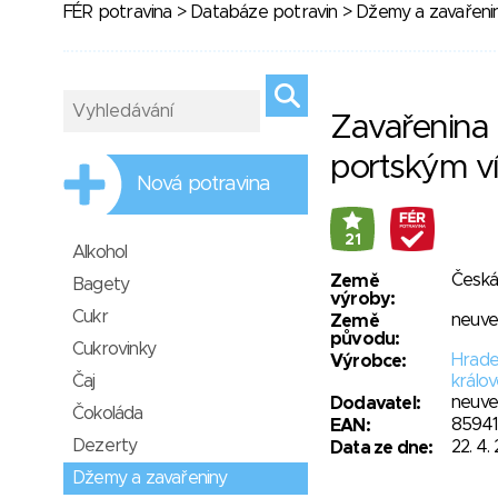
FÉR potravina
>
Databáze potravin
>
Džemy a zavařeni
Zavařenina 
portským v
Nová potravina
21
Alkohol
Česká
Země
Bagety
výroby:
Cukr
neuv
Země
původu:
Cukrovinky
Hrade
Výrobce:
Čaj
králo
neuv
Dodavatel:
Čokoláda
85941
EAN:
Dezerty
22. 4.
Data ze dne:
Džemy a zavařeniny