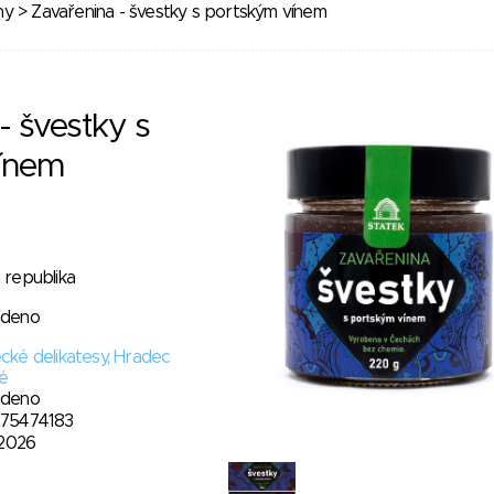
ny
> Zavařenina - švestky s portským vínem
- švestky s
ínem
 republika
edeno
cké delikatesy, Hradec
vé
edeno
75474183
 2026