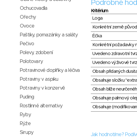
Podrobné hod
Ochucovadla
Kritérium
Ořechy
Loga
Ovoce
Konkrétní země půvo
Paštiky, pomazánky a saláty
Éčka
Pečivo
Konkrétní požadavky n
Polevy, zdobení
Uvedeno zdravotní tvr
Polotovary
Uvedeno výživové tvrz
Potravinové doplňky a léčiva
Obsah přidaných dusit
Potraviny v aspiku
Obsahuje složku "extra
Potraviny v konzervě
Obsah blíže neurčené
Puding
Obsahuje palmový olej
Rostlinné alternativy
Obsahuje (modifikovaný
Ryby
Rýže
Sirupy
Jak hodnotíme? Podív