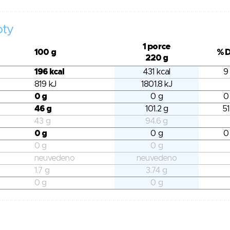
oty
1 porce
100 g
% 
220 g
196 kcal
431 kcal
9
819 kJ
1801.8 kJ
0 g
0 g
0
46 g
101.2 g
51
43 g
94.6 g
0 g
0 g
0
0 g
0 g
neuvedeno
neuvedeno
1.7 g
3.74 g
0 g
0 g