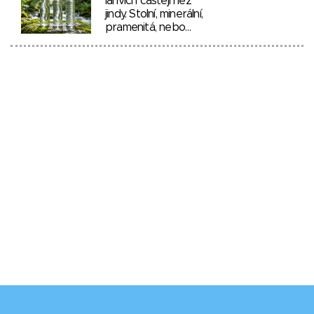
lahvích častěji než
jindy. Stolní, minerální,
pramenitá, nebo…