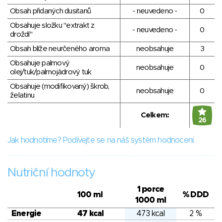
Obsah přidaných dusitanů
- neuvedeno -
0
Obsahuje složku "extrakt z
- neuvedeno -
0
droždí"
Obsah blíže neurčeného aroma
neobsahuje
3
Obsahuje palmový
neobsahuje
0
olej/tuk/palmojádrový tuk
Obsahuje (modifikovaný) škrob,
neobsahuje
0
želatinu
Celkem:
26
Jak hodnotíme? Podívejte se na náš systém hodnocení.
Nutriční hodnoty
1 porce
100 ml
% DDD
1000 ml
Energie
47 kcal
473 kcal
2 %