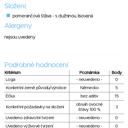
Složení
pomerančová šťáva - s dužninou, lisovaná
Alergeny
nejsou uvedeny
Podrobné hodnocení
Kritérium
Poznámka
Body
Loga
- neuvedeno -
0
Konkrétní země původu/výrobce
Německo
5
Éčka
bez aditiv
15
obsah ovocné
Konkrétní požadavky na složení
3
šťávy 100 %
Uvedeno zdravotní tvrzení
- neuvedeno -
0
Uvedeno výživové tvrzení
- neuvedeno -
0