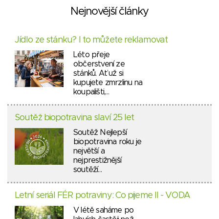
Nejnovější články
Jídlo ze stánku? I to můžete reklamovat
Léto přeje
občerstvení ze
stánků. Ať už si
kupujete zmrzlinu na
koupališti,…
Soutěž biopotravina slaví 25 let
Soutěž Nejlepší
biopotravina roku je
největší a
nejprestižnější
soutěží…
Letní seriál FÉR potraviny: Co pijeme II - VODA
V létě saháme po