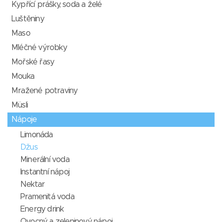
Kypřící prášky, soda a želé
Luštěniny
Maso
Mléčné výrobky
Mořské řasy
Mouka
Mražené potraviny
Müsli
Nápoje
Limonáda
Džus
Minerální voda
Instantní nápoj
Nektar
Pramenitá voda
Energy drink
Ovocný a zeleninový nápoj