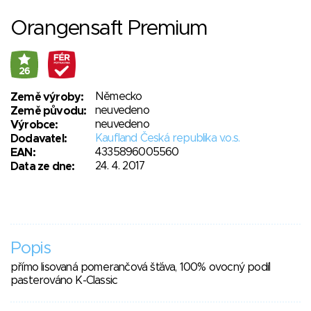
Orangensaft Premium
26
Německo
Země výroby:
neuvedeno
Země původu:
neuvedeno
Výrobce:
Kaufland Česká republika v.o.s.
Dodavatel:
4335896005560
EAN:
24. 4. 2017
Data ze dne:
Popis
přímo lisovaná pomerančová šťáva, 100% ovocný podíl
pasterováno K-Classic