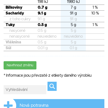
198 kJ
1980 kJ
Bílkoviny
0.7 g
7 g
1 %
Sacharidy
9.1 g
91 g
10 %
z toho cukry
9.1 g
91 g
Tuky
0.5 g
5 g
1 %
nasycené
0.5 g
5 g
nenasycené
neuvedeno
neuvedeno
Vláknina
0.5 g
5 g
Sůl
0.01 g
0.1 g
Navrhnout změnu
* Informace jsou převzaté z etikety daného výrobku
Nová potravina