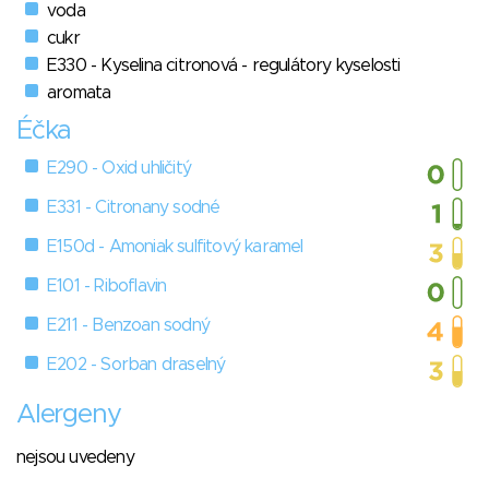
voda
cukr
E330 - Kyselina citronová - regulátory kyselosti
aromata
Éčka
E290 - Oxid uhličitý
E331 - Citronany sodné
E150d - Amoniak sulfitový karamel
E101 - Riboflavin
E211 - Benzoan sodný
E202 - Sorban draselný
Alergeny
nejsou uvedeny