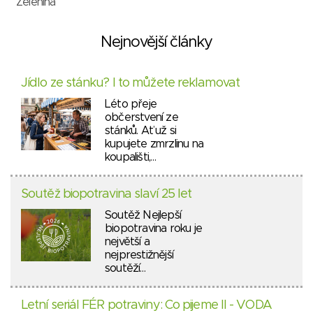
Zelenina
Nejnovější články
Jídlo ze stánku? I to můžete reklamovat
Léto přeje
občerstvení ze
stánků. Ať už si
kupujete zmrzlinu na
koupališti,…
Soutěž biopotravina slaví 25 let
Soutěž Nejlepší
biopotravina roku je
největší a
nejprestižnější
soutěží…
Letní seriál FÉR potraviny: Co pijeme II - VODA