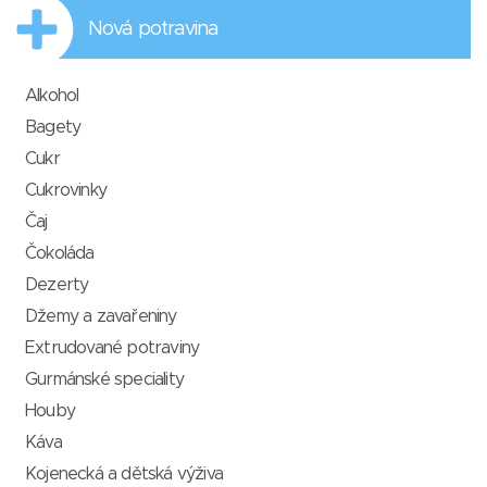
Nová potravina
Alkohol
Bagety
Cukr
Cukrovinky
Čaj
Čokoláda
Dezerty
Džemy a zavařeniny
Extrudované potraviny
Gurmánské speciality
Houby
Káva
Kojenecká a dětská výživa