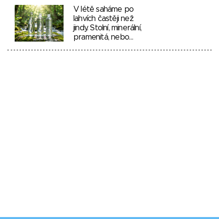
V létě saháme po
lahvích častěji než
jindy. Stolní, minerální,
pramenitá, nebo…