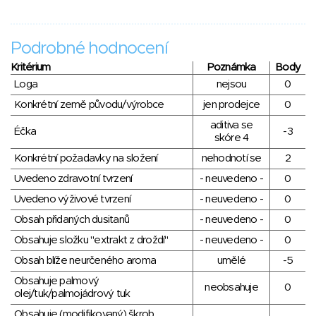
Podrobné hodnocení
Kritérium
Poznámka
Body
Loga
nejsou
0
Konkrétní země původu/výrobce
jen prodejce
0
aditiva se
Éčka
-3
skóre 4
Konkrétní požadavky na složení
nehodnotí se
2
Uvedeno zdravotní tvrzení
- neuvedeno -
0
Uvedeno výživové tvrzení
- neuvedeno -
0
Obsah přidaných dusitanů
- neuvedeno -
0
Obsahuje složku "extrakt z droždí"
- neuvedeno -
0
Obsah blíže neurčeného aroma
umělé
-5
Obsahuje palmový
neobsahuje
0
olej/tuk/palmojádrový tuk
Obsahuje (modifikovaný) škrob,