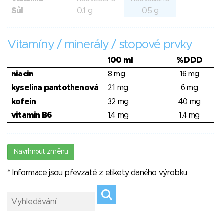
Sůl
0.1 g
0.5 g
Vitamíny / minerály / stopové prvky
100 ml
% DDD
niacin
8 mg
16 mg
kyselina pantothenová
2.1 mg
6 mg
kofein
32 mg
40 mg
vitamin B6
1.4 mg
1.4 mg
Navrhnout změnu
* Informace jsou převzaté z etikety daného výrobku