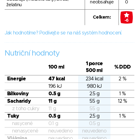
neobsahuje
0
želatinu
Celkem:
-6
Jak hodnotíme? Podívejte se na náš systém hodnocení.
Nutriční hodnoty
1 porce
100 ml
% DDD
500 ml
Energie
47 kcal
234 kcal
2 %
196 kJ
980 kJ
Bílkoviny
0.5 g
2.5 g
1 %
Sacharidy
11 g
55 g
12 %
z toho cukry
11 g
55 g
Tuky
0.5 g
2.5 g
1 %
nasycené
0.1 g
0.5 g
nenasycené
neuvedeno
neuvedeno
Vláknina
neuvedeno
neuvedeno