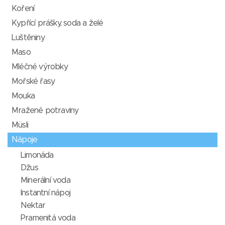
Koření
Kypřící prášky, soda a želé
Luštěniny
Maso
Mléčné výrobky
Mořské řasy
Mouka
Mražené potraviny
Müsli
Nápoje
Limonáda
Džus
Minerální voda
Instantní nápoj
Nektar
Pramenitá voda