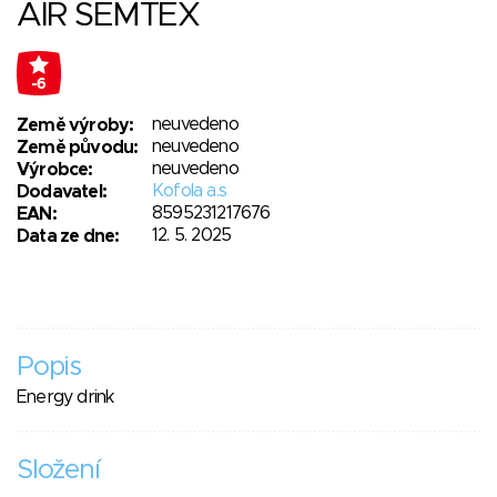
AIR SEMTEX
-6
neuvedeno
Země výroby:
neuvedeno
Země původu:
neuvedeno
Výrobce:
Kofola a.s
Dodavatel:
8595231217676
EAN:
12. 5. 2025
Data ze dne:
Popis
Energy drink
Složení