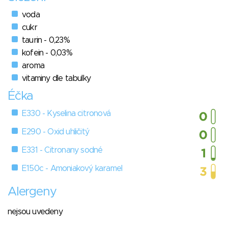
voda
cukr
taurin - 0,23%
kofein - 0,03%
aroma
vitaminy dle tabulky
Éčka
E330 - Kyselina citronová
E290 - Oxid uhličitý
E331 - Citronany sodné
E150c - Amoniakový karamel
Alergeny
nejsou uvedeny