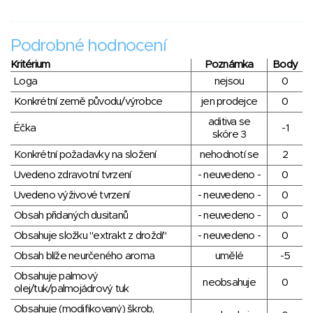
Podrobné hodnocení
Kritérium
Poznámka
Body
Loga
nejsou
0
Konkrétní země původu/výrobce
jen prodejce
0
aditiva se
Éčka
-1
skóre 3
Konkrétní požadavky na složení
nehodnotí se
2
Uvedeno zdravotní tvrzení
- neuvedeno -
0
Uvedeno výživové tvrzení
- neuvedeno -
0
Obsah přidaných dusitanů
- neuvedeno -
0
Obsahuje složku "extrakt z droždí"
- neuvedeno -
0
Obsah blíže neurčeného aroma
umělé
-5
Obsahuje palmový
neobsahuje
0
olej/tuk/palmojádrový tuk
Obsahuje (modifikovaný) škrob,