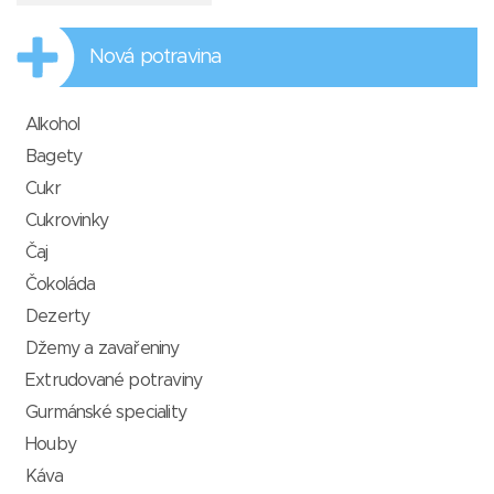
Nová potravina
Alkohol
Bagety
Cukr
Cukrovinky
Čaj
Čokoláda
Dezerty
Džemy a zavařeniny
Extrudované potraviny
Gurmánské speciality
Houby
Káva