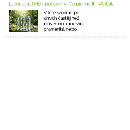
Letní seriál FÉR potraviny: Co pijeme II - VODA
V létě saháme po
lahvích častěji než
jindy. Stolní, minerální,
pramenitá, nebo…