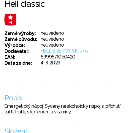
Hell classic
-4
neuvedeno
Země výroby:
neuvedeno
Země původu:
neuvedeno
Výrobce:
HELL ENERGY SK. s.r.o.
Dodavatel:
5999571050420
EAN:
4. 3. 2023
Data ze dne:
Popis
Emergetický nápoj. Sycený nealkoholický nápoj s příchutí
tutti-frutti, s kofeinem a vitamíny.
Složení