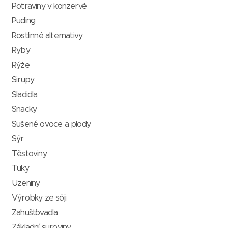
Potraviny v konzervě
Puding
Rostlinné alternativy
Ryby
Rýže
Sirupy
Sladidla
Snacky
Sušené ovoce a plody
Sýr
Těstoviny
Tuky
Uzeniny
Výrobky ze sóji
Zahušťovadla
Základní suroviny