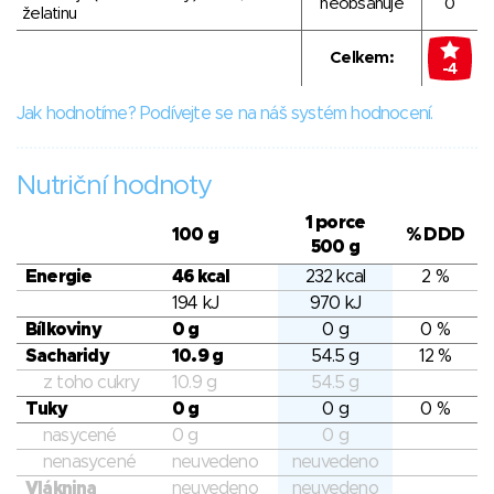
neobsahuje
0
želatinu
Celkem:
-4
Jak hodnotíme? Podívejte se na náš systém hodnocení.
Nutriční hodnoty
1 porce
100 g
% DDD
500 g
Energie
46 kcal
232 kcal
2 %
194 kJ
970 kJ
Bílkoviny
0 g
0 g
0 %
Sacharidy
10.9 g
54.5 g
12 %
z toho cukry
10.9 g
54.5 g
Tuky
0 g
0 g
0 %
nasycené
0 g
0 g
nenasycené
neuvedeno
neuvedeno
Vláknina
neuvedeno
neuvedeno