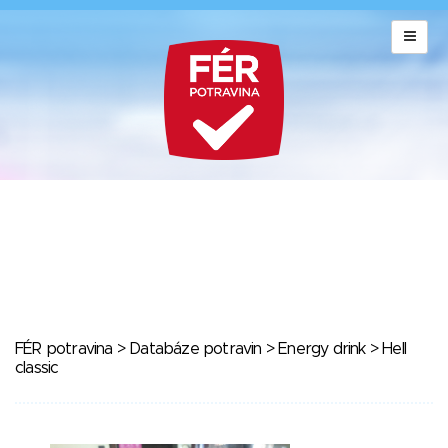
FÉR potravina
>
Databáze potravin
>
Energy drink
> Hell
classic