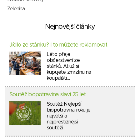
Zelenina
Nejnovější články
Jídlo ze stánku? I to můžete reklamovat
Léto přeje
občerstvení ze
stánků. Ať už si
kupujete zmrzlinu na
koupališti,…
Soutěž biopotravina slaví 25 let
Soutěž Nejlepší
biopotravina roku je
největší a
nejprestižnější
soutěží…