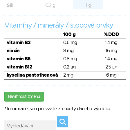
Sůl
0.2 g
1 g
Vitamíny / minerály / stopové prvky
100 g
% DDD
vitamín B2
0.6 mg
1.4 mg
niacin
8 mg
16 mg
vitamin B6
0.8 mg
1.4 mg
vitamin B12
0.2 μg
2.5 μg
kyselina pantothenová
2 mg
6 mg
Navrhnout změnu
* Informace jsou převzaté z etikety daného výrobku