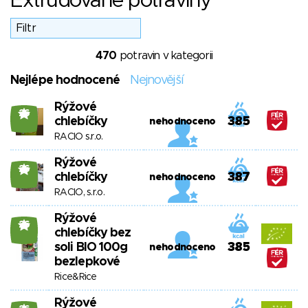
Extrudované potraviny
470
potravin v kategorii
Nejlépe hodnocené
Nejnovější
Rýžové
26
chlebíčky
385
nehodnoceno
RACIO s.r.o.
Rýžové
26
chlebíčky
387
nehodnoceno
RACIO, s.r.o.
Rýžové
26
chlebíčky bez
soli BIO 100g
385
nehodnoceno
bezlepkové
Rice&Rice
Rýžové