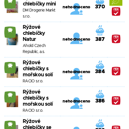
26
chlebíčky mini
370
nehodnoceno
DM Drogerie Markt
s.r.o.
Rýžové
26
chlebíčky
Natur
387
nehodnoceno
Ahold Czech
Republic, a.s.
Rýžové
26
chlebíčky s
384
nehodnoceno
mořskou solí
RACIO s.r.o.
Rýžové
26
chlebíčky s
386
nehodnoceno
mořskou solí
RACIO s.r.o.
Rýžové
26
chlebíčky se