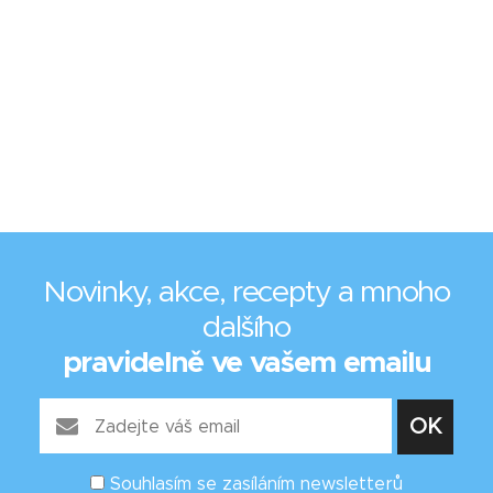
Novinky, akce, recepty a mnoho
dalšího
pravidelně ve vašem emailu
Souhlasím se zasíláním newsletterů