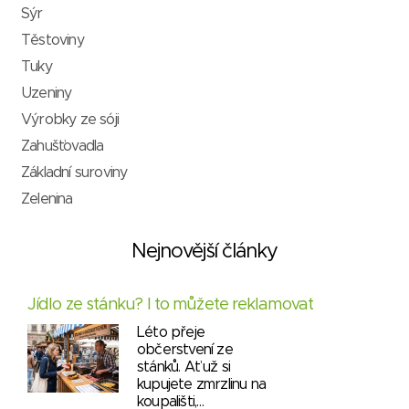
Sýr
Těstoviny
Tuky
Uzeniny
Výrobky ze sóji
Zahušťovadla
Základní suroviny
Zelenina
Nejnovější články
Jídlo ze stánku? I to můžete reklamovat
Léto přeje
občerstvení ze
stánků. Ať už si
kupujete zmrzlinu na
koupališti,…