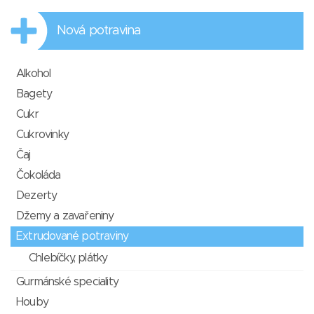
Nová potravina
Alkohol
Bagety
Cukr
Cukrovinky
Čaj
Čokoláda
Dezerty
Džemy a zavařeniny
Extrudované potraviny
Chlebíčky, plátky
Gurmánské speciality
Houby