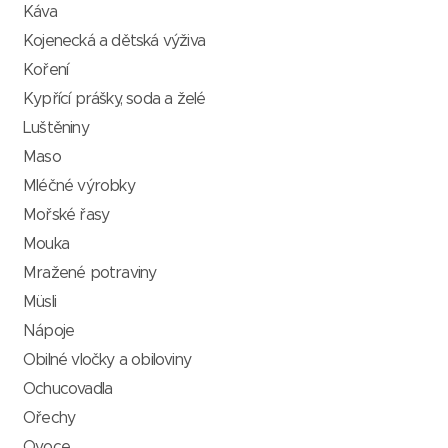
Káva
Kojenecká a dětská výživa
Koření
Kypřící prášky, soda a želé
Luštěniny
Maso
Mléčné výrobky
Mořské řasy
Mouka
Mražené potraviny
Müsli
Nápoje
Obilné vločky a obiloviny
Ochucovadla
Ořechy
Ovoce