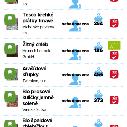
a.s.
Tesco křehké
26
plátky tmavé
354
nehodnoceno
Michelské pekárny,
a.s.
Žitný chléb
26
186
Heinrich Leupoldt
nehodnoceno
GmbH
Arašídové
25
křupky
456
nehodnoceno
Tatrakon, s.r.o.
Bio prosové
25
kuličky jemně
372
nehodnoceno
solené
Vincze és tsa.
Bio špaldové
25
chlebíčky s