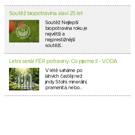
Soutěž biopotravina slaví 25 let
Soutěž Nejlepší
biopotravina roku je
největší a
nejprestižnější
soutěží…
Letní seriál FÉR potraviny: Co pijeme II - VODA
V létě saháme po
lahvích častěji než
jindy. Stolní, minerální,
pramenitá, nebo…