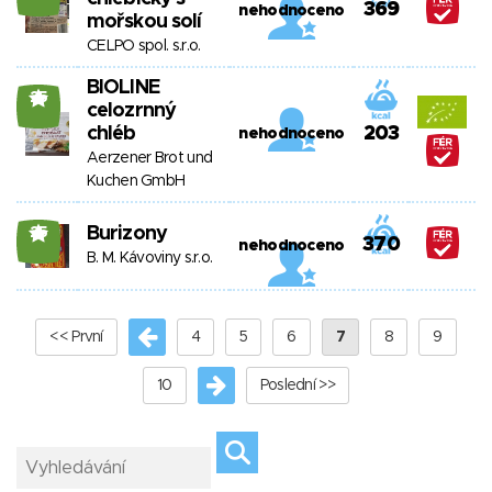
369
nehodnoceno
mořskou solí
CELPO spol. s.r.o.
BIOLINE
25
celozrnný
chléb
203
nehodnoceno
Aerzener Brot und
Kuchen GmbH
Burizony
25
370
nehodnoceno
B. M. Kávoviny s.r.o.
<< První
4
5
6
7
8
9
10
Poslední >>