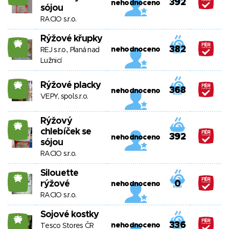
392
nehodnoceno
sójou
RACIO s.r.o.
Rýžové křupky
26
382
nehodnoceno
REJ s.r.o., Planá nad
Lužnicí
Rýžové placky
26
368
nehodnoceno
VEPY, spol.s.r.o.
Rýžový
26
chlebíček se
392
nehodnoceno
sójou
RACIO s.r.o.
Silouette
26
rýžové
0
nehodnoceno
RACIO s.r.o.
Sojové kostky
26
336
nehodnoceno
Tesco Stores ČR