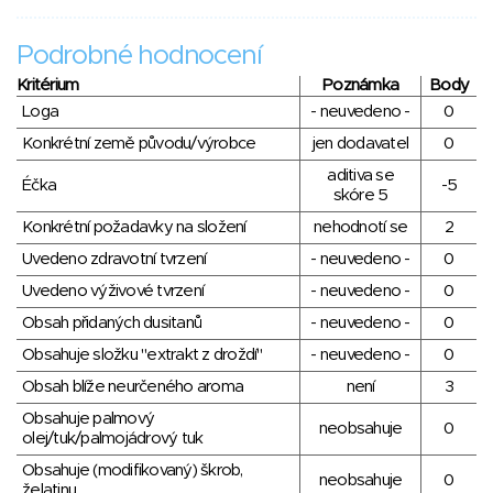
Podrobné hodnocení
Kritérium
Poznámka
Body
Loga
- neuvedeno -
0
Konkrétní země původu/výrobce
jen dodavatel
0
aditiva se
Éčka
-5
skóre 5
Konkrétní požadavky na složení
nehodnotí se
2
Uvedeno zdravotní tvrzení
- neuvedeno -
0
Uvedeno výživové tvrzení
- neuvedeno -
0
Obsah přidaných dusitanů
- neuvedeno -
0
Obsahuje složku "extrakt z droždí"
- neuvedeno -
0
Obsah blíže neurčeného aroma
není
3
Obsahuje palmový
neobsahuje
0
olej/tuk/palmojádrový tuk
Obsahuje (modifikovaný) škrob,
neobsahuje
0
želatinu