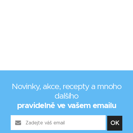
Novinky, akce, recepty a mnoho
dalšího
pravidelně ve vašem emailu