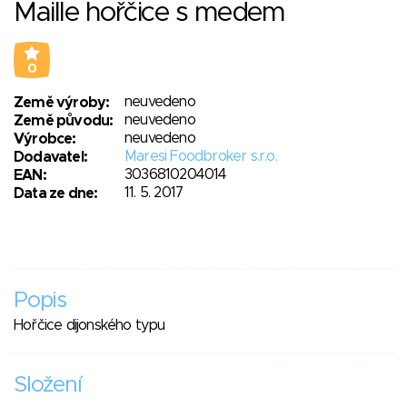
Maille hořčice s medem
0
neuvedeno
Země výroby:
neuvedeno
Země původu:
neuvedeno
Výrobce:
Maresi Foodbroker s.r.o.
Dodavatel:
3036810204014
EAN:
11. 5. 2017
Data ze dne:
Popis
Hořčice dijonského typu
Složení