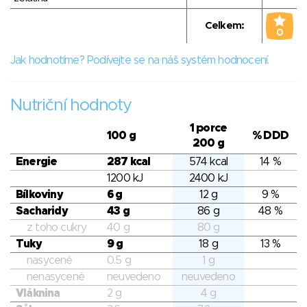
Celkem:
0
Jak hodnotíme? Podívejte se na náš systém hodnocení.
Nutriční hodnoty
1 porce
100 g
% DDD
200 g
Energie
287 kcal
574 kcal
14 %
1200 kJ
2400 kJ
Bílkoviny
6 g
12 g
9 %
Sacharidy
43 g
86 g
48 %
z toho cukry
40 g
80 g
Tuky
9 g
18 g
13 %
nasycené
0.5 g
1 g
nenasycené
neuvedeno
neuvedeno
Vláknina
2 g
4 g