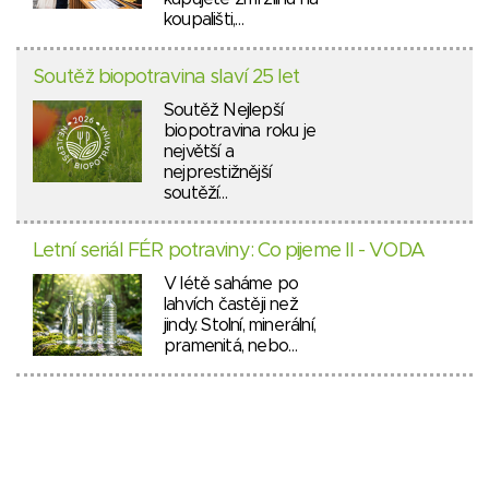
koupališti,…
Soutěž biopotravina slaví 25 let
Soutěž Nejlepší
biopotravina roku je
největší a
nejprestižnější
soutěží…
Letní seriál FÉR potraviny: Co pijeme II - VODA
V létě saháme po
lahvích častěji než
jindy. Stolní, minerální,
pramenitá, nebo…