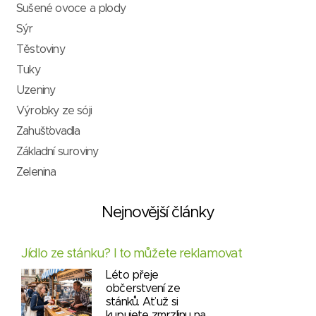
Sušené ovoce a plody
Sýr
Těstoviny
Tuky
Uzeniny
Výrobky ze sóji
Zahušťovadla
Základní suroviny
Zelenina
Nejnovější články
Jídlo ze stánku? I to můžete reklamovat
Léto přeje
občerstvení ze
stánků. Ať už si
kupujete zmrzlinu na