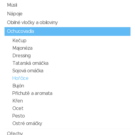
Müsli
Nápoje
Obilné vločky a obiloviny
Ochucovadla
Kečup
Majonéza
Dressing
Tatarská omáčka
Sojová omáčka
Hořčice
Bujón
Příchutě a aromata
Křen
Ocet
Pesto
Ostré omáčky
Ořechy