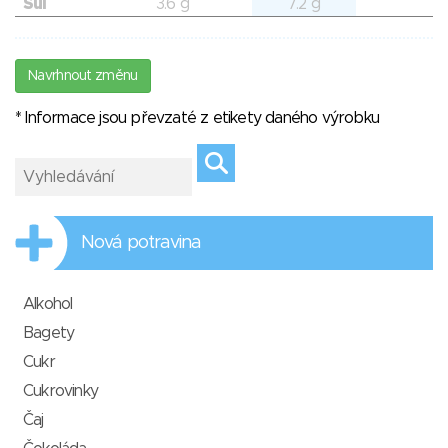
Sůl
3.6 g
7.2 g
Navrhnout změnu
* Informace jsou převzaté z etikety daného výrobku
Nová potravina
Alkohol
Bagety
Cukr
Cukrovinky
Čaj