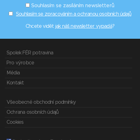
Souhlasím se zasíláním newsletterů
Souhlasím se zpracováním a ochranou osobních údajů
Chcete vidět
jak náš newsletter vypadá
?
Spolek FÉR potravina
Pro výrobce
Média
Kontakt
Všeobecné obchodní podmínky
Ochrana osobních údajů
Cookies