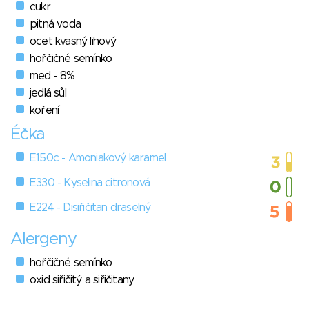
cukr
pitná voda
ocet kvasný lihový
hořčičné semínko
med - 8%
jedlá sůl
koření
Éčka
E150c - Amoniakový karamel
E330 - Kyselina citronová
E224 - Disiřičitan draselný
Alergeny
hořčičné semínko
oxid siřičitý a siřičitany