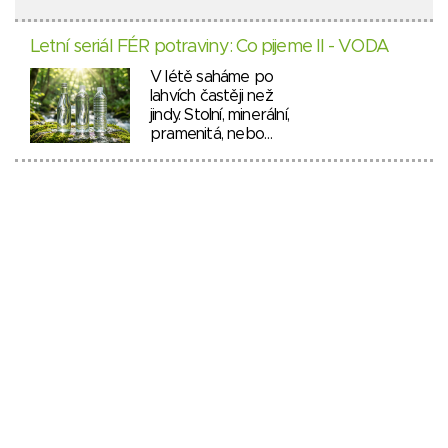
Letní seriál FÉR potraviny: Co pijeme II - VODA
V létě saháme po
lahvích častěji než
jindy. Stolní, minerální,
pramenitá, nebo…