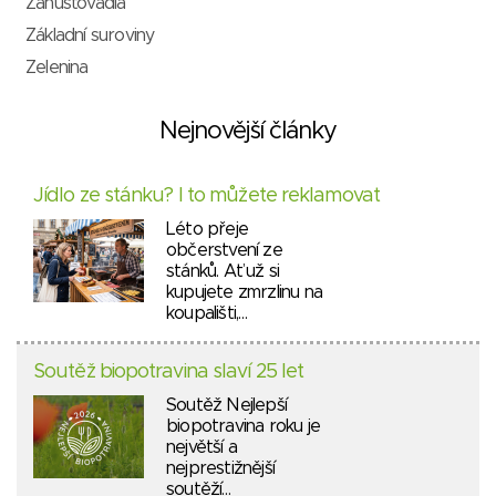
Zahušťovadla
Základní suroviny
Zelenina
Nejnovější články
Jídlo ze stánku? I to můžete reklamovat
Léto přeje
občerstvení ze
stánků. Ať už si
kupujete zmrzlinu na
koupališti,…
Soutěž biopotravina slaví 25 let
Soutěž Nejlepší
biopotravina roku je
největší a
nejprestižnější
soutěží…