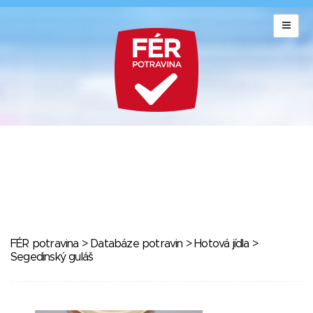
FÉR potravina
>
Databáze potravin
>
Hotová jídla
>
Segedinský guláš