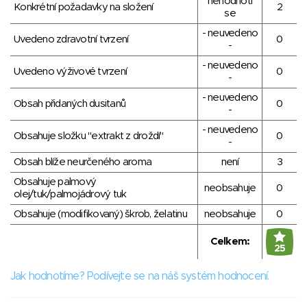
nehodnotí
Konkrétní požadavky na složení
2
se
- neuvedeno
Uvedeno zdravotní tvrzení
0
-
- neuvedeno
Uvedeno výživové tvrzení
0
-
- neuvedeno
Obsah přidaných dusitanů
0
-
- neuvedeno
Obsahuje složku "extrakt z droždí"
0
-
Obsah blíže neurčeného aroma
není
3
Obsahuje palmový
neobsahuje
0
olej/tuk/palmojádrový tuk
Obsahuje (modifikovaný) škrob, želatinu
neobsahuje
0
Celkem:
25
Jak hodnotíme? Podívejte se na náš systém hodnocení.