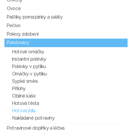
Ořechy
Ovoce
Paštiky, pomazánky a saláty
Pečivo
Polevy, zdobení
Polotovary
Hotové omáčky
Instantní polévky
Polévky v pytlíku
Omáčky v pytlíku
Sypké směsi
Přílohy
Obilné kaše
Hotová těsta
Hotová jídla
Nakládané potraviny
Potravinové doplňky a léčiva