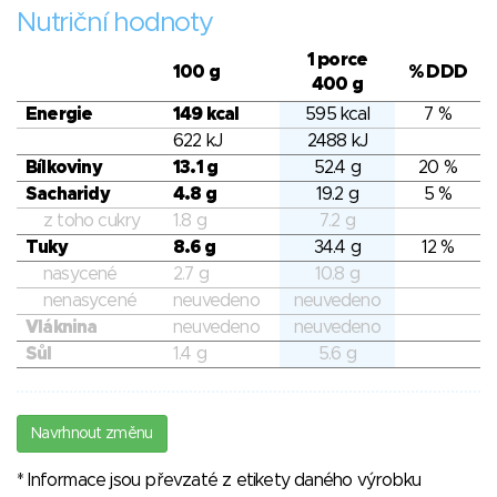
Nutriční hodnoty
1 porce
100 g
% DDD
400 g
Energie
149 kcal
595 kcal
7 %
622 kJ
2488 kJ
Bílkoviny
13.1 g
52.4 g
20 %
Sacharidy
4.8 g
19.2 g
5 %
z toho cukry
1.8 g
7.2 g
Tuky
8.6 g
34.4 g
12 %
nasycené
2.7 g
10.8 g
nenasycené
neuvedeno
neuvedeno
Vláknina
neuvedeno
neuvedeno
Sůl
1.4 g
5.6 g
Navrhnout změnu
* Informace jsou převzaté z etikety daného výrobku