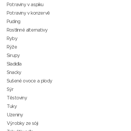
Potraviny v aspiku
Potraviny v konzervě
Puding
Rostlinné alternativy
Ryby
Rýže
Sirupy
Sladidla
Snacky
Sušené ovoce a plody
Sýr
Těstoviny
Tuky
Uzeniny
Výrobky ze sóji