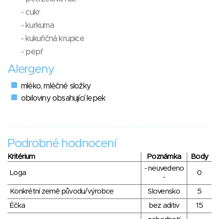
- cukr
- kurkuma
- kukuřičná krupice
- pepř
Alergeny
mléko, mléčné složky
obiloviny obsahující lepek
Podrobné hodnocení
Kritérium
Poznámka
Body
- neuvedeno
Loga
0
-
Konkrétní země původu/výrobce
Slovensko
5
Éčka
bez aditiv
15