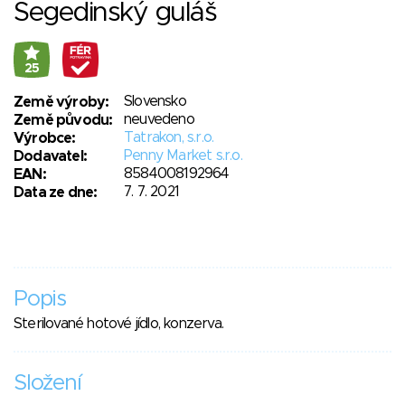
Segedinský guláš
25
Slovensko
Země výroby:
neuvedeno
Země původu:
Tatrakon, s.r.o.
Výrobce:
Penny Market s.r.o.
Dodavatel:
8584008192964
EAN:
7. 7. 2021
Data ze dne:
Popis
Sterilované hotové jídlo, konzerva.
Složení