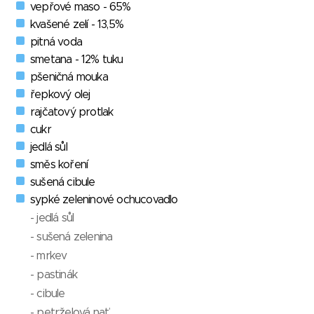
vepřové maso - 65%
kvašené zelí - 13,5%
pitná voda
smetana - 12% tuku
pšeničná mouka
řepkový olej
rajčatový protlak
cukr
jedlá sůl
směs koření
sušená cibule
sypké zeleninové ochucovadlo
- jedlá sůl
- sušená zelenina
- mrkev
- pastinák
- cibule
- petrželová nať