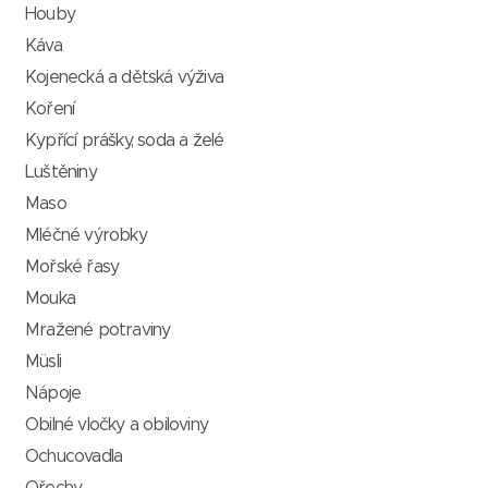
Houby
Káva
Kojenecká a dětská výživa
Koření
Kypřící prášky, soda a želé
Luštěniny
Maso
Mléčné výrobky
Mořské řasy
Mouka
Mražené potraviny
Müsli
Nápoje
Obilné vločky a obiloviny
Ochucovadla