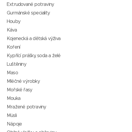
Extrudované potraviny
Gurmánské speciality
Houby
Káva
Kojenecká a dětská výživa
Koření
Kypřící prášky, soda a želé
Luštěniny
Maso
Mléčné výrobky
Mořské řasy
Mouka
Mražené potraviny
Müsli
Nápoje