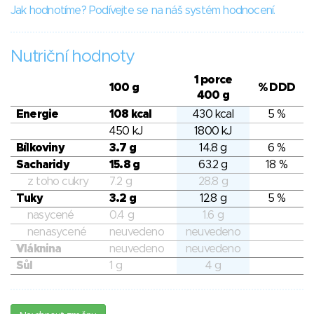
Jak hodnotíme? Podívejte se na náš systém hodnocení.
Nutriční hodnoty
1 porce
100 g
% DDD
400 g
Energie
108 kcal
430 kcal
5 %
450 kJ
1800 kJ
Bílkoviny
3.7 g
14.8 g
6 %
Sacharidy
15.8 g
63.2 g
18 %
z toho cukry
7.2 g
28.8 g
Tuky
3.2 g
12.8 g
5 %
nasycené
0.4 g
1.6 g
nenasycené
neuvedeno
neuvedeno
Vláknina
neuvedeno
neuvedeno
Sůl
1 g
4 g