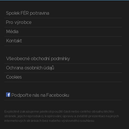
Spolek FÉR potravina
Pro výrobce
Média
Kontakt
Všeobecné obchodní podmínky
Ochrana osobních údajů
Cookies
Podpořte nás na Facebooku
Explicitně zakazujeme jakékoli použití části nebo celého obsahu těchto
stránek, jejich reprodukci, kopírování, úpravu a zvláště prezentaci na jiných
internetových stránkách bez našeho výslovného souhlasu.