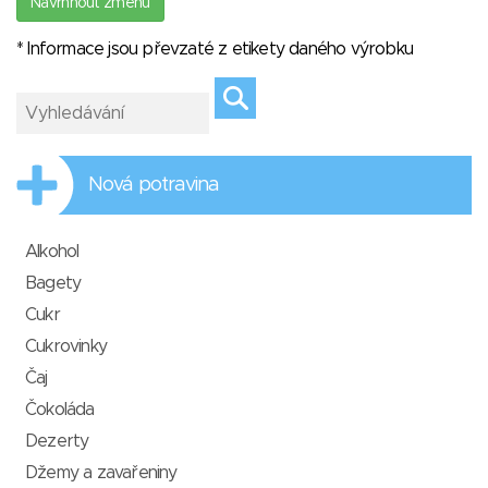
Navrhnout změnu
* Informace jsou převzaté z etikety daného výrobku
Nová potravina
Alkohol
Bagety
Cukr
Cukrovinky
Čaj
Čokoláda
Dezerty
Džemy a zavařeniny