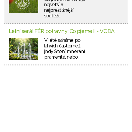
největší a
nejprestižnější
soutěží…
Letní seriál FÉR potraviny: Co pijeme II - VODA
V létě saháme po
lahvích častěji než
jindy. Stolní, minerální,
pramenitá, nebo…