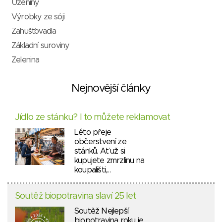
Uzeniny
Výrobky ze sóji
Zahušťovadla
Základní suroviny
Zelenina
Nejnovější články
Jídlo ze stánku? I to můžete reklamovat
Léto přeje
občerstvení ze
stánků. Ať už si
kupujete zmrzlinu na
koupališti,…
Soutěž biopotravina slaví 25 let
Soutěž Nejlepší
biopotravina roku je