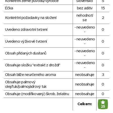
Konkrétní země původu/výrobce
Slovensko
5
Éčka
bez aditiv
15
nehodnotí
Konkrétní požadavky na složení
2
se
- neuvedeno
Uvedeno zdravotní tvrzení
0
-
- neuvedeno
Uvedeno výživové tvrzení
0
-
- neuvedeno
Obsah přidaných dusitanů
0
-
- neuvedeno
Obsahuje složku "extrakt z droždí"
0
-
Obsah blíže neurčeného aroma
neobsahuje
3
Obsahuje palmový
neobsahuje
0
olej/tuk/palmojádrový tuk
Obsahuje (modifikovaný) škrob, želatinu
neobsahuje
0
Celkem:
25