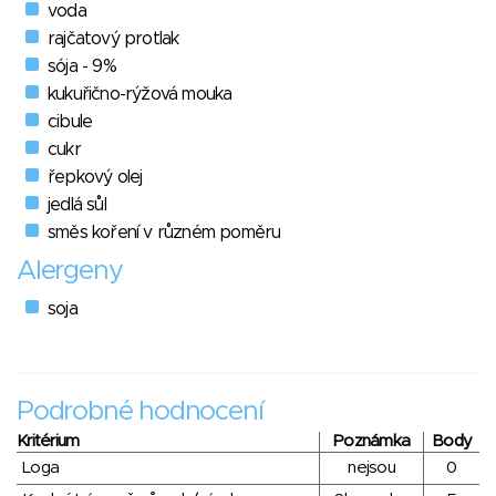
voda
rajčatový protlak
sója - 9%
kukuřično-rýžová mouka
cibule
cukr
řepkový olej
jedlá sůl
směs koření v různém poměru
Alergeny
soja
Podrobné hodnocení
Kritérium
Poznámka
Body
Loga
nejsou
0