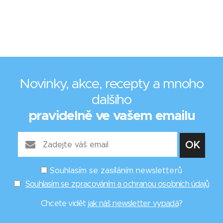
Novinky, akce, recepty a mnoho
dalšího
pravidelně ve vašem emailu
Souhlasím se zasíláním newsletterů
Souhlasím se zpracováním a ochranou osobních údajů
Chcete vidět
jak náš newsletter vypadá
?