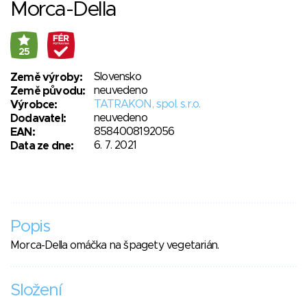
Morca-Della
25
Slovensko
Země výroby:
neuvedeno
Země původu:
TATRAKON, spol. s.r.o.
Výrobce:
neuvedeno
Dodavatel:
8584008192056
EAN:
6. 7. 2021
Data ze dne:
Popis
Morca-Della omáčka na špagety vegetarián.
Složení