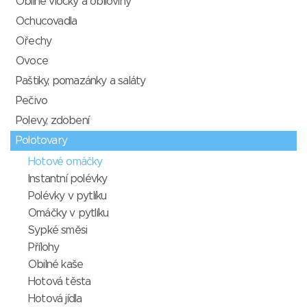
Obilné vločky a obiloviny
Ochucovadla
Ořechy
Ovoce
Paštiky, pomazánky a saláty
Pečivo
Polevy, zdobení
Polotovary
Hotové omáčky
Instantní polévky
Polévky v pytlíku
Omáčky v pytlíku
Sypké směsi
Přílohy
Obilné kaše
Hotová těsta
Hotová jídla