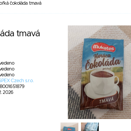
ořká čokoláda tmavá
láda tmavá
vedeno
vedeno
vedeno
PEX Czech s.r.o.
8001651879
2. 2026