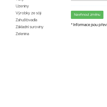
Uzeniny
Výrobky ze sóji
Navrhnout změnu
Zahušťovadla
* Informace jsou pře
Základní suroviny
Zelenina