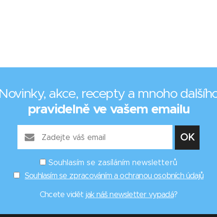
Novinky, akce, recepty a mnoho dalšíh
pravidelně ve vašem emailu
Souhlasím se zasíláním newsletterů
Souhlasím se zpracováním a ochranou osobních údajů
Chcete vidět
jak náš newsletter vypadá
?