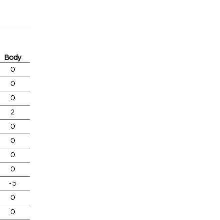
Body
0
0
0
2
0
0
0
0
-5
0
0