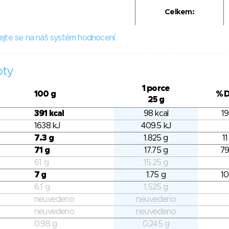
Celkem:
ejte se na náš systém hodnocení.
oty
1 porce
100 g
% 
25 g
391 kcal
98 kcal
19
1638 kJ
409.5 kJ
7.3 g
1.825 g
11
71 g
17.75 g
79
61 g
15.25 g
7 g
1.75 g
10
6.1 g
1.525 g
neuvedeno
neuvedeno
neuvedeno
neuvedeno
0.98 g
0.245 g