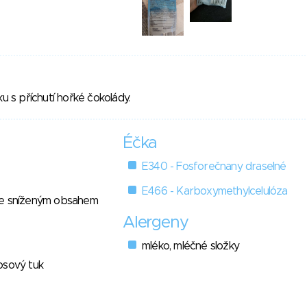
ku s příchutí hořké čokolády.
Éčka
E340 - Fosforečnany draselné
E466 - Karboxymethylcelulóza
se sníženým obsahem
Alergeny
mléko, mléčné složky
osový tuk