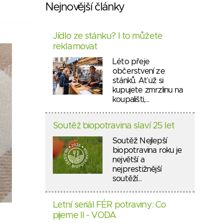
Nejnovější články
Jídlo ze stánku? I to můžete
reklamovat
Léto přeje
občerstvení ze
stánků. Ať už si
kupujete zmrzlinu na
koupališti,…
Soutěž biopotravina slaví 25 let
Soutěž Nejlepší
biopotravina roku je
největší a
nejprestižnější
soutěží…
Letní seriál FÉR potraviny: Co
pijeme II - VODA