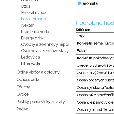
Limonáda
aromata
Džus
Minerální voda
Instantní nápoj
Podrobné hod
Nektar
Kritérium
Pramenitá voda
Loga
Energy drink
Konkrétní země půvo
Ovocný a zeleninový nápoj
Ovocné a zeleninové šťávy
Éčka
Ledový čaj
Konkrétní požadavky n
Pitná voda
Uvedeno zdravotní tvr
Obilné vločky a obiloviny
Uvedeno výživové tvrz
Ochucovadla
Obsah přidaných dusit
Ořechy
Obsahuje složku "extra
Ovoce
Obsah blíže neurčené
Paštiky, pomazánky a saláty
Obsahuje palmový olej
Pečivo
Obsahuje (modifikovaný