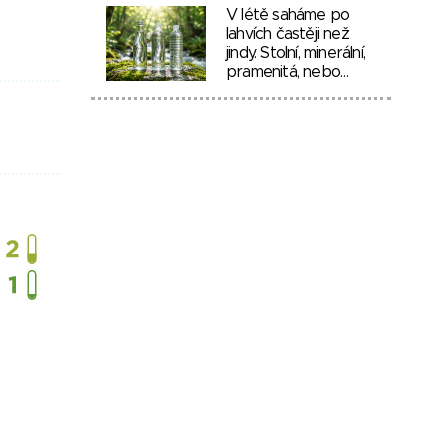
V létě saháme po
lahvích častěji než
jindy. Stolní, minerální,
pramenitá, nebo…