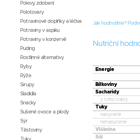
Polevy, zdobení
Polotovary
Potravinové doplňky a léčiva
Jak hodnotíme? Podív
Potraviny v aspiku
Potraviny v konzervě
Nutriční hodn
Puding
Rostlinné alternativy
Ryby
Energie
Rýže
Bílkoviny
Sirupy
Sacharidy
Sladidla
z toho cukry
Snacky
Tuky
Sušené ovoce a plody
nasycené
Sýr
nenasycené
Vláknina
Těstoviny
Sůl
Tuky