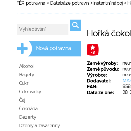
FÉR potravina
>
Databáze potravin
>
Instantní nápoj
> H
Hořká čoko
Nová potravina
-3
neu
Země výroby:
Alkohol
neu
Země původu:
Bagety
neu
Výrobce:
MAS
Dodavatel:
Cukr
858
EAN:
Cukrovinky
28. 
Data ze dne:
Čaj
Čokoláda
Dezerty
Džemy a zavařeniny