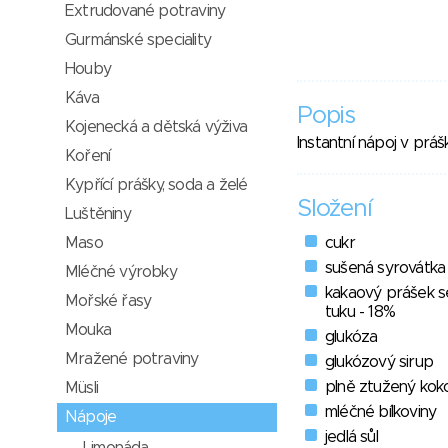
Extrudované potraviny
Gurmánské speciality
Houby
Káva
Popis
Kojenecká a dětská výživa
Instantní nápoj v práš
Koření
Kypřící prášky, soda a želé
Složení
Luštěniny
Maso
cukr
sušená syrovátka
Mléčné výrobky
kakaový prášek 
Mořské řasy
tuku - 18%
Mouka
glukóza
Mražené potraviny
glukózový sirup
plně ztužený kok
Müsli
mléčné bílkoviny
Nápoje
jedlá sůl