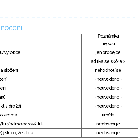
nocení
Poznámka
nejsou
du/výrobce
jen prodejce
aditiva se skóre 2
a složení
nehodnotí se
zení
- neuvedeno -
ení
- neuvedeno -
anů
- neuvedeno -
kt z droždí"
- neuvedeno -
ho aroma
umělé
/tuk/palmojádrový tuk
neobsahuje
) škrob, želatinu
neobsahuje