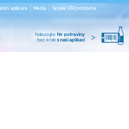
bilní aplikace
Média
Spolek FÉR potravina
Nakupujte
fér potraviny
>
bez éček
s naší aplikací