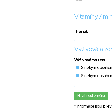
Vitamíny / min
hořčík
Výživová a zdr
Výživová tvrzení
S nízkým obsahe
S nízkým obsahem
Navrhnout změnu
* Informace jsou pře