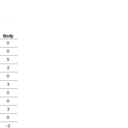
Body
0
0
5
2
0
3
0
0
3
0
-2