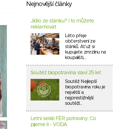
Nejnovější články
Jídlo ze stánku? I to můžete
reklamovat
Léto přeje
občerstvení ze
stánků. Ať už si
kupujete zmrzlinu na
koupališti,…
Soutěž biopotravina slaví 25 let
Soutěž Nejlepší
biopotravina roku je
největší a
nejprestižnější
soutěží…
Letní seriál FÉR potraviny: Co
pijeme II - VODA