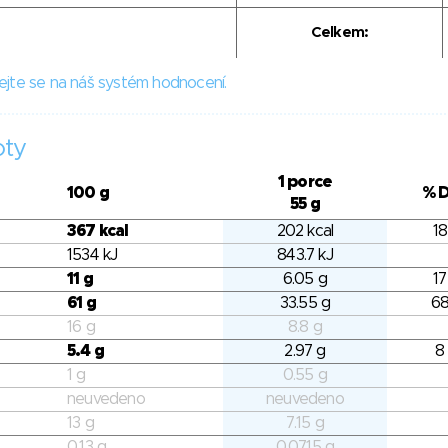
Celkem:
ejte se na náš systém hodnocení.
oty
1 porce
100 g
% 
55 g
367 kcal
202 kcal
18
1534 kJ
843.7 kJ
11 g
6.05 g
17
61 g
33.55 g
68
16 g
8.8 g
5.4 g
2.97 g
8
1 g
0.55 g
neuvedeno
neuvedeno
13 g
7.15 g
0.13 g
0.0715 g