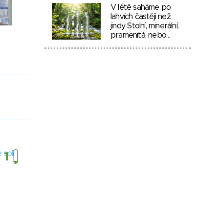
V létě saháme po
lahvích častěji než
jindy. Stolní, minerální,
pramenitá, nebo…
 soli