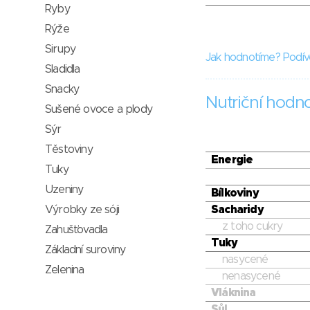
Ryby
Rýže
Sirupy
Jak hodnotíme? Podív
Sladidla
Snacky
Nutriční hodn
Sušené ovoce a plody
Sýr
Těstoviny
Energie
Tuky
Uzeniny
Bílkoviny
Výrobky ze sóji
Sacharidy
z toho cukry
Zahušťovadla
Tuky
Základní suroviny
nasycené
Zelenina
nenasycené
Vláknina
Sůl