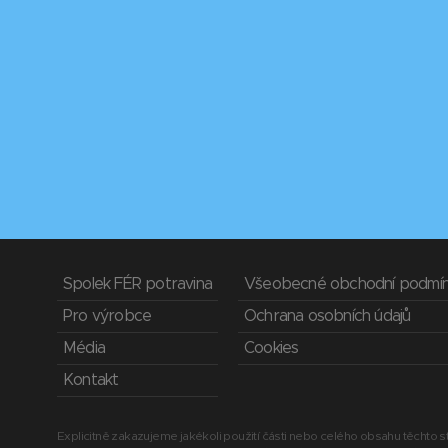
Spolek FÉR potravina
Všeobecné obchodní podmí
Pro výrobce
Ochrana osobních údajů
Média
Cookies
Kontakt
Explicitně zakazujeme jakékoli použití části nebo celého obsahu těchto st