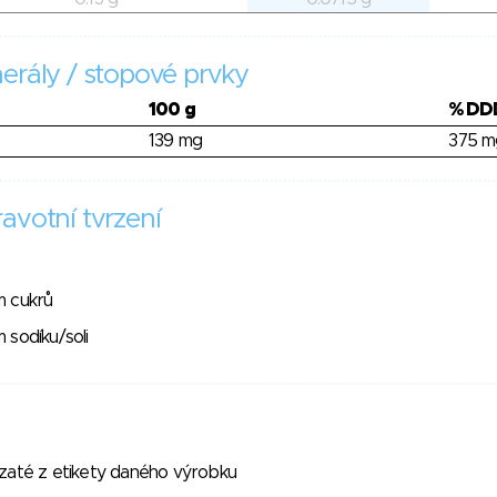
erály / stopové prvky
100 g
% DD
139 mg
375 m
avotní tvrzení
m cukrů
 sodíku/soli
vzaté z etikety daného výrobku