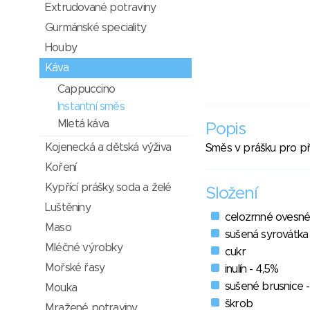
Extrudované potraviny
Gurmánské speciality
Houby
Káva
Cappuccino
Instantní směs
Mletá káva
Popis
Kojenecká a dětská výživa
Směs v prášku pro p
Koření
Kypřící prášky, soda a želé
Složení
Luštěniny
celozrnné ovesné
Maso
sušená syrovátka 
Mléčné výrobky
cukr
Mořské řasy
inulín - 4,5%
sušené brusnice -
Mouka
škrob
Mražené potraviny