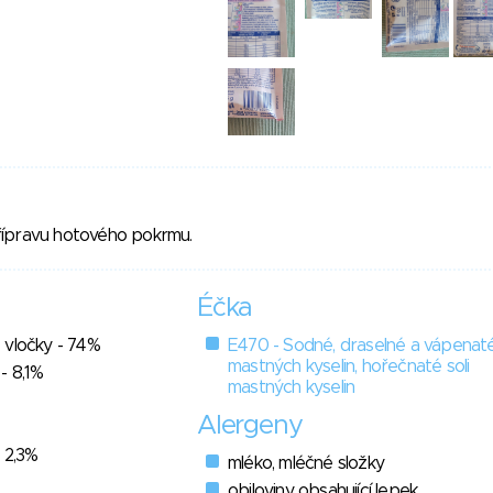
řípravu hotového pokrmu.
Éčka
 vločky - 74%
E470 - Sodné, draselné a vápenaté
mastných kyselin, hořečnaté soli
- 8,1%
mastných kyselin
Alergeny
 2,3%
mléko, mléčné složky
obiloviny obsahující lepek