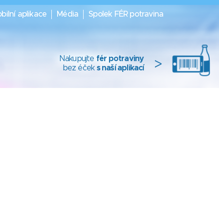
bilní aplikace
Média
Spolek FÉR potravina
Nakupujte
fér potraviny
>
bez éček
s naší aplikací