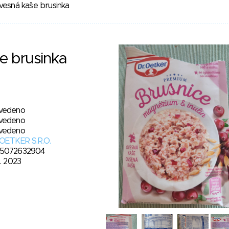
esná kaše brusinka
e brusinka
vedeno
vedeno
vedeno
 OETKER S.R.O.
5072632904
2. 2023