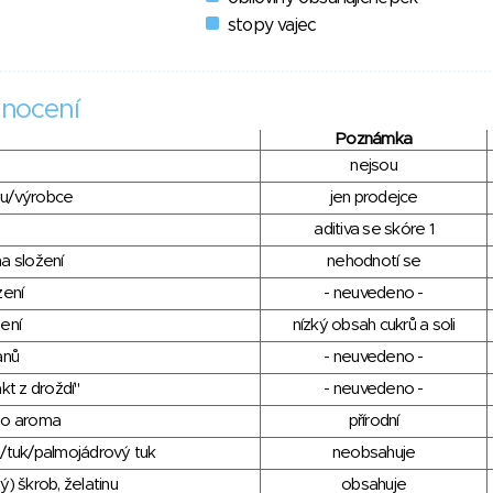
stopy vajec
nocení
Poznámka
nejsou
du/výrobce
jen prodejce
aditiva se skóre 1
a složení
nehodnotí se
zení
- neuvedeno -
ení
nízký obsah cukrů a soli
anů
- neuvedeno -
kt z droždí"
- neuvedeno -
ho aroma
přírodní
/tuk/palmojádrový tuk
neobsahuje
) škrob, želatinu
obsahuje