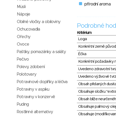
přírodní aroma
Müsli
Nápoje
Obilné vločky a obiloviny
Podrobné hod
Ochucovadla
Kritérium
Ořechy
Loga
Ovoce
Konkrétní země půvo
Paštiky, pomazánky a saláty
Éčka
Pečivo
Konkrétní požadavky n
Polevy, zdobení
Uvedeno zdravotní tvr
Polotovary
Uvedeno výživové tvrz
Potravinové doplňky a léčiva
Obsah přidaných dusit
Potraviny v aspiku
Obsahuje složku "extra
Potraviny v konzervě
Obsah blíže neurčené
Puding
Obsahuje palmový olej
Rostlinné alternativy
Obsahuje (modifikovaný