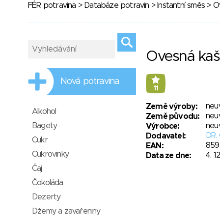
FÉR potravina
>
Databáze potravin
>
Instantní směs
> Ov
Ovesná kaš
Nová potravina
11
neu
Země výroby:
Alkohol
neu
Země původu:
Bagety
neu
Výrobce:
DR.
Dodavatel:
Cukr
859
EAN:
Cukrovinky
4. 1
Data ze dne:
Čaj
Čokoláda
Dezerty
Džemy a zavařeniny