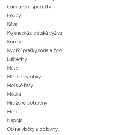
Gurmánské speciality
Houby
Káva
Kojenecká a dětská výživa
Koření
Kypřící prášky, soda a želé
Luštěniny
Maso
Mléčné výrobky
Mořské řasy
Mouka
Mražené potraviny
Müsli
Nápoje
Obilné vločky a obiloviny