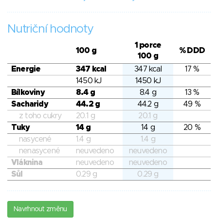
Nutriční hodnoty
1 porce
100 g
% DDD
100 g
Energie
347 kcal
347 kcal
17 %
1450 kJ
1450 kJ
Bílkoviny
8.4 g
8.4 g
13 %
Sacharidy
44.2 g
44.2 g
49 %
z toho cukry
20.1 g
20.1 g
Tuky
14 g
14 g
20 %
nasycené
1.4 g
1.4 g
nenasycené
neuvedeno
neuvedeno
Vláknina
neuvedeno
neuvedeno
Sůl
0.29 g
0.29 g
Navrhnout změnu