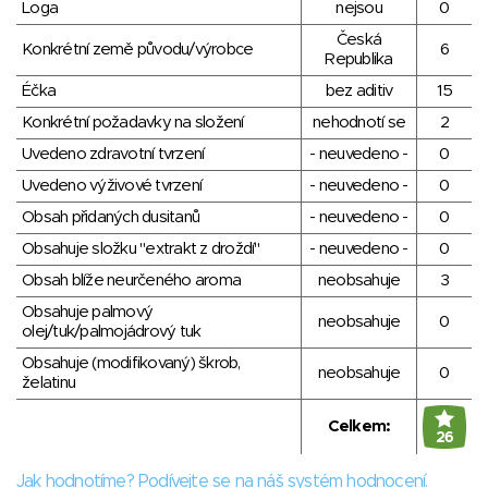
Loga
nejsou
0
Česká
Konkrétní země původu/výrobce
6
Republika
Éčka
bez aditiv
15
Konkrétní požadavky na složení
nehodnotí se
2
Uvedeno zdravotní tvrzení
- neuvedeno -
0
Uvedeno výživové tvrzení
- neuvedeno -
0
Obsah přidaných dusitanů
- neuvedeno -
0
Obsahuje složku "extrakt z droždí"
- neuvedeno -
0
Obsah blíže neurčeného aroma
neobsahuje
3
Obsahuje palmový
neobsahuje
0
olej/tuk/palmojádrový tuk
Obsahuje (modifikovaný) škrob,
neobsahuje
0
želatinu
Celkem:
26
Jak hodnotíme? Podívejte se na náš systém hodnocení.