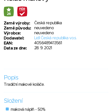
26
Česká republika
Země výroby:
neuvedeno
Země původu:
neuvedeno
Výrobce:
Lidl Česká republika v.o.s.
Dodavatel:
4056489413561
EAN:
28. 9. 2021
Data ze dne:
Popis
Tradiční makové koláče.
Složení
maková náplň - 50%