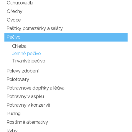
Ochucovadla
Ořechy
Ovoce
Paštiky, pomazánky a saláty
Pečivo
Chleba
Jemné pečivo
Trvanlivé pečivo
Polevy, zdobení
Polotovary
Potravinové doplňky a léčiva
Potraviny v aspiku
Potraviny v konzervě
Puding
Rostlinné alternativy
Ryby