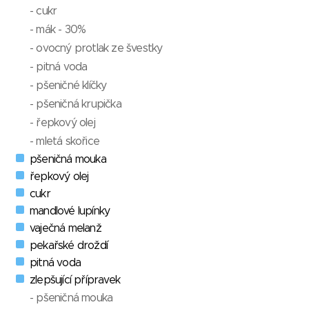
- cukr
- mák - 30%
- ovocný protlak ze švestky
- pitná voda
- pšeničné klíčky
- pšeničná krupička
- řepkový olej
- mletá skořice
pšeničná mouka
řepkový olej
cukr
mandlové lupínky
vaječná melanž
pekařské droždí
pitná voda
zlepšující přípravek
- pšeničná mouka