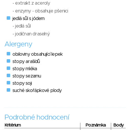
- extrakt z aceroly
- enzymy - obsahuje pšenici
jedlá sůl s jódem
- jedlá sůl
- jodičnan draselný
Alergeny
obiloviny obsahující lepek
stopy arašídů
stopy mléka
stopy sezamu
stopy soji
suché skořápkové plody
Podrobné hodnocení
Kritérium
Poznámka
Body