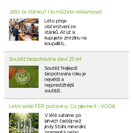
Jídlo ze stánku? I to můžete reklamovat
Léto přeje
občerstvení ze
stánků. Ať už si
kupujete zmrzlinu na
koupališti,…
Soutěž biopotravina slaví 25 let
Soutěž Nejlepší
biopotravina roku je
největší a
nejprestižnější
soutěží…
Letní seriál FÉR potraviny: Co pijeme II - VODA
V létě saháme po
lahvích častěji než
jindy. Stolní, minerální,
pramenitá, nebo…