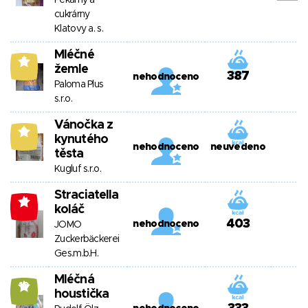
Pekárny a
cukrárny
Klatovy a. s.
Mléčné
5
žemle
387
nehodnoceno
Paloma Plus
s.r.o.
Vánočka z
9
kynutého
nehodnoceno
neuvedeno
těsta
Kugluf s.r.o.
Straciatella
-1
koláč
403
nehodnoceno
JOMO
Zuckerbäckerei
Ges.m.b.H.
Mléčná
10
houstička