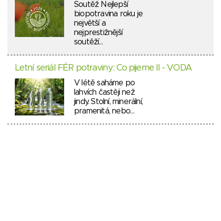
Soutěž Nejlepší
biopotravina roku je
největší a
nejprestižnější
soutěží…
Letní seriál FÉR potraviny: Co pijeme II - VODA
V létě saháme po
lahvích častěji než
jindy. Stolní, minerální,
pramenitá, nebo…