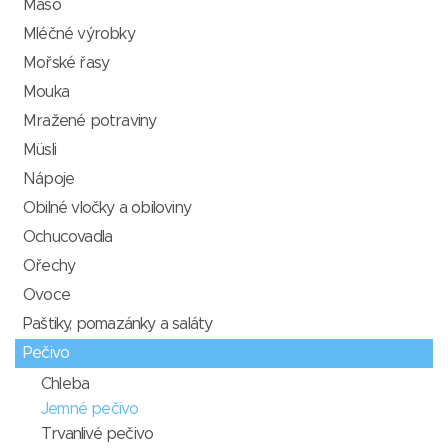
Maso
Mléčné výrobky
Mořské řasy
Mouka
Mražené potraviny
Müsli
Nápoje
Obilné vločky a obiloviny
Ochucovadla
Ořechy
Ovoce
Paštiky, pomazánky a saláty
Pečivo
Chleba
Jemné pečivo
Trvanlivé pečivo