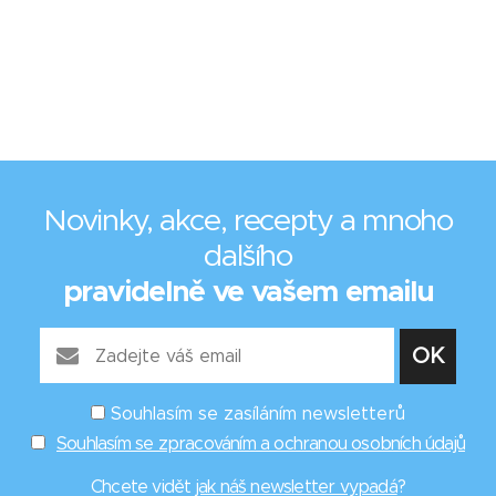
Novinky, akce, recepty a mnoho
dalšího
pravidelně ve vašem emailu
Souhlasím se zasíláním newsletterů
Souhlasím se zpracováním a ochranou osobních údajů
Chcete vidět
jak náš newsletter vypadá
?