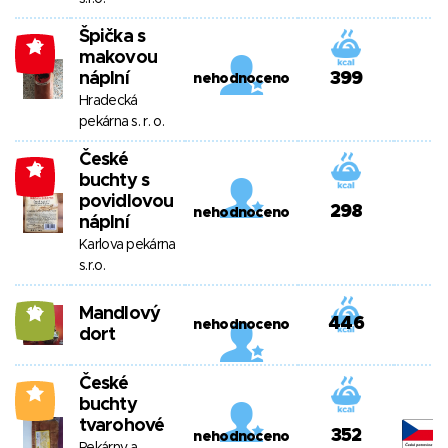
Špička s
-2
makovou
náplní
399
nehodnoceno
Hradecká
pekárna s. r. o.
České
-2
buchty s
povidlovou
298
nehodnoceno
náplní
Karlova pekárna
s.r.o.
Mandlový
10
446
nehodnoceno
dort
České
2
buchty
tvarohové
352
nehodnoceno