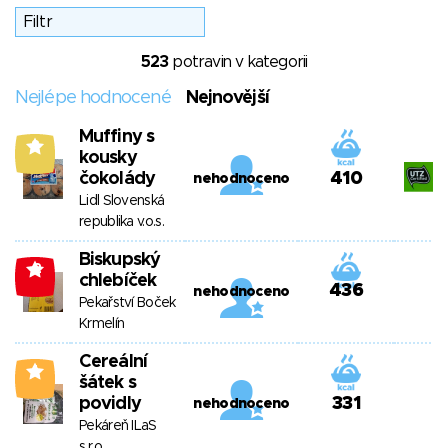
523
potravin v kategorii
Nejlépe hodnocené
Nejnovější
Muffiny s
8
kousky
čokolády
410
nehodnoceno
Lidl Slovenská
republika v.o.s.
Biskupský
-2
chlebíček
436
nehodnoceno
Pekařství Boček
Krmelín
Cereální
1
šátek s
povidly
331
nehodnoceno
Pekáreň ILaS
s.r.o.