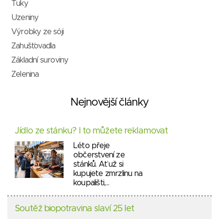
Tuky
Uzeniny
Výrobky ze sóji
Zahušťovadla
Základní suroviny
Zelenina
Nejnovější články
Jídlo ze stánku? I to můžete reklamovat
Léto přeje
občerstvení ze
stánků. Ať už si
kupujete zmrzlinu na
koupališti,…
Soutěž biopotravina slaví 25 let