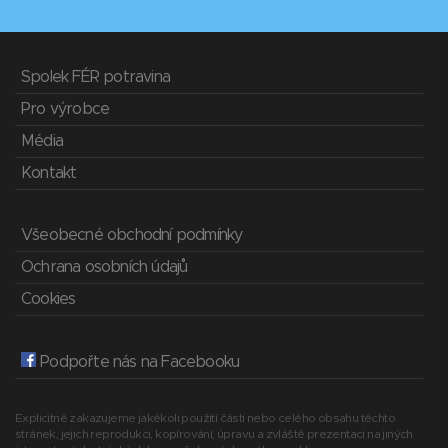
Spolek FÉR potravina
Pro výrobce
Média
Kontakt
Všeobecné obchodní podmínky
Ochrana osobních údajů
Cookies
Podpořte nás na Facebooku
Explicitně zakazujeme jakékoli použití části nebo celého obsahu těchto
stránek, jejich reprodukci, kopírování, úpravu a zvláště prezentaci na jiných