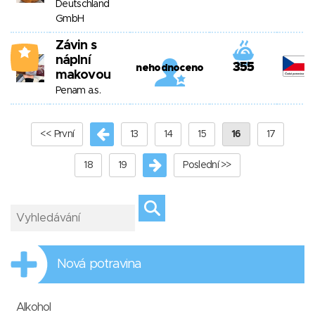
Deutschland
GmbH
Závin s
2
náplní
355
nehodnoceno
makovou
Penam a.s.
<< První
13
14
15
16
17
18
19
Poslední >>
Nová potravina
Alkohol