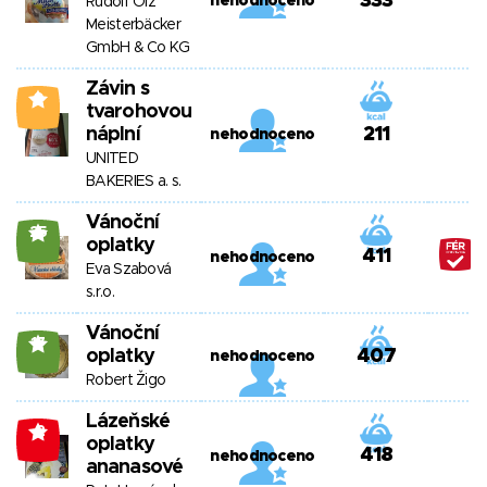
333
nehodnoceno
Rudolf Ölz
Meisterbäcker
GmbH & Co KG
Závin s
0
tvarohovou
náplní
211
nehodnoceno
UNITED
BAKERIES a. s.
Vánoční
25
oplatky
411
nehodnoceno
Eva Szabová
s.r.o.
Vánoční
17
oplatky
407
nehodnoceno
Robert Žigo
Lázeňské
-2
oplatky
418
nehodnoceno
ananasové