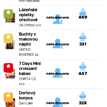
Petr Havránek
Lázeňské
13
oplatky
449
nehodnoceno
ořechové
Ok-Orthos s.r.o.
Buchty s
9
makovou
náplní
331
nehodnoceno
UNITED
BAKERIES a.s.
7 Days Mini
-6
croissant
kakao
447
nehodnoceno
CHIPITA CZ,
s.r.o.
Dortový
4
korpus
328
nehodnoceno
Dan Cake