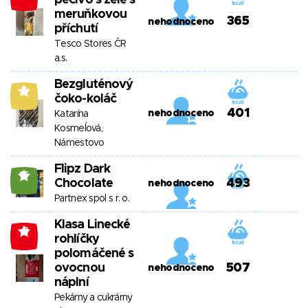
pečivo s želé s
meruňkovou
365
nehodnoceno
příchutí
Tesco Stores ČR
a.s.
Bezgluténový
5
čoko-koláč
401
nehodnoceno
Katarína
Kosmeĺová,
Námestovo
Flipz Dark
15
Chocolate
493
nehodnoceno
Partnex spol s r. o.
Klasa Linecké
-2
rohlíčky
polomáčené s
ovocnou
507
nehodnoceno
náplní
Pekárny a cukrárny