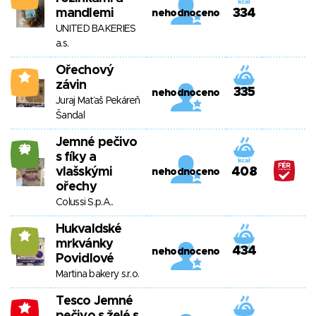
mandlemi
334
nehodnoceno
UNITED BAKERIES
a.s.
Ořechový
3
závin
335
nehodnoceno
Juraj Maťaš Pekáreň
Šandal
Jemné pečivo
23
s fíky a
vlašskými
408
nehodnoceno
ořechy
Colussi S.p.A..
Hukvaldské
11
mrkvánky
434
nehodnoceno
Povidlové
Martina bakery s.r.o.
Tesco Jemné
-1