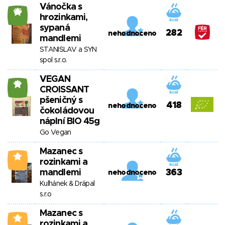
Vánočka s
25
hrozinkami,
sypaná
282
nehodnoceno
mandlemi
STANISLAV a SYN
spol s.r.o.
VEGAN
18
CROISSANT
pšeničný s
418
nehodnoceno
čokoládovou
náplní BIO 45g
Go Vegan
Mazanec s
2
rozinkami a
mandlemi
363
nehodnoceno
Kulhánek & Drápal
s.r.o
Mazanec s
3
rozinkami a