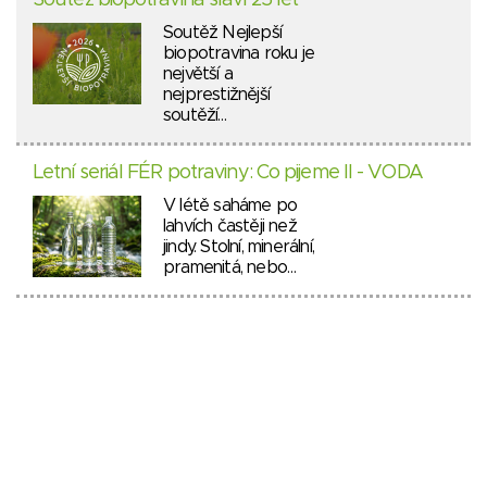
Soutěž biopotravina slaví 25 let
Soutěž Nejlepší
biopotravina roku je
největší a
nejprestižnější
soutěží…
Letní seriál FÉR potraviny: Co pijeme II - VODA
V létě saháme po
lahvích častěji než
jindy. Stolní, minerální,
pramenitá, nebo…