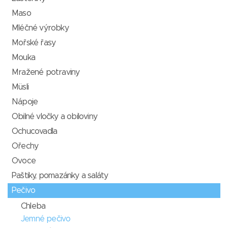
Maso
Mléčné výrobky
Mořské řasy
Mouka
Mražené potraviny
Müsli
Nápoje
Obilné vločky a obiloviny
Ochucovadla
Ořechy
Ovoce
Paštiky, pomazánky a saláty
Pečivo
Chleba
Jemné pečivo