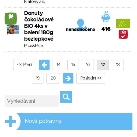
Klatovy a.s.
Donuty
24
čokoládové
BIO 4ks v
416
nehodnoceno
balení 180g
bezlepkové
Rice&Rice
<< První
14
15
16
17
18
19
20
Poslední >>
Nová potravina