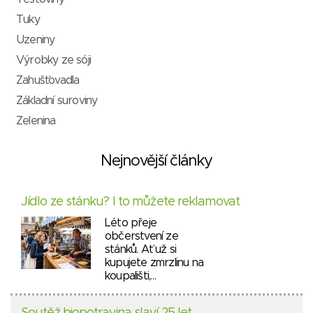
Tuky
Uzeniny
Výrobky ze sóji
Zahušťovadla
Základní suroviny
Zelenina
Nejnovější články
Jídlo ze stánku? I to můžete reklamovat
Léto přeje
občerstvení ze
stánků. Ať už si
kupujete zmrzlinu na
koupališti,…