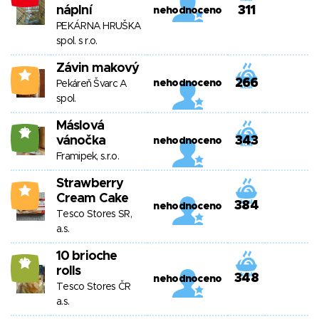
náplní
311
nehodnoceno
PEKÁRNA HRUŠKA
spol. s r.o.
Závin makový
1
266
nehodnoceno
Pekáreň Švarc A
spol.
Máslová
18
vánočka
343
nehodnoceno
Framipek, s.r.o.
Strawberry
1
Cream Cake
384
nehodnoceno
Tesco Stores SR,
a.s.
10 brioche
10
rolls
348
nehodnoceno
Tesco Stores ČR
a.s.