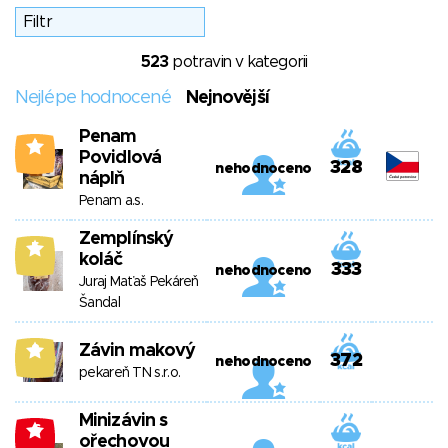
523
potravin v kategorii
Nejlépe hodnocené
Nejnovější
Penam
1
Povidlová
328
nehodnoceno
náplň
Penam a.s.
Zemplínský
5
koláč
333
nehodnoceno
Juraj Maťaš Pekáreň
Šandal
Závin makový
8
372
nehodnoceno
pekareň TN s.r.o.
Minizávin s
-6
ořechovou