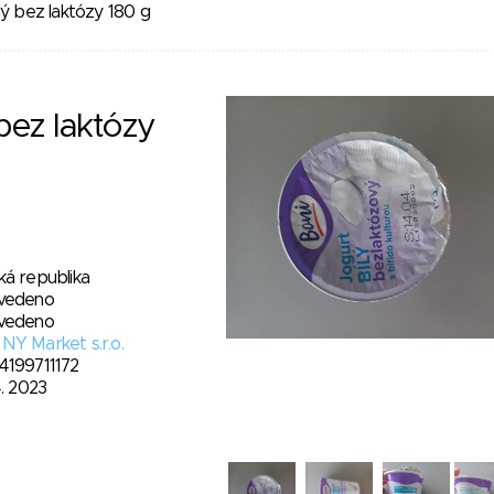
lý bez laktózy 180 g
 bez laktózy
ká republika
vedeno
vedeno
NY Market s.r.o.
4199711172
4. 2023