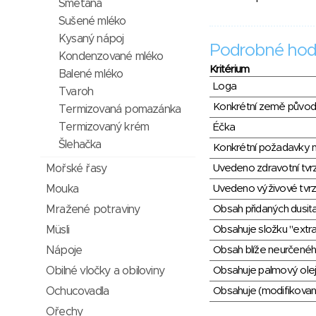
Smetana
Sušené mléko
Kysaný nápoj
Podrobné hod
Kondenzované mléko
Kritérium
Balené mléko
Loga
Tvaroh
Konkrétní země půvo
Termizovaná pomazánka
Termizovaný krém
Éčka
Šlehačka
Konkrétní požadavky n
Mořské řasy
Uvedeno zdravotní tvr
Mouka
Uvedeno výživové tvrz
Mražené potraviny
Obsah přidaných dusit
Müsli
Obsahuje složku "extra
Nápoje
Obsah blíže neurčené
Obilné vločky a obiloviny
Obsahuje palmový olej
Ochucovadla
Obsahuje (modifikovaný
Ořechy