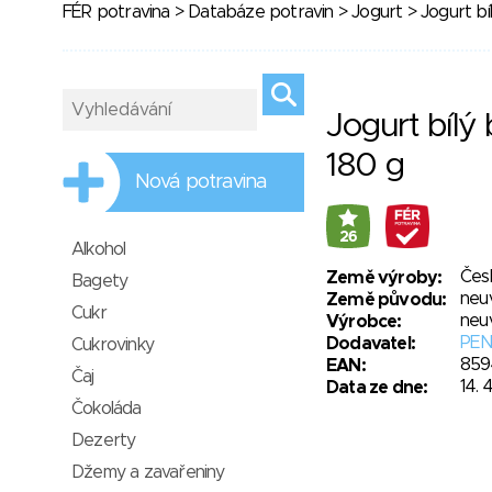
FÉR potravina
>
Databáze potravin
>
Jogurt
> Jogurt bí
Jogurt bílý
180 g
Nová potravina
26
Alkohol
Čes
Země výroby:
Bagety
neu
Země původu:
Cukr
neu
Výrobce:
PEN
Dodavatel:
Cukrovinky
859
EAN:
Čaj
14. 
Data ze dne:
Čokoláda
Dezerty
Džemy a zavařeniny