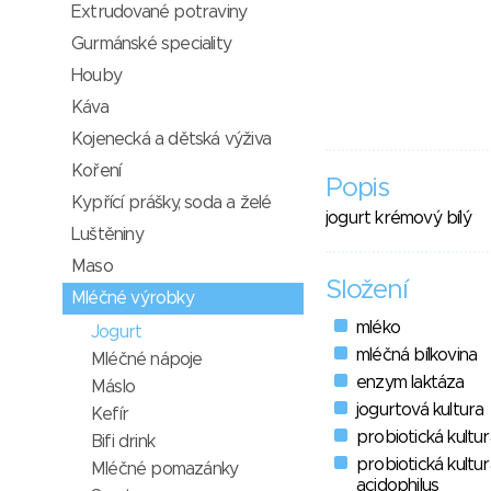
Extrudované potraviny
Gurmánské speciality
Houby
Káva
Kojenecká a dětská výživa
Koření
Popis
Kypřící prášky, soda a želé
jogurt krémový bílý
Luštěniny
Maso
Složení
Mléčné výrobky
mléko
Jogurt
mléčná bílkovina
Mléčné nápoje
enzym laktáza
Máslo
jogurtová kultura
Kefír
probiotická kultu
Bifi drink
probiotická kultur
Mléčné pomazánky
acidophilus