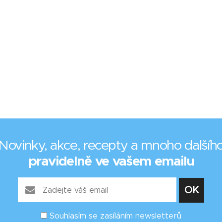
Novinky, akce, recepty a mnoho dalšíh
pravidelně ve vašem emailu
Souhlasím se zasíláním newsletterů