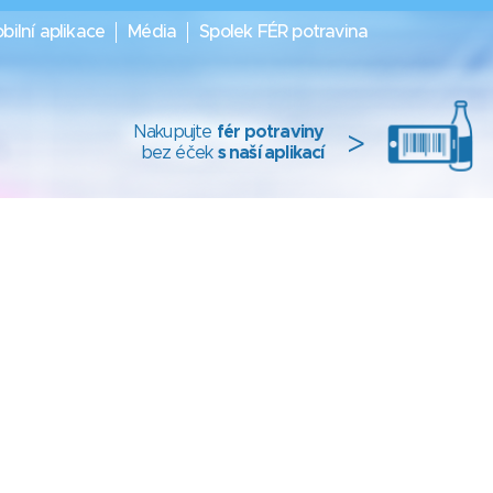
bilní aplikace
Média
Spolek FÉR potravina
Nakupujte
fér potraviny
>
bez éček
s naší aplikací