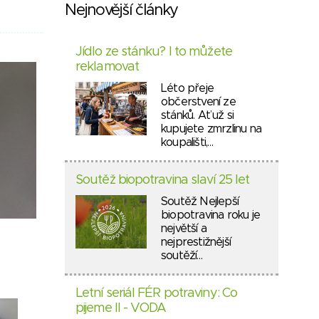
Nejnovější články
Jídlo ze stánku? I to můžete
reklamovat
Léto přeje
občerstvení ze
stánků. Ať už si
kupujete zmrzlinu na
koupališti,…
Soutěž biopotravina slaví 25 let
Soutěž Nejlepší
biopotravina roku je
největší a
nejprestižnější
soutěží…
Letní seriál FÉR potraviny: Co
pijeme II - VODA