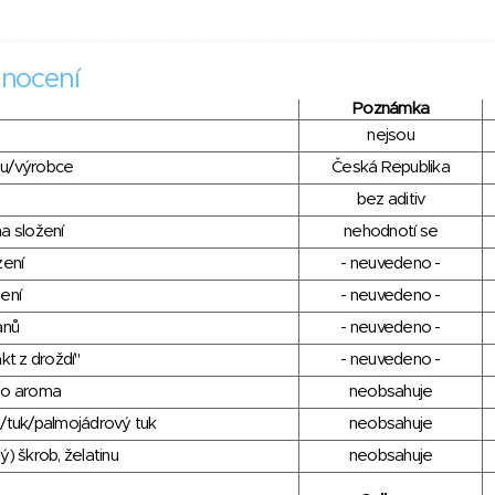
nocení
Poznámka
nejsou
du/výrobce
Česká Republika
bez aditiv
a složení
nehodnotí se
zení
- neuvedeno -
ení
- neuvedeno -
anů
- neuvedeno -
kt z droždí"
- neuvedeno -
ho aroma
neobsahuje
/tuk/palmojádrový tuk
neobsahuje
) škrob, želatinu
neobsahuje