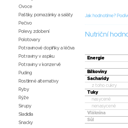
Ovoce
Paštiky, pomazánky a saláty
Jak hodnotíme? Podív
Pečivo
Polevy, zdobení
Nutriční hodn
Polotovary
Potravinové doplňky a léčiva
Potraviny v aspiku
Energie
Potraviny v konzervě
Bílkoviny
Puding
Sacharidy
Rostlinné alternativy
z toho cukry
Ryby
Tuky
Rýže
nasycené
Sirupy
nenasycené
Vláknina
Sladidla
Sůl
Snacky