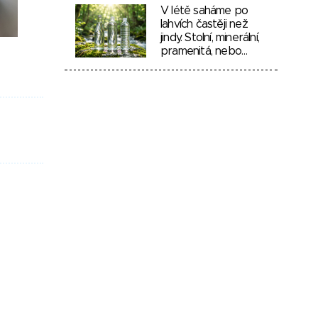
V létě saháme po
lahvích častěji než
jindy. Stolní, minerální,
pramenitá, nebo…