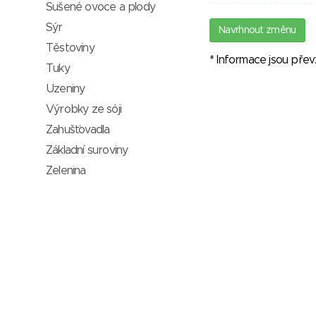
Sušené ovoce a plody
Sýr
Navrhnout změnu
Těstoviny
* Informace jsou pře
Tuky
Uzeniny
Výrobky ze sóji
Zahušťovadla
Základní suroviny
Zelenina