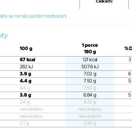
Celkem:
ejte se na náš systém hodnocení.
oty
1 porce
100 g
% 
180 g
67 kcal
121 kcal
3
282 kJ
507.6 kJ
3.9 g
7.02 g
6
4.4 g
7.92 g
5
4.4 g
7.92 g
3.8 g
6.84 g
5
2.4 g
4.32 g
neuvedeno
neuvedeno
neuvedeno
neuvedeno
0.1 g
0.18 g