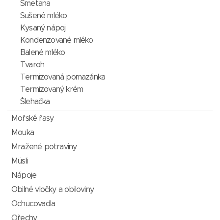
Smetana
Sušené mléko
Kysaný nápoj
Kondenzované mléko
Balené mléko
Tvaroh
Termizovaná pomazánka
Termizovaný krém
Šlehačka
Mořské řasy
Mouka
Mražené potraviny
Müsli
Nápoje
Obilné vločky a obiloviny
Ochucovadla
Ořechy