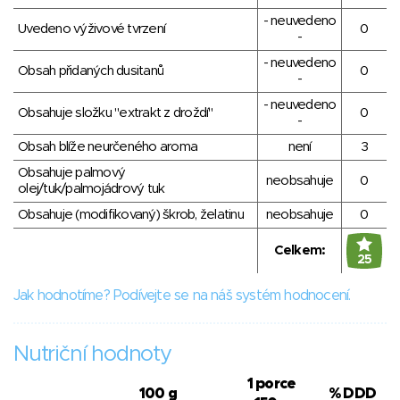
- neuvedeno
Uvedeno výživové tvrzení
0
-
- neuvedeno
Obsah přidaných dusitanů
0
-
- neuvedeno
Obsahuje složku "extrakt z droždí"
0
-
Obsah blíže neurčeného aroma
není
3
Obsahuje palmový
neobsahuje
0
olej/tuk/palmojádrový tuk
Obsahuje (modifikovaný) škrob, želatinu
neobsahuje
0
Celkem:
25
Jak hodnotíme? Podívejte se na náš systém hodnocení.
Nutriční hodnoty
1 porce
100 g
% DDD