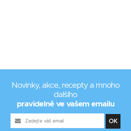
Novinky, akce, recepty a mnoho
dalšího
pravidelně ve vašem emailu