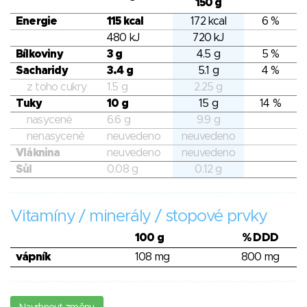
150 g
Energie
115 kcal
172 kcal
6 %
480 kJ
720 kJ
Bílkoviny
3 g
4.5 g
5 %
Sacharidy
3.4 g
5.1 g
4 %
z toho cukry
1.5 g
2.25 g
Tuky
10 g
15 g
14 %
nasycené
6.6 g
9.9 g
nenasycené
neuvedeno
neuvedeno
Vláknina
neuvedeno
neuvedeno
Sůl
0.08 g
0.12 g
Vitamíny / minerály / stopové prvky
100 g
% DDD
vápník
108 mg
800 mg