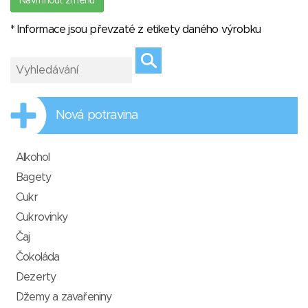
Navrhnout změnu
* Informace jsou převzaté z etikety daného výrobku
Nová potravina
Alkohol
Bagety
Cukr
Cukrovinky
Čaj
Čokoláda
Dezerty
Džemy a zavařeniny