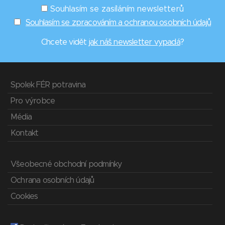
Souhlasím se zasíláním newsletterů
Souhlasím se zpracováním a ochranou osobních údajů
Chcete vidět
jak náš newsletter vypadá
?
Spolek FÉR potravina
Pro výrobce
Média
Kontakt
Všeobecné obchodní podmínky
Ochrana osobních údajů
Cookies