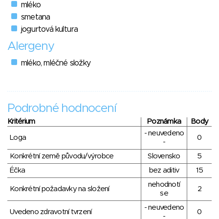
mléko
smetana
jogurtová kultura
Alergeny
mléko, mléčné složky
Podrobné hodnocení
Kritérium
Poznámka
Body
- neuvedeno
Loga
0
-
Konkrétní země původu/výrobce
Slovensko
5
Éčka
bez aditiv
15
nehodnotí
Konkrétní požadavky na složení
2
se
- neuvedeno
Uvedeno zdravotní tvrzení
0
-