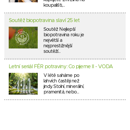
koupališti,…
Soutěž biopotravina slaví 25 let
Soutěž Nejlepší
biopotravina roku je
největší a
nejprestižnější
soutěží…
Letní seriál FÉR potraviny: Co pijeme II - VODA
V létě saháme po
lahvích častěji než
jindy. Stolní, minerální,
pramenitá, nebo…