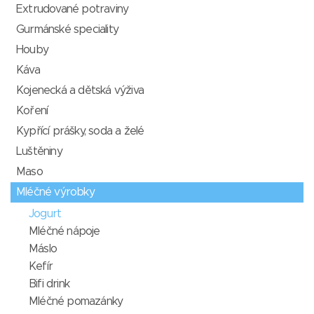
Extrudované potraviny
Gurmánské speciality
Houby
Káva
Kojenecká a dětská výživa
Koření
Kypřící prášky, soda a želé
Luštěniny
Maso
Mléčné výrobky
Jogurt
Mléčné nápoje
Máslo
Kefír
Bifi drink
Mléčné pomazánky