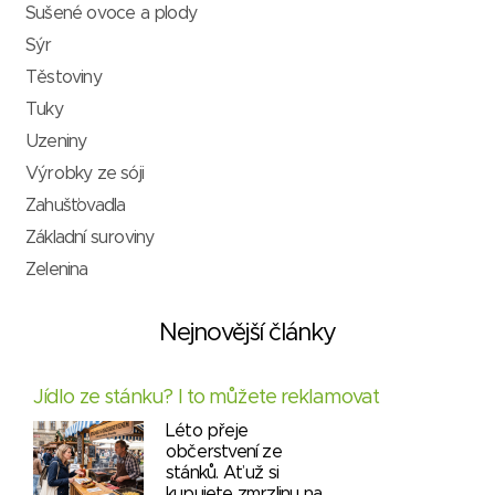
Sušené ovoce a plody
Sýr
Těstoviny
Tuky
Uzeniny
Výrobky ze sóji
Zahušťovadla
Základní suroviny
Zelenina
Nejnovější články
Jídlo ze stánku? I to můžete reklamovat
Léto přeje
občerstvení ze
stánků. Ať už si
kupujete zmrzlinu na