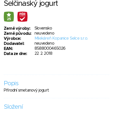
Selčinaský jogurt
25
Slovensko
Země výroby:
neuvedeno
Země původu:
Mliekáreň Kopanice Selce s.r.o.
Výrobce:
neuvedeno
Dodavatel:
8588000465026
EAN:
22. 2. 2018
Data ze dne:
Popis
Přírodní smetanový jogurt
Složení