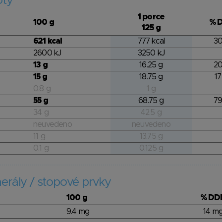
oty
1 porce
100 g
% 
125 g
621 kcal
777 kcal
30
2600 kJ
3250 kJ
13 g
16.25 g
20
15 g
18.75 g
17
0.8 g
1 g
55 g
68.75 g
79
34 g
42.5 g
neuvedeno
neuvedeno
11 g
13.75 g
0.1 g
0.125 g
erály / stopové prvky
100 g
% DD
9.4 mg
14 m