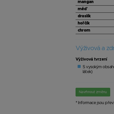
mangan
měď
draslík
hořčík
chrom
Výživová a zdr
Výživová tvrzení
S vysokým obsahem
látek)
Navrhnout změnu
* Informace jsou pře