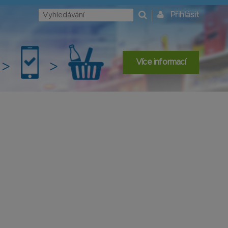
Přihlásit
t
Více informací
>
>