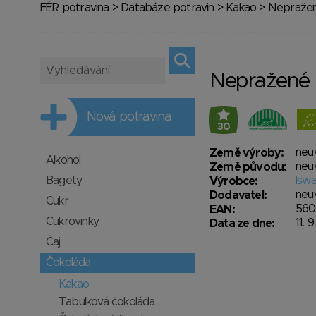
FÉR potravina
>
Databáze potravin
>
Kakao
> Nepražen
Nepražené 
Nová potravina
30
neu
Země výroby:
Alkohol
neu
Země původu:
Bagety
Iswa
Výrobce:
neu
Dodavatel:
Cukr
560
EAN:
Cukrovinky
11. 
Data ze dne:
Čaj
Čokoláda
Kakao
Tabulková čokoláda