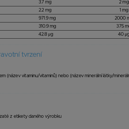
3.7 mg
2 mg
2.2 mg
1 mg
971.9 mg
2000 
310.9 mg
375 m
42.8 μg
40 μ
avotní tvrzení
 (název vitaminu/vitaminů) nebo (název minerální látky/minerál
vzaté z etikety daného výrobku