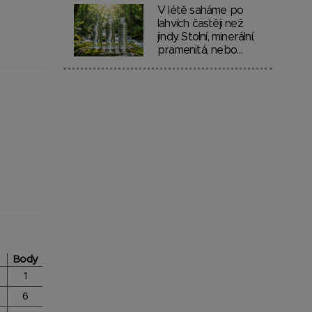
V létě saháme po
lahvích častěji než
jindy. Stolní, minerální,
pramenitá, nebo…
Body
1
6