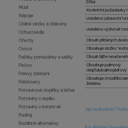
Éčka
Müsli
Konkrétní požadavky n
Nápoje
Uvedeno zdravotní tvr
Obilné vločky a obiloviny
Uvedeno výživové tvrz
Ochucovadla
Obsah přidaných dusit
Ořechy
Obsahuje složku "extra
Ovoce
Obsah blíže neurčené
Paštiky, pomazánky a saláty
Obsahuje palmový
Pečivo
olej/tuk/palmojádrový 
Polevy, zdobení
Obsahuje (modifikovan
Polotovary
želatinu
Potravinové doplňky a léčiva
Potraviny v aspiku
Potraviny v konzervě
Jak hodnotíme? Podív
Puding
Rostlinné alternativy