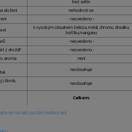
bez aditiv
a složení
nehodnotí se
zení
- neuvedeno -
s vysokým obsahem železa, mědi, chromu, draslíku,
ení
hořčíku,manganu
anů
- neuvedeno -
kt z droždí"
- neuvedeno -
ho aroma
není
neobsahuje
tuk
ý) škrob,
neobsahuje
Celkem:
ejte se na náš systém hodnocení.