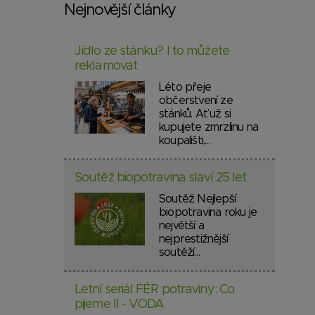
Nejnovější články
Jídlo ze stánku? I to můžete
reklamovat
Léto přeje
občerstvení ze
stánků. Ať už si
kupujete zmrzlinu na
koupališti,…
Soutěž biopotravina slaví 25 let
Soutěž Nejlepší
biopotravina roku je
největší a
nejprestižnější
soutěží…
Letní seriál FÉR potraviny: Co
pijeme II - VODA