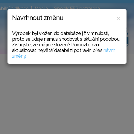
bilní aplikace
Média
Spolek FÉR potravina
Navrhnout změnu
Zavří
×
Výrobek byl vložen do databáze již v minulosti,
Nakupujte
fér potraviny
>
proto se údaje nemusí shodovat s aktuální podobou.
bez éček
s naší aplikací
Zjistili jste, že má jiné složení? Pomozte nám
aktualizovat největší databázi potravin přes
návrh
změny.