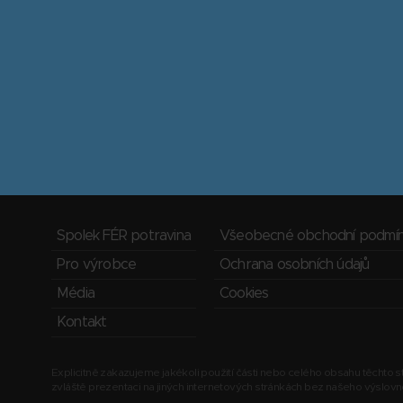
Spolek FÉR potravina
Všeobecné obchodní podmí
Pro výrobce
Ochrana osobních údajů
Média
Cookies
Kontakt
Explicitně zakazujeme jakékoli použití části nebo celého obsahu těchto st
zvláště prezentaci na jiných internetových stránkách bez našeho výslov