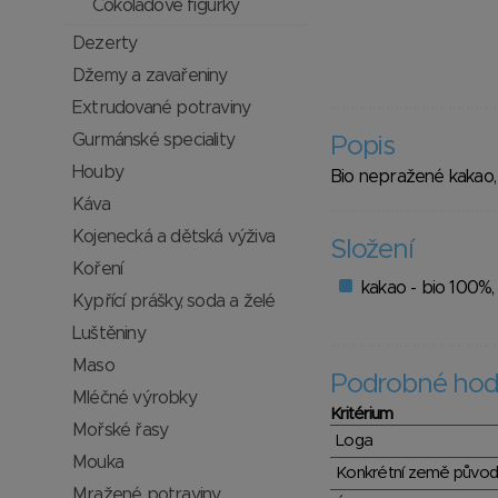
Čokoládové figurky
Dezerty
Džemy a zavařeniny
Extrudované potraviny
Gurmánské speciality
Popis
Houby
Bio nepražené kakao
Káva
Kojenecká a dětská výživa
Složení
Koření
kakao - bio 100%
Kypřící prášky, soda a želé
Luštěniny
Maso
Podrobné hod
Mléčné výrobky
Kritérium
Mořské řasy
Loga
Mouka
Konkrétní země půvo
Mražené potraviny