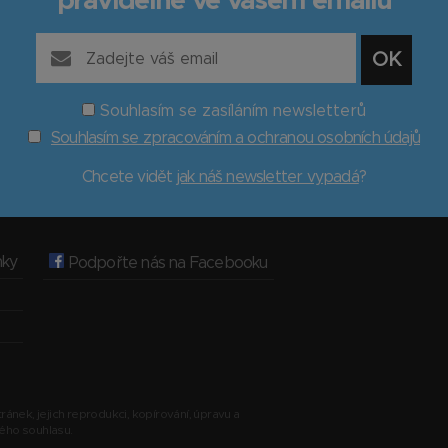
pravidelně ve vašem emailu
Souhlasím se zasíláním newsletterů
Souhlasím se zpracováním a ochranou osobních údajů
Chcete vidět
jak náš newsletter vypadá
?
nky
Podpořte nás na Facebooku
ránek, jejich reprodukci, kopírování, úpravu a
ného souhlasu.