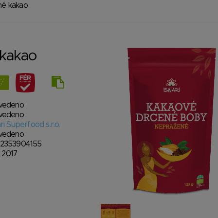
é kakao
kakao
vedeno
vedeno
ri Superfood s.r.o.
vedeno
2353904155
9. 2017