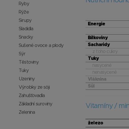
Nutriční hodn
Ryby
Rýže
Sirupy
Energie
Sladidla
Snacky
Bílkoviny
Sacharidy
Sušené ovoce a plody
z toho cukry
Sýr
Tuky
Těstoviny
nasycené
Tuky
nenasycené
Uzeniny
Vláknina
Sůl
Výrobky ze sóji
Zahušťovadla
Základní suroviny
Vitamíny / min
Zelenina
železo