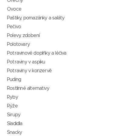
Ořechy
Ovoce
Paštiky, pomazánky a saláty
Pečivo
Polevy, zdobení
Polotovary
Potravinové doplňky a léčiva
Potraviny v aspiku
Potraviny v konzervě
Puding
Rostlinné alternativy
Ryby
Rýže
Sirupy
Sladidla
Snacky