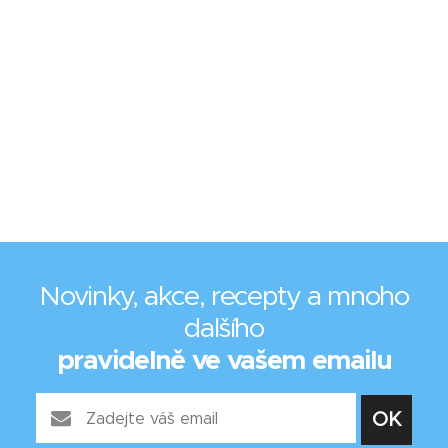
Novinky, akce, recepty a mnoho
dalšího
pravidelně ve vašem emailu