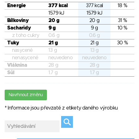
Energie
377 kcal
377 kcal
18 %
1579 kJ
1579 kJ
Bílkoviny
20 g
20 g
31 %
Sacharidy
9 g
9 g
10 %
z toho cukry
0.6 g
0.6 g
Tuky
21 g
21 g
30 %
nasycené
13 g
13 g
nenasycené
neuvedeno
neuvedeno
Vláknina
28 g
28 g
Sůl
1.7 g
1.7 g
Navrhnout změnu
* Informace jsou převzaté z etikety daného výrobku