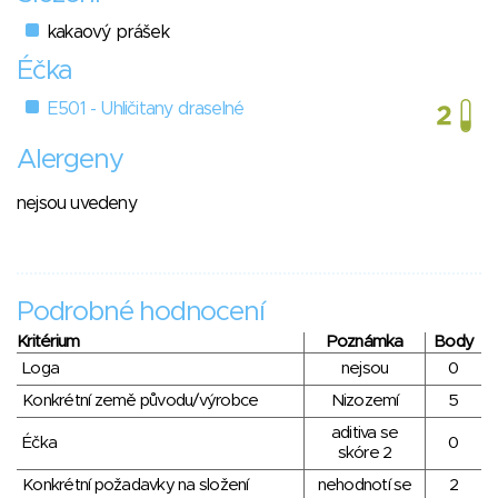
kakaový prášek
Éčka
E501 - Uhličitany draselné
Alergeny
nejsou uvedeny
Podrobné hodnocení
Kritérium
Poznámka
Body
Loga
nejsou
0
Konkrétní země původu/výrobce
Nizozemí
5
aditiva se
Éčka
0
skóre 2
Konkrétní požadavky na složení
nehodnotí se
2