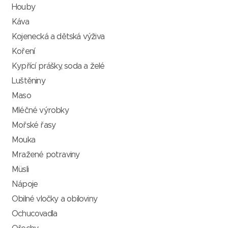
Houby
Káva
Kojenecká a dětská výživa
Koření
Kypřící prášky, soda a želé
Luštěniny
Maso
Mléčné výrobky
Mořské řasy
Mouka
Mražené potraviny
Müsli
Nápoje
Obilné vločky a obiloviny
Ochucovadla