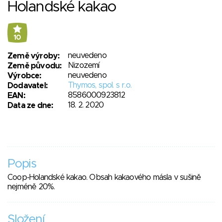
Holandské kakao
10
neuvedeno
Země výroby:
Nizozemí
Země původu:
neuvedeno
Výrobce:
Thymos, spol. s r.o.
Dodavatel:
8586000923812
EAN:
18. 2. 2020
Data ze dne:
Popis
Coop-Holandské kakao. Obsah kakaového másla v sušině
nejméně 20%.
Složení