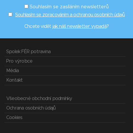
Souhlasím se zasíláním newsletterů
Souhlasím se zpracováním a ochranou osobních údajů
Chcete vidět
jak náš newsletter vypadá
?
Spolek FÉR potravina
Pro výrobce
Média
Kontakt
Všeobecné obchodní podmínky
Ochrana osobních údajů
Cookies