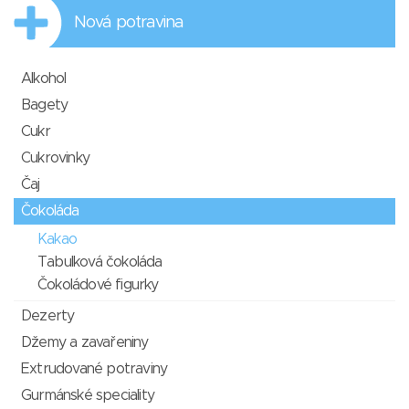
Nová potravina
Alkohol
Bagety
Cukr
Cukrovinky
Čaj
Čokoláda
Kakao
Tabulková čokoláda
Čokoládové figurky
Dezerty
Džemy a zavařeniny
Extrudované potraviny
Gurmánské speciality