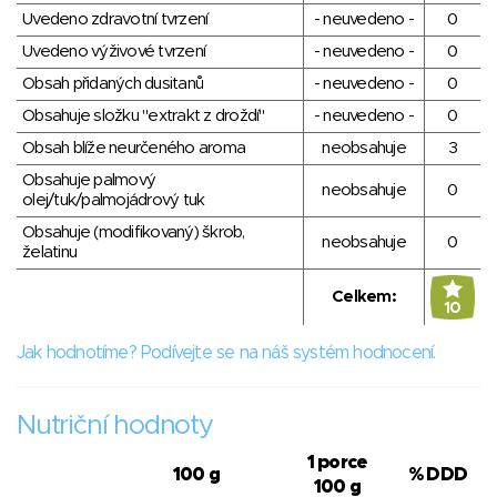
Uvedeno zdravotní tvrzení
- neuvedeno -
0
Uvedeno výživové tvrzení
- neuvedeno -
0
Obsah přidaných dusitanů
- neuvedeno -
0
Obsahuje složku "extrakt z droždí"
- neuvedeno -
0
Obsah blíže neurčeného aroma
neobsahuje
3
Obsahuje palmový
neobsahuje
0
olej/tuk/palmojádrový tuk
Obsahuje (modifikovaný) škrob,
neobsahuje
0
želatinu
Celkem:
10
Jak hodnotíme? Podívejte se na náš systém hodnocení.
Nutriční hodnoty
1 porce
100 g
% DDD
100 g