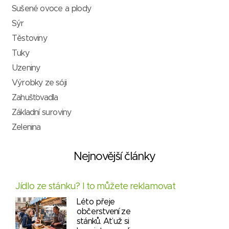
Sušené ovoce a plody
Sýr
Těstoviny
Tuky
Uzeniny
Výrobky ze sóji
Zahušťovadla
Základní suroviny
Zelenina
Nejnovější články
Jídlo ze stánku? I to můžete reklamovat
Léto přeje
občerstvení ze
stánků. Ať už si