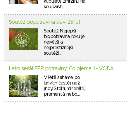
kupujete zmrzlinu na
koupališti,…
Soutěž biopotravina slaví 25 let
Soutěž Nejlepší
biopotravina roku je
největší a
nejprestižnější
soutěží…
Letní seriál FÉR potraviny: Co pijeme II - VODA
V létě saháme po
lahvích častěji než
jindy. Stolní, minerální,
pramenitá, nebo…