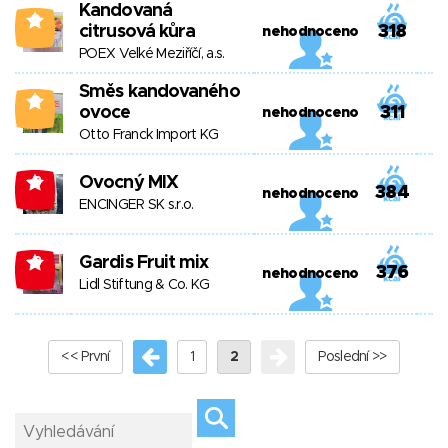
Kandovaná
0
citrusová kůra
318
nehodnoceno
POEX Velké Meziříčí, a.s.
Směs kandovaného
0
ovoce
311
nehodnoceno
Otto Franck Import KG
Ovocný MIX
-3
384
nehodnoceno
ENCINGER SK s.r.o.
Gardis Fruit mix
-8
376
nehodnoceno
Lidl Stiftung & Co. KG
<< První
1
2
Poslední >>