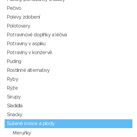
Pečivo
Polevy, zdobení
Polotovary
Potravinové doplňky a léčiva
Potraviny v aspiku
Potraviny v konzervě
Puding
Rostlinné alternativy
Ryby
Rýže
Sirupy
Sladidla
Snacky
Sušené ovoce a plody
Meruňky