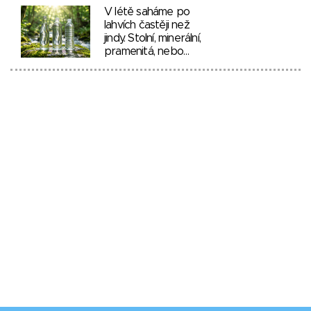
V létě saháme po
lahvích častěji než
jindy. Stolní, minerální,
pramenitá, nebo…