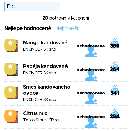
28
potravin v kategorii
Nejlépe hodnocené
Nejnovější
Mango kandované
5
356
nehodnoceno
ENCINGER SK s.r.o.
Papája kandovaná
5
364
nehodnoceno
ENCINGER SK s.r.o.
Směs kandovaného
5
ovoce
341
nehodnoceno
ENCINGER SK s.r.o.
Citrus mix
0
294
nehodnoceno
Tesco Stores ČR a.s.