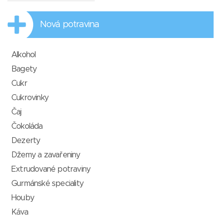
Nová potravina
Alkohol
Bagety
Cukr
Cukrovinky
Čaj
Čokoláda
Dezerty
Džemy a zavařeniny
Extrudované potraviny
Gurmánské speciality
Houby
Káva