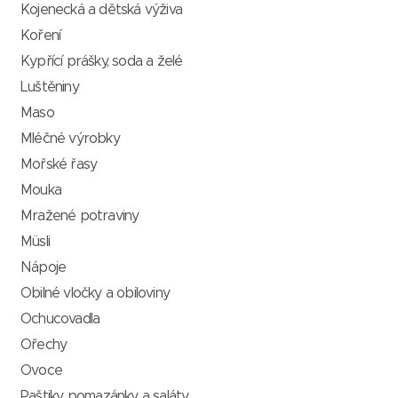
Kojenecká a dětská výživa
Koření
Kypřící prášky, soda a želé
Luštěniny
Maso
Mléčné výrobky
Mořské řasy
Mouka
Mražené potraviny
Müsli
Nápoje
Obilné vločky a obiloviny
Ochucovadla
Ořechy
Ovoce
Paštiky, pomazánky a saláty