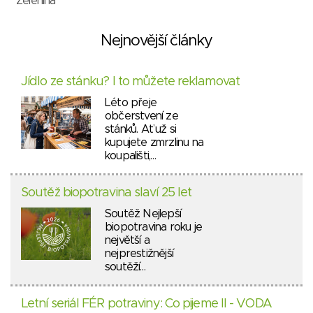
Zelenina
Nejnovější články
Jídlo ze stánku? I to můžete reklamovat
Léto přeje
občerstvení ze
stánků. Ať už si
kupujete zmrzlinu na
koupališti,…
Soutěž biopotravina slaví 25 let
Soutěž Nejlepší
biopotravina roku je
největší a
nejprestižnější
soutěží…
Letní seriál FÉR potraviny: Co pijeme II - VODA