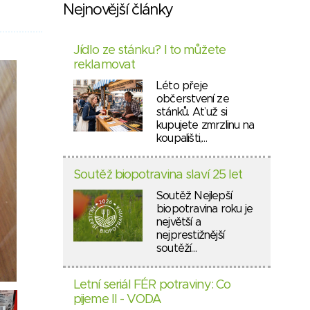
Nejnovější články
Jídlo ze stánku? I to můžete
reklamovat
Léto přeje
občerstvení ze
stánků. Ať už si
kupujete zmrzlinu na
koupališti,…
Soutěž biopotravina slaví 25 let
Soutěž Nejlepší
biopotravina roku je
největší a
nejprestižnější
soutěží…
Letní seriál FÉR potraviny: Co
pijeme II - VODA