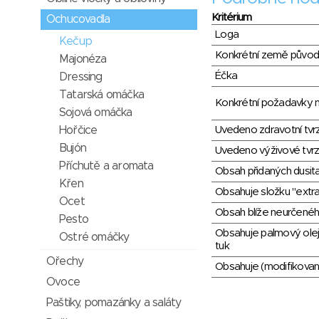
Kritérium
Ochucovadla
Loga
Kečup
Konkrétní země půvo
Majonéza
Éčka
Dressing
Tatarská omáčka
Konkrétní požadavky n
Sojová omáčka
Hořčice
Uvedeno zdravotní tvr
Bujón
Uvedeno výživové tvrz
Příchutě a aromata
Obsah přidaných dusit
Křen
Obsahuje složku "extra
Ocet
Obsah blíže neurčené
Pesto
Obsahuje palmový ole
Ostré omáčky
tuk
Ořechy
Obsahuje (modifikovaný
Ovoce
Paštiky, pomazánky a saláty