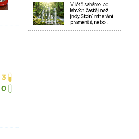
V létě saháme po
lahvích častěji než
jindy. Stolní, minerální,
pramenitá, nebo…