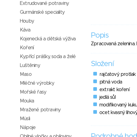
Extrudované potraviny
Gurmánské speciality
Houby
Káva
Popis
Kojenecká a dětská výživa
Zpracovaná zelenina. 
Koření
Kypřící prášky, soda a želé
Složení
Luštěniny
Maso
rajčatový protlak
pitná voda
Mléčné výrobky
extrakt koření
Mořské řasy
jedlá sůl
Mouka
modifikovaný kuku
Mražené potraviny
ocet kvasný lihov
Müsli
Nápoje
Podrobné hod
Obilné vločky a obiloviny