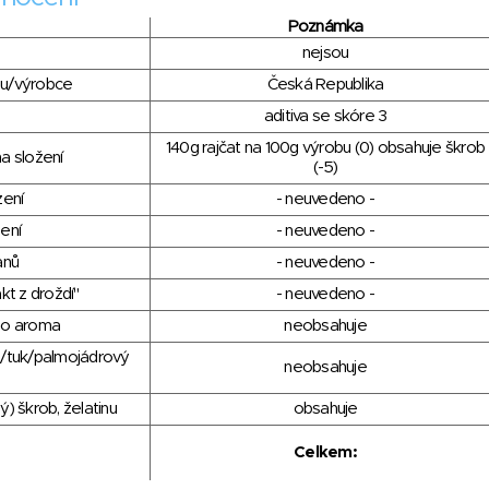
Poznámka
nejsou
du/výrobce
Česká Republika
aditiva se skóre 3
140g rajčat na 100g výrobu (0) obsahuje škrob
a složení
(-5)
zení
- neuvedeno -
ení
- neuvedeno -
anů
- neuvedeno -
kt z droždí"
- neuvedeno -
ho aroma
neobsahuje
j/tuk/palmojádrový
neobsahuje
) škrob, želatinu
obsahuje
Celkem: