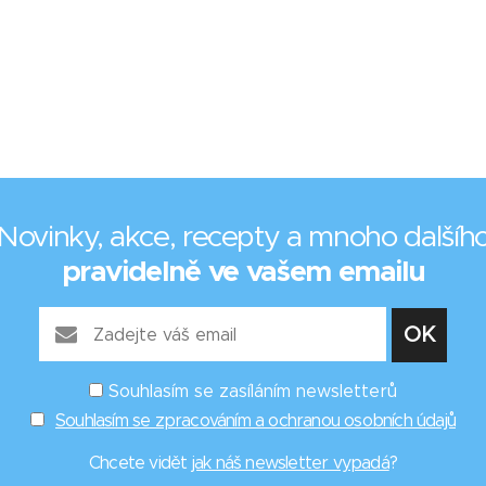
Novinky, akce, recepty a mnoho dalšíh
pravidelně ve vašem emailu
Souhlasím se zasíláním newsletterů
Souhlasím se zpracováním a ochranou osobních údajů
Chcete vidět
jak náš newsletter vypadá
?