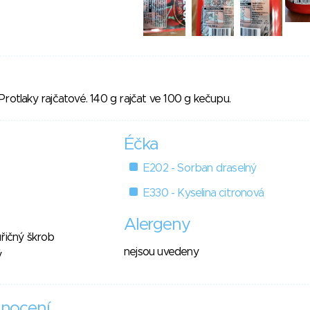
Protlaky rajčatové. 140 g rajčat ve 100 g kečupu.
Éčka
E202 - Sorban draselný
E330 - Kyselina citronová
Alergeny
řičný škrob
nejsou uvedeny
ý
nocení