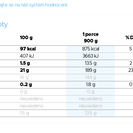
ejte se na náš systém hodnocení.
oty
1 porce
100 g
% 
900 g
97 kcal
875 kcal
5
407 kJ
3663 kJ
1.5 g
13.5 g
2
21 g
189 g
23
16 g
144 g
0.2 g
1.8 g
0
0 g
0 g
neuvedeno
neuvedeno
neuvedeno
neuvedeno
1.5 g
13.5 g