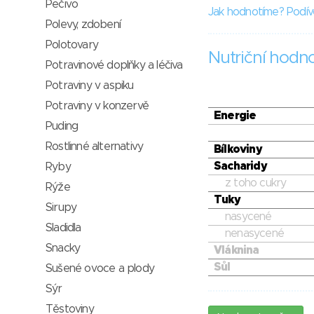
Pečivo
Jak hodnotíme? Podív
Polevy, zdobení
Polotovary
Nutriční hodn
Potravinové doplňky a léčiva
Potraviny v aspiku
Potraviny v konzervě
Energie
Puding
Rostlinné alternativy
Bílkoviny
Sacharidy
Ryby
z toho cukry
Rýže
Tuky
Sirupy
nasycené
Sladidla
nenasycené
Snacky
Vláknina
Sůl
Sušené ovoce a plody
Sýr
Těstoviny