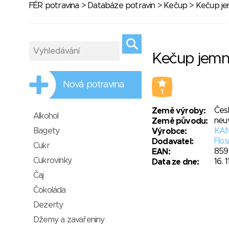
FÉR potravina
>
Databáze potravin
>
Kečup
> Kečup j
Kečup jem
Nová potravina
1
Čes
Země výroby:
Alkohol
neu
Země původu:
Bagety
KAND
Výrobce:
Flos
Dodavatel:
Cukr
859
EAN:
Cukrovinky
16. 
Data ze dne:
Čaj
Čokoláda
Dezerty
Džemy a zavařeniny