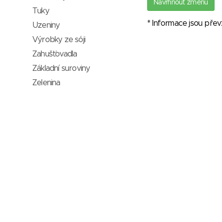
Navrhnout změnu
Tuky
* Informace jsou pře
Uzeniny
Výrobky ze sóji
Zahušťovadla
Základní suroviny
Zelenina