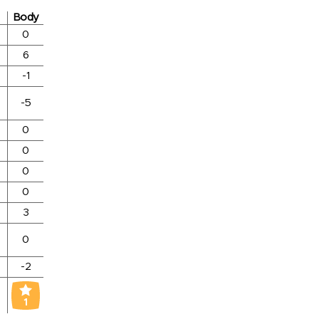
Body
0
6
-1
-5
0
0
0
0
3
0
-2
1