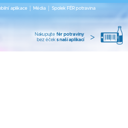
bilní aplikace
Média
Spolek FÉR potravina
Nakupujte
fér potraviny
>
bez éček
s naší aplikací