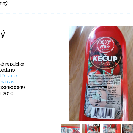
emný
ný
ká republika
vedeno
, s. r. o.
man a.s.
3861800619
11. 2020