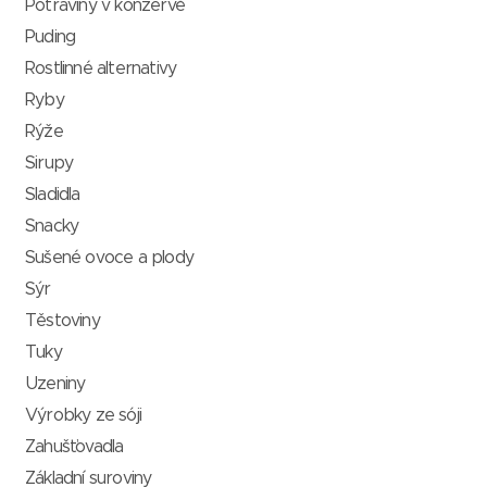
Potraviny v konzervě
Puding
Rostlinné alternativy
Ryby
Rýže
Sirupy
Sladidla
Snacky
Sušené ovoce a plody
Sýr
Těstoviny
Tuky
Uzeniny
Výrobky ze sóji
Zahušťovadla
Základní suroviny