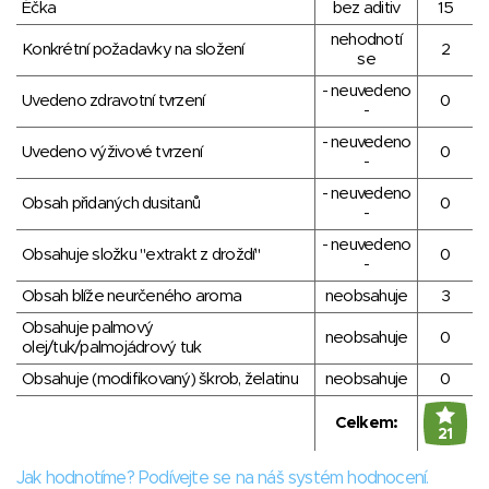
Éčka
bez aditiv
15
nehodnotí
Konkrétní požadavky na složení
2
se
- neuvedeno
Uvedeno zdravotní tvrzení
0
-
- neuvedeno
Uvedeno výživové tvrzení
0
-
- neuvedeno
Obsah přidaných dusitanů
0
-
- neuvedeno
Obsahuje složku "extrakt z droždí"
0
-
Obsah blíže neurčeného aroma
neobsahuje
3
Obsahuje palmový
neobsahuje
0
olej/tuk/palmojádrový tuk
Obsahuje (modifikovaný) škrob, želatinu
neobsahuje
0
Celkem:
21
Jak hodnotíme? Podívejte se na náš systém hodnocení.