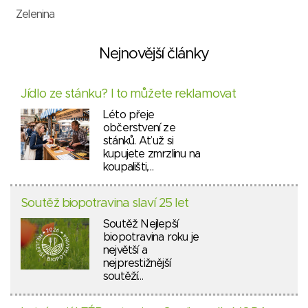
Zelenina
Nejnovější články
Jídlo ze stánku? I to můžete reklamovat
Léto přeje
občerstvení ze
stánků. Ať už si
kupujete zmrzlinu na
koupališti,…
Soutěž biopotravina slaví 25 let
Soutěž Nejlepší
biopotravina roku je
největší a
nejprestižnější
soutěží…