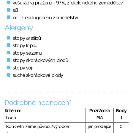
kešu jádra pražená - 97%, z ekologického zemědělství
sůl
čili - z ekologického zemědělství
Alergeny
stopy arašídů
stopy lepku
stopy sezamu
stopy skořápkových plodů
stopy soji
suché skořápkové plody
Podrobné hodnocení
Kritérium
Poznámka
Body
Loga
BIO
1
Konkrétní země původu/výrobce
jen prodejce
0