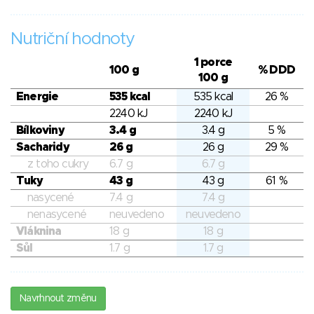
Nutriční hodnoty
1 porce
100 g
% DDD
100 g
Energie
535 kcal
535 kcal
26 %
2240 kJ
2240 kJ
Bílkoviny
3.4 g
3.4 g
5 %
Sacharidy
26 g
26 g
29 %
z toho cukry
6.7 g
6.7 g
Tuky
43 g
43 g
61 %
nasycené
7.4 g
7.4 g
nenasycené
neuvedeno
neuvedeno
Vláknina
18 g
18 g
Sůl
1.7 g
1.7 g
Navrhnout změnu