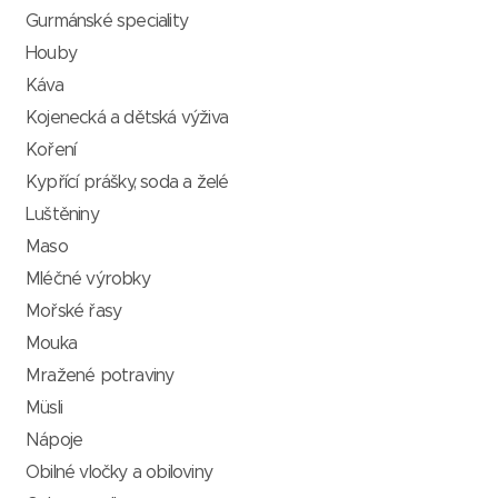
Gurmánské speciality
Houby
Káva
Kojenecká a dětská výživa
Koření
Kypřící prášky, soda a želé
Luštěniny
Maso
Mléčné výrobky
Mořské řasy
Mouka
Mražené potraviny
Müsli
Nápoje
Obilné vločky a obiloviny