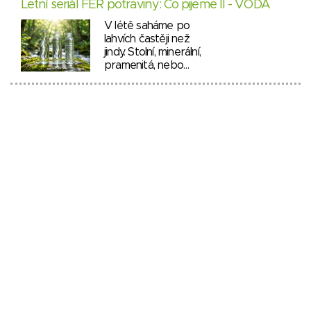
Letní seriál FÉR potraviny: Co pijeme II - VODA
V létě saháme po
lahvích častěji než
jindy. Stolní, minerální,
pramenitá, nebo…