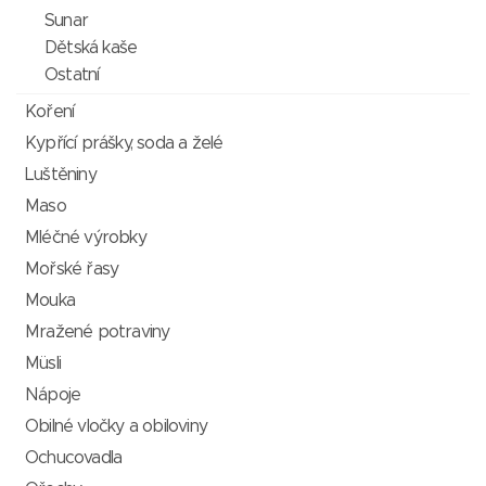
Sunar
Dětská kaše
Ostatní
Koření
Kypřící prášky, soda a želé
Luštěniny
Maso
Mléčné výrobky
Mořské řasy
Mouka
Mražené potraviny
Müsli
Nápoje
Obilné vločky a obiloviny
Ochucovadla