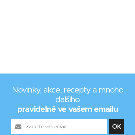
Novinky, akce, recepty a mnoho
dalšího
pravidelně ve vašem emailu