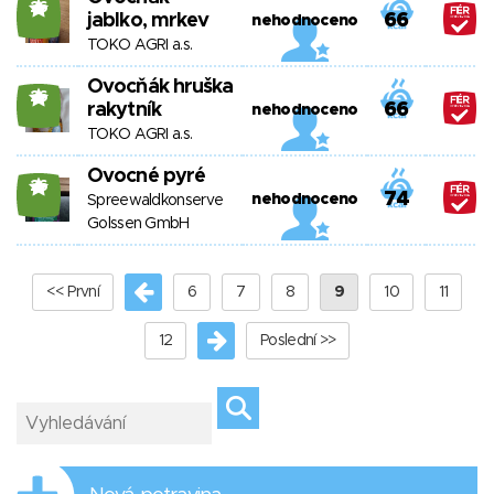
26
jablko, mrkev
66
nehodnoceno
TOKO AGRI a.s.
Ovocňák hruška
26
rakytník
66
nehodnoceno
TOKO AGRI a.s.
Ovocné pyré
26
74
nehodnoceno
Spreewaldkonserve
Golssen GmbH
<< První
6
7
8
9
10
11
12
Poslední >>