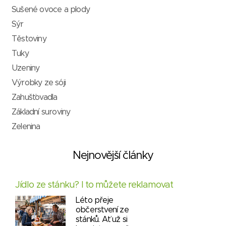
Sušené ovoce a plody
Sýr
Těstoviny
Tuky
Uzeniny
Výrobky ze sóji
Zahušťovadla
Základní suroviny
Zelenina
Nejnovější články
Jídlo ze stánku? I to můžete reklamovat
Léto přeje
občerstvení ze
stánků. Ať už si