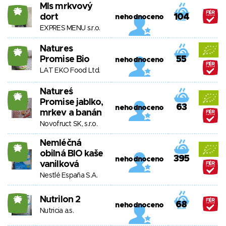
Mls mrkvový
26
dort
104
nehodnoceno
EXPRES MENU s.r.o.
Natures
26
Promise Bio
55
nehodnoceno
LAT EKO Food Ltd.
Natureś
26
Promise jablko,
63
nehodnoceno
mrkev a banán
Novofruct SK, s.r.o.
Nemléčná
26
obilná BIO kaše
395
nehodnoceno
vanilková
Nestlé España S.A.
Nutrilon 2
26
68
nehodnoceno
Nutricia a.s.