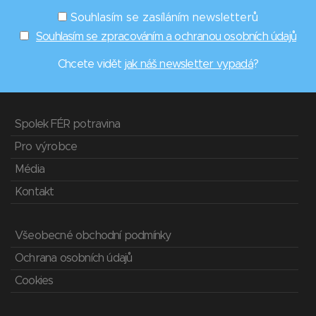
Souhlasím se zasíláním newsletterů
Souhlasím se zpracováním a ochranou osobních údajů
Chcete vidět
jak náš newsletter vypadá
?
Spolek FÉR potravina
Pro výrobce
Média
Kontakt
Všeobecné obchodní podmínky
Ochrana osobních údajů
Cookies