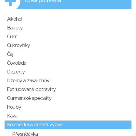
Nová potravina
Alkohol
Bagety
Cukr
Cukrovinky
Čaj
Čokoláda
Dezerty
Džemy a zavařeniny
Extrudované potraviny
Gurmánské speciality
Houby
Káva
Kojenecká a dětská výživa
Přesnídávka