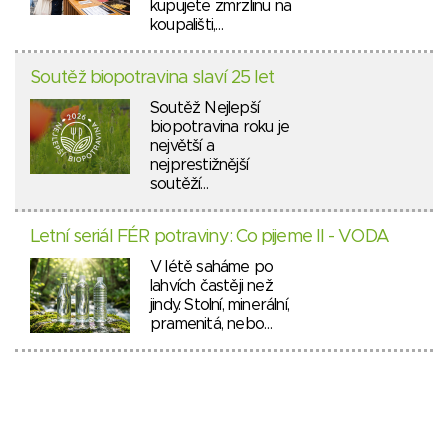
kupujete zmrzlinu na
koupališti,…
Soutěž biopotravina slaví 25 let
Soutěž Nejlepší
biopotravina roku je
největší a
nejprestižnější
soutěží…
Letní seriál FÉR potraviny: Co pijeme II - VODA
V létě saháme po
lahvích častěji než
jindy. Stolní, minerální,
pramenitá, nebo…