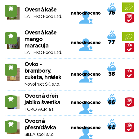
26
Ovesná kaše
75
nehodnoceno
LAT EKO Food Ltd.
Ovesná kaše
26
mango
77
nehodnoceno
maracuja
LAT EKO Food Ltd.
Ovko -
26
brambory,
38
nehodnoceno
cuketa, hrášek
Novofruct SK, s.r.o.
Ovocná dřeň
26
jablko švestka
66
nehodnoceno
TOKO AGRI a.s.
Ovocná
26
přesnídávka
64
nehodnoceno
BILLA spol. s.r.o.