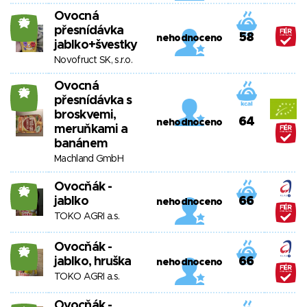
Ovocná
26
přesnídávka
58
nehodnoceno
jablko+švestky
Novofruct SK, s.r.o.
Ovocná
26
přesnídávka s
broskvemi,
64
nehodnoceno
meruňkami a
banánem
Machland GmbH
Ovocňák -
26
jablko
66
nehodnoceno
TOKO AGRI a.s.
Ovocňák -
26
jablko, hruška
66
nehodnoceno
TOKO AGRI a.s.
Ovocňák -