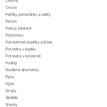
Ořechy
Ovoce
Paštiky, pomazánky a saláty
Pečivo
Polevy, zdobení
Polotovary
Potravinové doplňky a léčiva
Potraviny v aspiku
Potraviny v konzervě
Puding
Rostlinné alternativy
Ryby
Rýže
Sirupy
Sladidla
Snacky