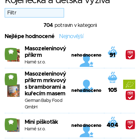
Kojenecká a dětská výživa
704
potravin v kategorii
Nejlépe hodnocené
Nejnovější
Masozeleninový
26
příkrm
91
nehodnoceno
Hamé s.r.o.
Masozeleninový
26
příkrm mrkvový
s bramborami a
105
nehodnoceno
kuřecím masem
German Baby Food
GmbH
Mini piškoťák
26
404
nehodnoceno
Hamé s.r.o.