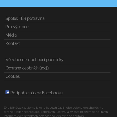
Spolek FÉR potravina
Pro výrobce
Média
Kontakt
Všeobecné obchodní podmínky
Ochrana osobních údajů
Cookies
Podpořte nás na Facebooku
Explicitně zakazujeme jakékoli použití části nebo celého obsahu těchto
stránek, jejich reprodukci, kopírování, úpravu a zvláště prezentaci na jiných
internetových stránkách bez našeho výslovného souhlasu.