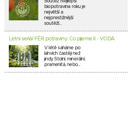
Soutěž Nejlepší
biopotravina roku je
největší a
nejprestižnější
soutěží…
Letní seriál FÉR potraviny: Co pijeme II - VODA
V létě saháme po
lahvích častěji než
jindy. Stolní, minerální,
pramenitá, nebo…