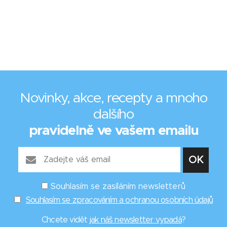
Novinky, akce, recepty a mnoho
dalšího
pravidelně ve vašem emailu
Souhlasím se zasíláním newsletterů
Souhlasím se zpracováním a ochranou osobních údajů
Chcete vidět
jak náš newsletter vypadá
?