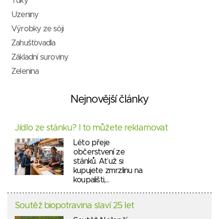
Tuky
Uzeniny
Výrobky ze sóji
Zahušťovadla
Základní suroviny
Zelenina
Nejnovější články
Jídlo ze stánku? I to můžete reklamovat
Léto přeje
občerstvení ze
stánků. Ať už si
kupujete zmrzlinu na
koupališti,…
Soutěž biopotravina slaví 25 let