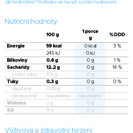
Jak hodnotíme? Podívejte se na náš systém hodnocení.
Nutriční hodnoty
1 porce
100 g
% DDD
g
Energie
59 kcal
0 kcal
3 %
245 kJ
0 kJ
Bílkoviny
0.6 g
0 g
1 %
Sacharidy
12.2 g
0 g
14 %
z toho cukry
11.5 g
0 g
Tuky
0.3 g
0 g
0 %
nasycené
0.05 g
0 g
nenasycené
neuvedeno
neuvedeno
Vláknina
2 g
0 g
Sůl
0 g
0 g
Výživová a zdravotní tvrzení