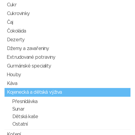
Cukr
Cukrovinky
Čaj
Čokoláda
Dezerty
Džemy a zavařeniny
Extrudované potraviny
Gurmánské speciality
Houby
Káva
Kojenecká a dětská výživa
Přesnídávka
Sunar
Dětská kaše
Ostatní
Koření