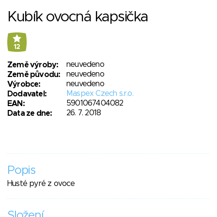
Kubík ovocná kapsička
12
neuvedeno
Země výroby:
neuvedeno
Země původu:
neuvedeno
Výrobce:
Maspex Czech s.r.o.
Dodavatel:
5901067404082
EAN:
26. 7. 2018
Data ze dne:
Popis
Husté pyré z ovoce
Složení