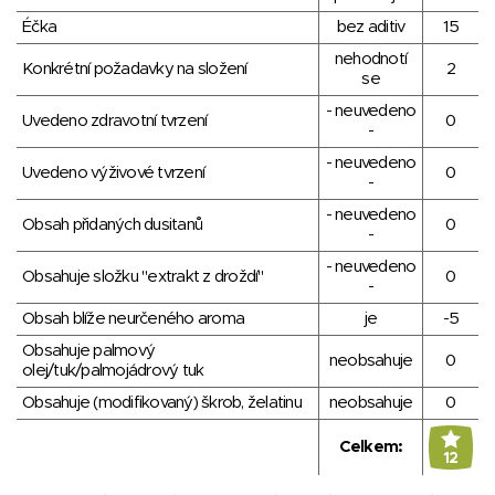
Éčka
bez aditiv
15
nehodnotí
Konkrétní požadavky na složení
2
se
- neuvedeno
Uvedeno zdravotní tvrzení
0
-
- neuvedeno
Uvedeno výživové tvrzení
0
-
- neuvedeno
Obsah přidaných dusitanů
0
-
- neuvedeno
Obsahuje složku "extrakt z droždí"
0
-
Obsah blíže neurčeného aroma
je
-5
Obsahuje palmový
neobsahuje
0
olej/tuk/palmojádrový tuk
Obsahuje (modifikovaný) škrob, želatinu
neobsahuje
0
Celkem:
12