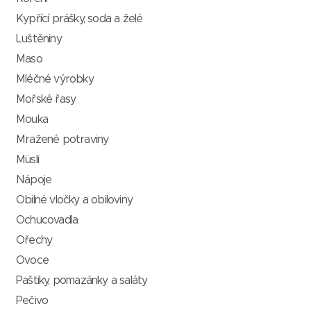
Kypřící prášky, soda a želé
Luštěniny
Maso
Mléčné výrobky
Mořské řasy
Mouka
Mražené potraviny
Müsli
Nápoje
Obilné vločky a obiloviny
Ochucovadla
Ořechy
Ovoce
Paštiky, pomazánky a saláty
Pečivo