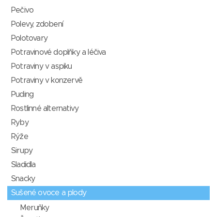
Pečivo
Polevy, zdobení
Polotovary
Potravinové doplňky a léčiva
Potraviny v aspiku
Potraviny v konzervě
Puding
Rostlinné alternativy
Ryby
Rýže
Sirupy
Sladidla
Snacky
Sušené ovoce a plody
Meruňky