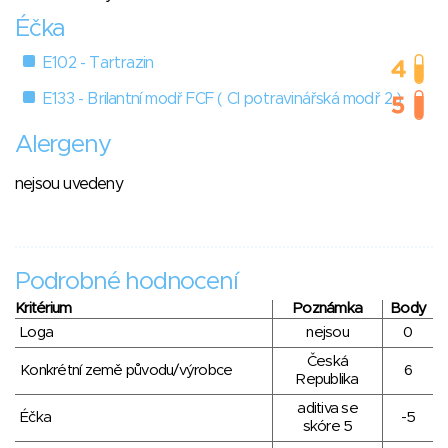
Éčka
E102 - Tartrazin
E133 - Brilantní modř FCF ( Cl potravinářská modř 2 )
Alergeny
nejsou uvedeny
Podrobné hodnocení
Kritérium
Poznámka
Body
Loga
nejsou
0
Česká
Konkrétní země původu/výrobce
6
Republika
aditiva se
Éčka
-5
skóre 5