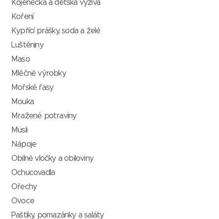
Kojenecká a dětská výživa
Koření
Kypřící prášky, soda a želé
Luštěniny
Maso
Mléčné výrobky
Mořské řasy
Mouka
Mražené potraviny
Müsli
Nápoje
Obilné vločky a obiloviny
Ochucovadla
Ořechy
Ovoce
Paštiky, pomazánky a saláty