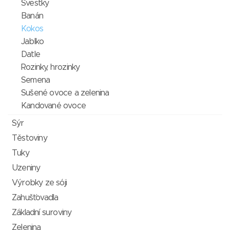
Švestky
Banán
Kokos
Jablko
Datle
Rozinky, hrozinky
Semena
Sušené ovoce a zelenina
Kandované ovoce
Sýr
Těstoviny
Tuky
Uzeniny
Výrobky ze sóji
Zahušťovadla
Základní suroviny
Zelenina