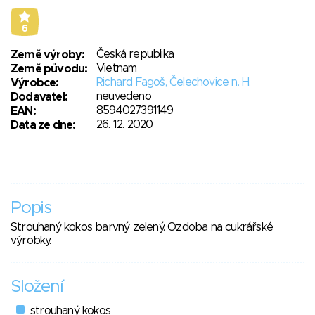
6
Česká republika
Země výroby:
Vietnam
Země původu:
Richard Fagoš, Čelechovice n. H.
Výrobce:
neuvedeno
Dodavatel:
8594027391149
EAN:
26. 12. 2020
Data ze dne:
Popis
Strouhaný kokos barvný zelený. Ozdoba na cukrářské
výrobky.
Složení
strouhaný kokos