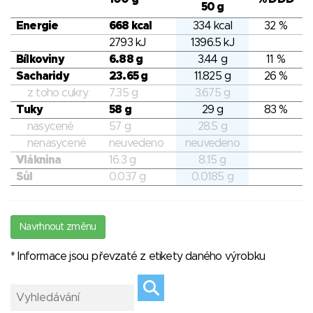
50 g
Energie
668 kcal
334 kcal
32 %
2793 kJ
1396.5 kJ
Bílkoviny
6.88 g
3.44 g
11 %
Sacharidy
23.65 g
11.825 g
26 %
z toho cukry
7.35 g
3.675 g
Tuky
58 g
29 g
83 %
nasycené
57 g
28.5 g
nenasycené
neuvedeno
neuvedeno
Vláknina
16.3 g
8.15 g
Sůl
0.037 g
0.0185 g
Navrhnout změnu
* Informace jsou převzaté z etikety daného výrobku