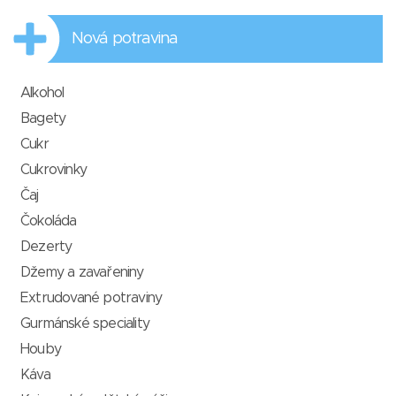
Nová potravina
Alkohol
Bagety
Cukr
Cukrovinky
Čaj
Čokoláda
Dezerty
Džemy a zavařeniny
Extrudované potraviny
Gurmánské speciality
Houby
Káva