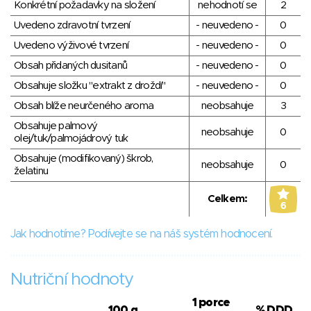
Konkrétní požadavky na složení
nehodnotí se
2
Uvedeno zdravotní tvrzení
- neuvedeno -
0
Uvedeno výživové tvrzení
- neuvedeno -
0
Obsah přidaných dusitanů
- neuvedeno -
0
Obsahuje složku "extrakt z droždí"
- neuvedeno -
0
Obsah blíže neurčeného aroma
neobsahuje
3
Obsahuje palmový
neobsahuje
0
olej/tuk/palmojádrový tuk
Obsahuje (modifikovaný) škrob,
neobsahuje
0
želatinu
Celkem:
6
Jak hodnotíme? Podívejte se na náš systém hodnocení.
Nutriční hodnoty
1 porce
100 g
% DDD