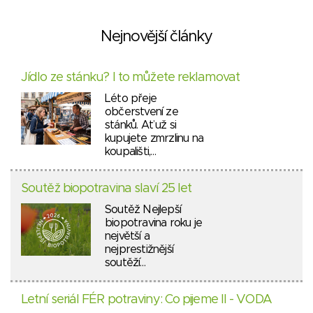
Nejnovější články
Jídlo ze stánku? I to můžete reklamovat
Léto přeje
občerstvení ze
stánků. Ať už si
kupujete zmrzlinu na
koupališti,…
Soutěž biopotravina slaví 25 let
Soutěž Nejlepší
biopotravina roku je
největší a
nejprestižnější
soutěží…
Letní seriál FÉR potraviny: Co pijeme II - VODA