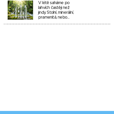
V létě saháme po
lahvích častěji než
jindy. Stolní, minerální,
pramenitá, nebo…