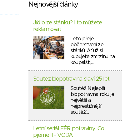
Nejnovější články
Jídlo ze stánku? I to můžete
reklamovat
Léto přeje
občerstvení ze
stánků. Ať už si
kupujete zmrzlinu na
koupališti,…
Soutěž biopotravina slaví 25 let
Soutěž Nejlepší
biopotravina roku je
největší a
nejprestižnější
soutěží…
Letní seriál FÉR potraviny: Co
pijeme II - VODA