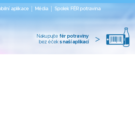
bilní aplikace
Média
Spolek FÉR potravina
Nakupujte
fér potraviny
>
bez éček
s naší aplikací