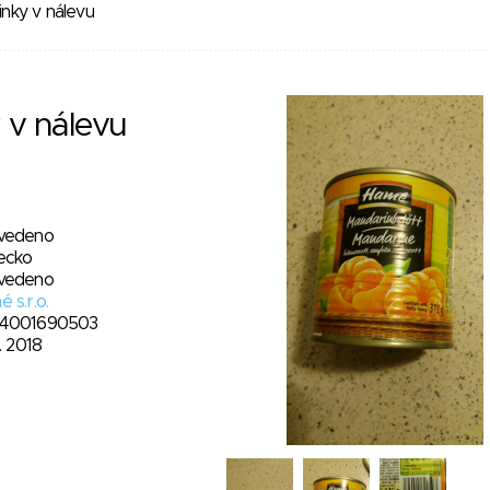
nky v nálevu
 v nálevu
vedeno
ecko
vedeno
 s.r.o.
4001690503
1. 2018