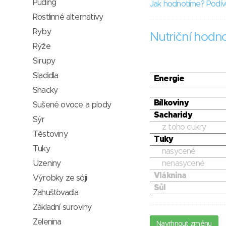
Puding
Jak hodnotíme? Podív
Rostlinné alternativy
Ryby
Nutriční hodn
Rýže
Sirupy
Sladidla
Energie
Snacky
Bílkoviny
Sušené ovoce a plody
Sacharidy
Sýr
z toho cukry
Těstoviny
Tuky
Tuky
nasycené
Uzeniny
nenasycené
Vláknina
Výrobky ze sóji
Sůl
Zahušťovadla
Základní suroviny
Zelenina
Navrhnout změnu