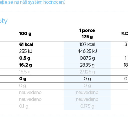
ejte se na náš systém hodnocení.
oty
1 porce
100 g
% 
175 g
61 kcal
107 kcal
3
255 kJ
446.25 kJ
0.5 g
0.875 g
1
16.2 g
28.35 g
18
15.5 g
27.125 g
0 g
0 g
0
0 g
0 g
neuvedeno
neuvedeno
neuvedeno
neuvedeno
0.1 g
0.175 g