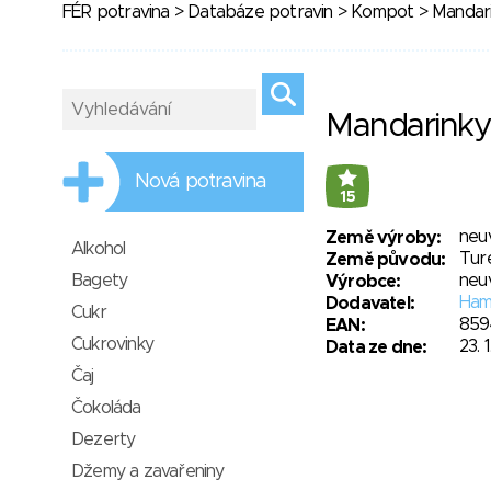
FÉR potravina
>
Databáze potravin
>
Kompot
> Mandari
Mandarinky
Nová potravina
15
neu
Země výroby:
Alkohol
Tur
Země původu:
Bagety
neu
Výrobce:
Hamé
Dodavatel:
Cukr
859
EAN:
Cukrovinky
23. 
Data ze dne:
Čaj
Čokoláda
Dezerty
Džemy a zavařeniny