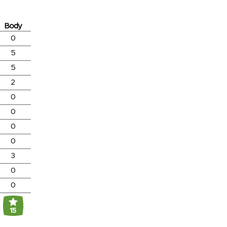
Body
0
5
5
2
0
0
0
0
3
0
0
15