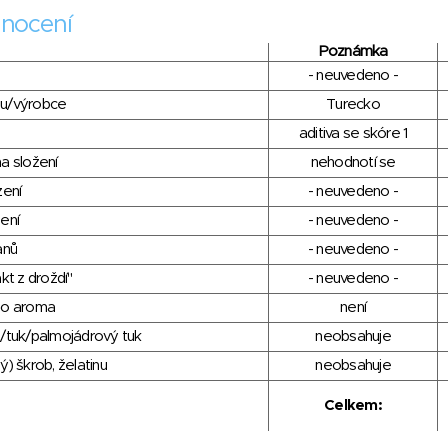
nocení
Poznámka
- neuvedeno -
du/výrobce
Turecko
aditiva se skóre 1
a složení
nehodnotí se
zení
- neuvedeno -
ení
- neuvedeno -
anů
- neuvedeno -
kt z droždí"
- neuvedeno -
ho aroma
není
/tuk/palmojádrový tuk
neobsahuje
) škrob, želatinu
neobsahuje
Celkem: