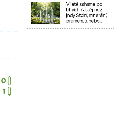
V létě saháme po
lahvích častěji než
jindy. Stolní, minerální,
pramenitá, nebo…