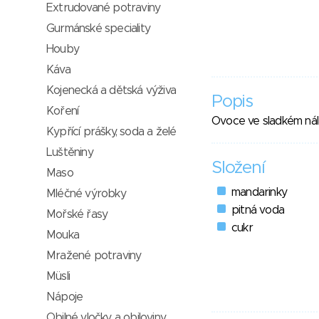
Extrudované potraviny
Gurmánské speciality
Houby
Káva
Kojenecká a dětská výživa
Popis
Koření
Ovoce ve sladkém ná
Kypřící prášky, soda a želé
Luštěniny
Složení
Maso
mandarinky
Mléčné výrobky
pitná voda
Mořské řasy
cukr
Mouka
Mražené potraviny
Müsli
Nápoje
Obilné vločky a obiloviny