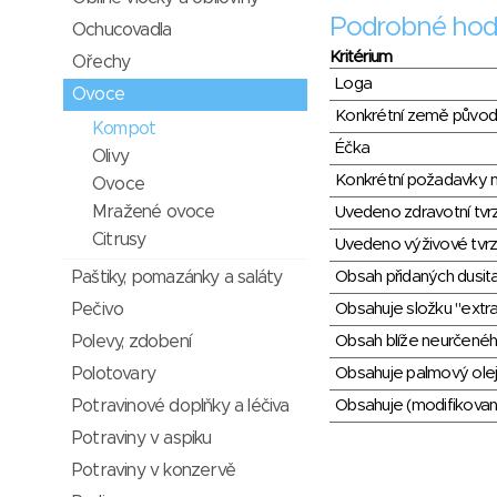
Podrobné hod
Ochucovadla
Kritérium
Ořechy
Loga
Ovoce
Konkrétní země půvo
Kompot
Éčka
Olivy
Konkrétní požadavky n
Ovoce
Mražené ovoce
Uvedeno zdravotní tvr
Citrusy
Uvedeno výživové tvrz
Paštiky, pomazánky a saláty
Obsah přidaných dusit
Pečivo
Obsahuje složku "extra
Polevy, zdobení
Obsah blíže neurčené
Polotovary
Obsahuje palmový olej
Potravinové doplňky a léčiva
Obsahuje (modifikovaný
Potraviny v aspiku
Potraviny v konzervě