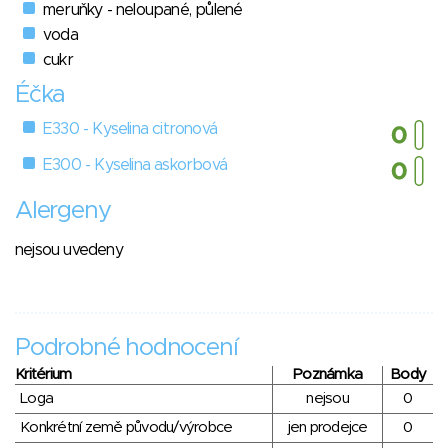
meruňky - neloupané, půlené
voda
cukr
Éčka
E330 - Kyselina citronová
E300 - Kyselina askorbová
Alergeny
nejsou uvedeny
Podrobné hodnocení
Kritérium
Poznámka
Body
Loga
nejsou
0
Konkrétní země původu/výrobce
jen prodejce
0