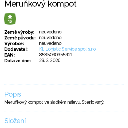
Meruňkový kompot
15
neuvedeno
Země výroby:
neuvedeno
Země původu:
neuvedeno
Výrobce:
KL Logistic Service spol. s.r.o.
Dodavatel:
8585030355921
EAN:
28. 2. 2026
Data ze dne:
Popis
Meruňkový kompot ve sladkém nálevu. Sterilovaný.
Složení