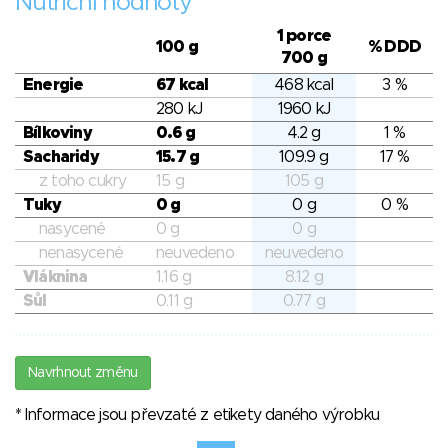
Nutriční hodnoty
1 porce
100 g
% DDD
700 g
Energie
67 kcal
468 kcal
3 %
280 kJ
1960 kJ
Bílkoviny
0.6 g
4.2 g
1 %
Sacharidy
15.7 g
109.9 g
17 %
z toho cukry
15 g
105 g
Tuky
0 g
0 g
0 %
nasycené
0 g
0 g
nenasycené
neuvedeno
neuvedeno
Vláknina
1.16 g
8.12 g
Sůl
0.11 g
0.77 g
Navrhnout změnu
* Informace jsou převzaté z etikety daného výrobku