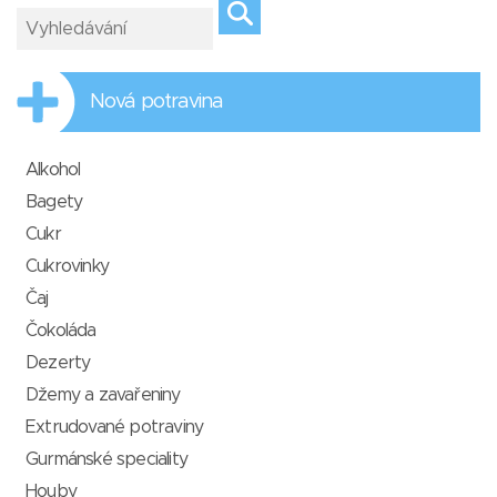
Nová potravina
Alkohol
Bagety
Cukr
Cukrovinky
Čaj
Čokoláda
Dezerty
Džemy a zavařeniny
Extrudované potraviny
Gurmánské speciality
Houby