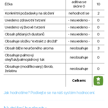
aditiva se
Éčka
10
skóre 0
Konkrétní požadavky na složení
nehodnotí se
2
Uvedeno zdravotní tvrzení
- neuvedeno -
0
Uvedeno výživové tvrzení
- neuvedeno -
0
Obsah přidaných dusitanů
- neuvedeno -
0
Obsahuje složku "extrakt z droždí"
- neuvedeno -
0
Obsah blíže neurčeného aroma
neobsahuje
3
Obsahuje palmový
neobsahuje
0
olej/tuk/palmojádrový tuk
Obsahuje (modifikovaný) škrob,
neobsahuje
0
želatinu
Celkem:
15
Jak hodnotíme? Podívejte se na náš systém hodnocení.