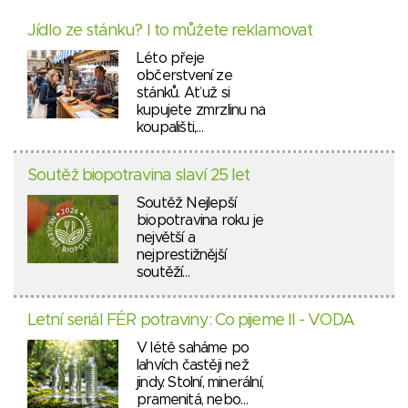
Jídlo ze stánku? I to můžete reklamovat
Léto přeje
občerstvení ze
stánků. Ať už si
kupujete zmrzlinu na
koupališti,…
Soutěž biopotravina slaví 25 let
Soutěž Nejlepší
biopotravina roku je
největší a
nejprestižnější
soutěží…
Letní seriál FÉR potraviny: Co pijeme II - VODA
V létě saháme po
lahvích častěji než
jindy. Stolní, minerální,
pramenitá, nebo…