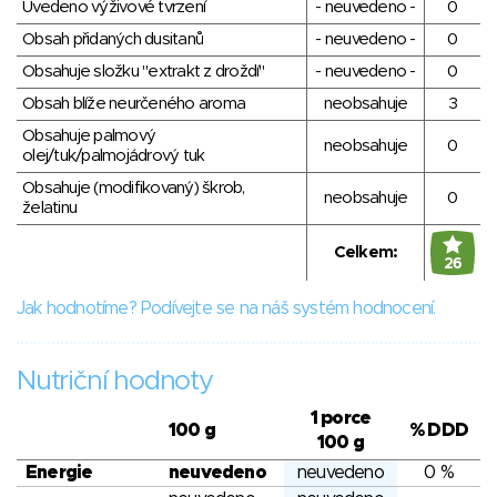
Uvedeno výživové tvrzení
- neuvedeno -
0
Obsah přidaných dusitanů
- neuvedeno -
0
Obsahuje složku "extrakt z droždí"
- neuvedeno -
0
Obsah blíže neurčeného aroma
neobsahuje
3
Obsahuje palmový
neobsahuje
0
olej/tuk/palmojádrový tuk
Obsahuje (modifikovaný) škrob,
neobsahuje
0
želatinu
Celkem:
26
Jak hodnotíme? Podívejte se na náš systém hodnocení.
Nutriční hodnoty
1 porce
100 g
% DDD
100 g
Energie
neuvedeno
neuvedeno
0 %