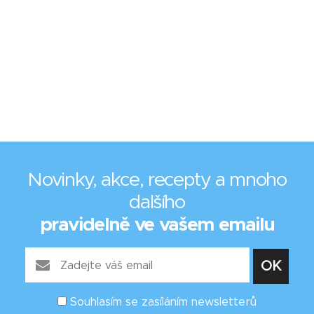
Novinky, akce, recepty a mnoho
dalšího
pravidelně ve vašem emailu
Souhlasím se zasíláním newsletterů