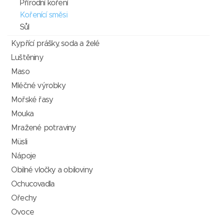
Přírodní koření
Kořenící směsi
Sůl
Kypřící prášky, soda a želé
Luštěniny
Maso
Mléčné výrobky
Mořské řasy
Mouka
Mražené potraviny
Müsli
Nápoje
Obilné vločky a obiloviny
Ochucovadla
Ořechy
Ovoce