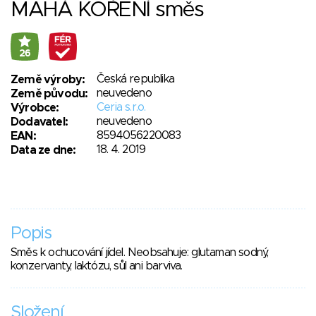
MAHÁ KOŘENÍ směs
26
Česká republika
Země výroby:
neuvedeno
Země původu:
Ceria s.r.o.
Výrobce:
neuvedeno
Dodavatel:
8594056220083
EAN:
18. 4. 2019
Data ze dne:
Popis
Směs k ochucování jídel. Neobsahuje: glutaman sodný,
konzervanty, laktózu, sůl ani barviva.
Složení