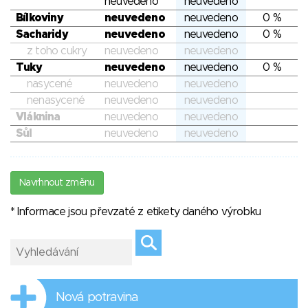
neuvedeno
neuvedeno
Bílkoviny
neuvedeno
neuvedeno
0 %
Sacharidy
neuvedeno
neuvedeno
0 %
z toho cukry
neuvedeno
neuvedeno
Tuky
neuvedeno
neuvedeno
0 %
nasycené
neuvedeno
neuvedeno
nenasycené
neuvedeno
neuvedeno
Vláknina
neuvedeno
neuvedeno
Sůl
neuvedeno
neuvedeno
Navrhnout změnu
* Informace jsou převzaté z etikety daného výrobku
Nová potravina