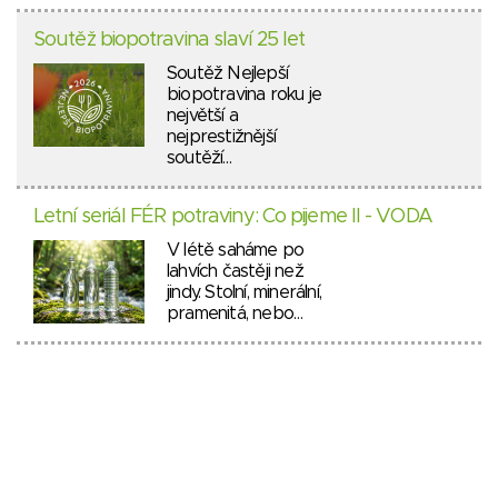
Soutěž biopotravina slaví 25 let
Soutěž Nejlepší
biopotravina roku je
největší a
nejprestižnější
soutěží…
Letní seriál FÉR potraviny: Co pijeme II - VODA
V létě saháme po
lahvích častěji než
jindy. Stolní, minerální,
pramenitá, nebo…