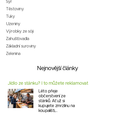
Sýr
Těstoviny
Tuky
Uzeniny
Výrobky ze sóji
Zahušťovadla
Základní suroviny
Zelenina
Nejnovější články
Jídlo ze stánku? I to můžete reklamovat
Léto přeje
občerstvení ze
stánků. Ať už si
kupujete zmrzlinu na
koupališti,…