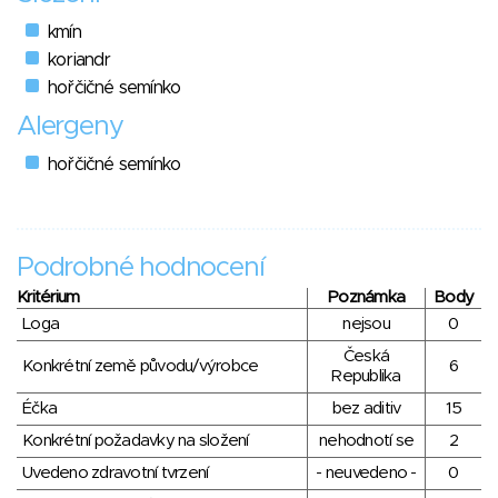
kmín
koriandr
hořčičné semínko
Alergeny
hořčičné semínko
Podrobné hodnocení
Kritérium
Poznámka
Body
Loga
nejsou
0
Česká
Konkrétní země původu/výrobce
6
Republika
Éčka
bez aditiv
15
Konkrétní požadavky na složení
nehodnotí se
2
Uvedeno zdravotní tvrzení
- neuvedeno -
0