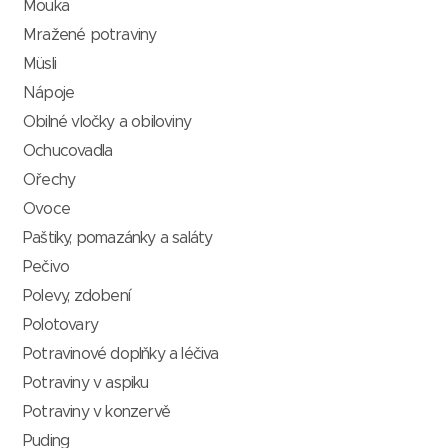
Mouka
Mražené potraviny
Müsli
Nápoje
Obilné vločky a obiloviny
Ochucovadla
Ořechy
Ovoce
Paštiky, pomazánky a saláty
Pečivo
Polevy, zdobení
Polotovary
Potravinové doplňky a léčiva
Potraviny v aspiku
Potraviny v konzervě
Puding