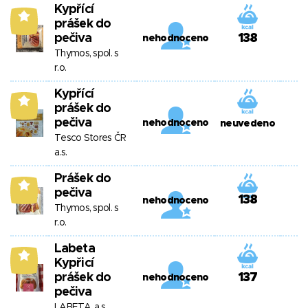
Kypřící
9
prášek do
pečiva
138
nehodnoceno
Thymos, spol. s
r.o.
Kypřící
9
prášek do
pečiva
nehodnoceno
neuvedeno
Tesco Stores ČR
a.s.
Prášek do
9
pečiva
138
nehodnoceno
Thymos, spol. s
r.o.
Labeta
8
Kypřicí
prášek do
137
nehodnoceno
pečiva
LABETA, a.s.