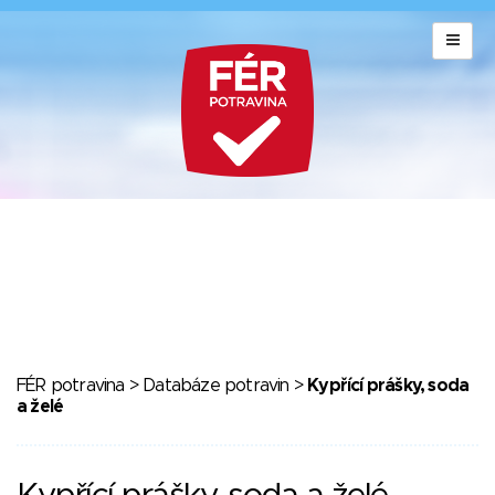
FÉR potravina
>
Databáze potravin
>
Kypřící prášky, soda
a želé