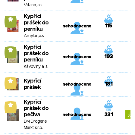
Vitana, a.s.
Kypřicí
10
prášek do
115
nehodnoceno
perníku
Amylon,a.s.
Kypřicí
10
prášek do
193
nehodnoceno
perníku
Kávoviny a. s.
Kypřící
9
181
nehodnoceno
prášek
Kypřící
9
prášek do
pečiva
231
nehodnoceno
DM Drogerie
Markt s.r.o.