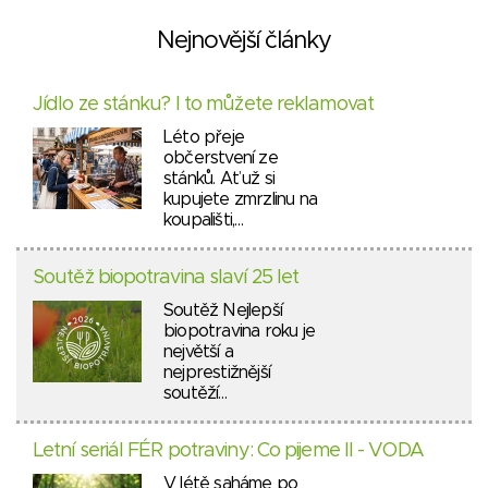
Nejnovější články
Jídlo ze stánku? I to můžete reklamovat
Léto přeje
občerstvení ze
stánků. Ať už si
kupujete zmrzlinu na
koupališti,…
Soutěž biopotravina slaví 25 let
Soutěž Nejlepší
biopotravina roku je
největší a
nejprestižnější
soutěží…
Letní seriál FÉR potraviny: Co pijeme II - VODA
V létě saháme po