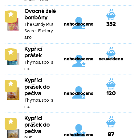
Ovocné želé
8
bonbóny
352
nehodnoceno
The Candy Plus
Sweet Factory
s.r.o.
Kypřicí
7
prášek
nehodnoceno
neuvedeno
Thymos, spol. s
r.o.
Kypřící
7
prášek do
pečiva
120
nehodnoceno
Thymos, spol. s
r.o.
Kypřící
7
prášek do
pečiva
87
nehodnoceno