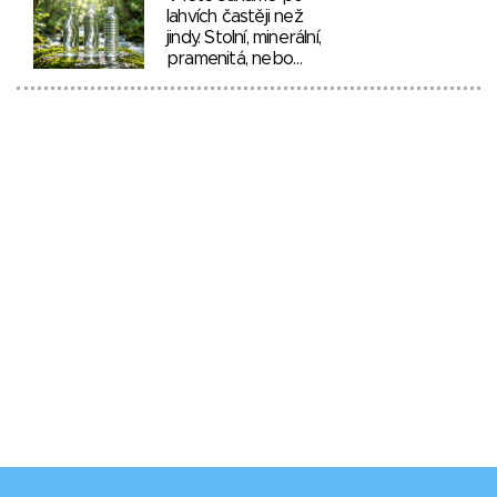
lahvích častěji než
jindy. Stolní, minerální,
pramenitá, nebo…