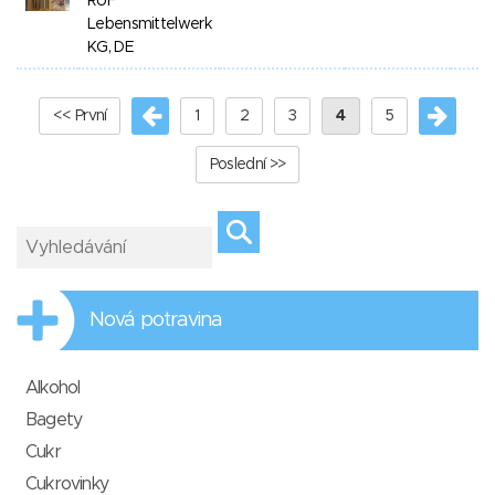
RUF
Lebensmittelwerk
KG, DE
<< První
1
2
3
4
5
Poslední >>
Nová potravina
Alkohol
Bagety
Cukr
Cukrovinky