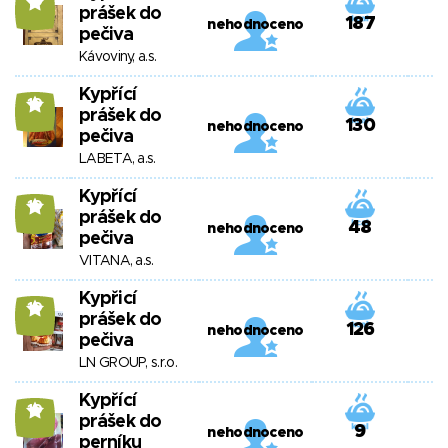
10
prášek do
187
nehodnoceno
pečiva
Kávoviny, a.s.
Kypřící
10
prášek do
130
nehodnoceno
pečiva
LABETA, a.s.
Kypřící
10
prášek do
48
nehodnoceno
pečiva
VITANA, a.s.
Kypřicí
10
prášek do
126
nehodnoceno
pečiva
LN GROUP, s.r.o.
Kypřící
10
prášek do
9
nehodnoceno
perníku