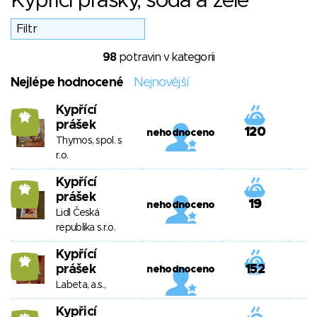
Kypřící prášky, soda a želé
98
potravin v kategorii
Nejlépe hodnocené
Nejnovější
Kypřící
10
prášek
120
nehodnoceno
Thymos, spol. s
r.o.
Kypřící
10
prášek
19
nehodnoceno
Lidl Česká
republika s.r.o.
Kypřící
10
prášek
152
nehodnoceno
Labeta, a.s.,
Kypřicí