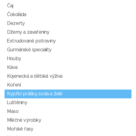
Čaj
Čokoláda
Dezerty
Džemy a zavařeniny
Extrudované potraviny
Gurmánské speciality
Houby
Káva
Kojenecká a dětská výživa
Koření
Kypřící prášky, soda a želé
Luštěniny
Maso
Mléčné výrobky
Mořské řasy