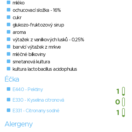
mléko
ochucovací složka - 16%
cukr
glukozo-fruktozový sirup
aroma
výtažek z vanilkových lusků - 0,25%
barvící výtažek z mrkve
mléčné bílkoviny
smetanová kultura
kultura lactobacillus acidophulus
Éčka
E440 - Pektiny
E330 - Kyselina citronová
E331 - Citronany sodné
Alergeny