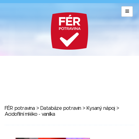
FÉR potravina
>
Databáze potravin
>
Kysaný nápoj
>
Acidofilní mléko - vanilka