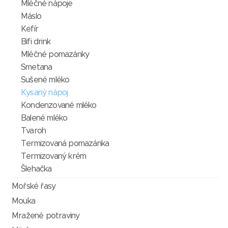
Mléčné nápoje
Máslo
Kefír
Bifi drink
Mléčné pomazánky
Smetana
Sušené mléko
Kysaný nápoj
Kondenzované mléko
Balené mléko
Tvaroh
Termizovaná pomazánka
Termizovaný krém
Šlehačka
Mořské řasy
Mouka
Mražené potraviny