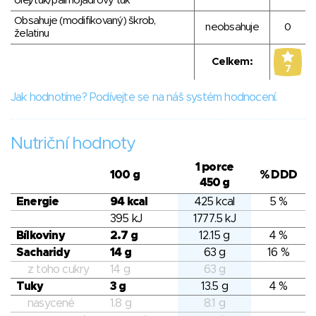
olej/tuk/palmojádrový tuk
Obsahuje (modifikovaný) škrob,
neobsahuje
0
želatinu
Celkem:
7
Jak hodnotíme? Podívejte se na náš systém hodnocení.
Nutriční hodnoty
1 porce
100 g
% DDD
450 g
Energie
94 kcal
425 kcal
5 %
395 kJ
1777.5 kJ
Bílkoviny
2.7 g
12.15 g
4 %
Sacharidy
14 g
63 g
16 %
z toho cukry
14 g
63 g
Tuky
3 g
13.5 g
4 %
nasycené
1.8 g
8.1 g