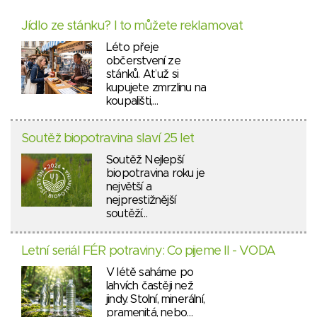
Jídlo ze stánku? I to můžete reklamovat
Léto přeje
občerstvení ze
stánků. Ať už si
kupujete zmrzlinu na
koupališti,…
Soutěž biopotravina slaví 25 let
Soutěž Nejlepší
biopotravina roku je
největší a
nejprestižnější
soutěží…
Letní seriál FÉR potraviny: Co pijeme II - VODA
V létě saháme po
lahvích častěji než
jindy. Stolní, minerální,
pramenitá, nebo…