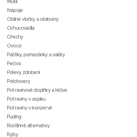
Müsli
Nápoje
Obilné vločky a obiloviny
Ochucovadla
Ořechy
Ovoce
Paštiky, pomazánky a saláty
Pečivo
Polevy, zdobení
Polotovary
Potravinové doplňky a léčiva
Potraviny v aspiku
Potraviny v konzervě
Puding
Rostlinné alternativy
Ryby