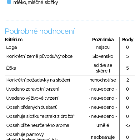
mléko, mléčné složky
Podrobné hodnocení
Kritérium
Poznámka
Body
Loga
nejsou
0
Konkrétní země původu/výrobce
Slovensko
5
aditiva se
Éčka
5
skóre 1
Konkrétní požadavky na složení
nehodnotí se
2
Uvedeno zdravotní tvrzení
- neuvedeno -
0
Uvedeno výživové tvrzení
- neuvedeno -
0
Obsah přidaných dusitanů
- neuvedeno -
0
Obsahuje složku "extrakt z droždí"
- neuvedeno -
0
Obsah blíže neurčeného aroma
umělé
-5
Obsahuje palmový
neobsahuje
0