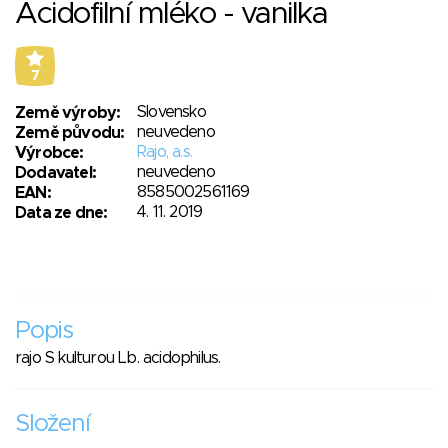
Acidofilní mléko - vanilka
7
Slovensko
Země výroby:
neuvedeno
Země původu:
Rajo, a.s.
Výrobce:
neuvedeno
Dodavatel:
8585002561169
EAN:
4. 11. 2019
Data ze dne:
Popis
rajo S kulturou Lb. acidophilus.
Složení