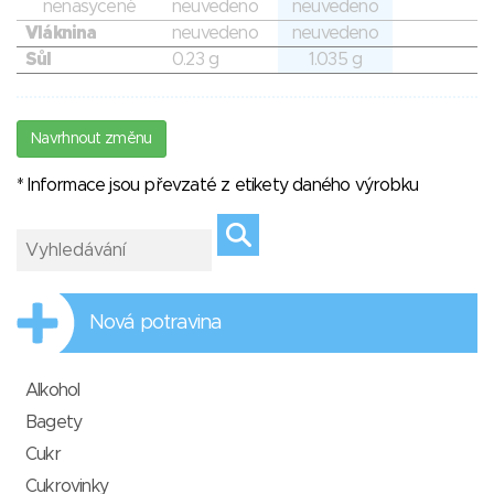
nenasycené
neuvedeno
neuvedeno
Vláknina
neuvedeno
neuvedeno
Sůl
0.23 g
1.035 g
Navrhnout změnu
* Informace jsou převzaté z etikety daného výrobku
Nová potravina
Alkohol
Bagety
Cukr
Cukrovinky