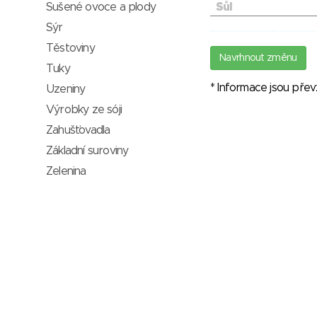
Sušené ovoce a plody
Sůl
Sýr
Těstoviny
Navrhnout změnu
Tuky
* Informace jsou pře
Uzeniny
Výrobky ze sóji
Zahušťovadla
Základní suroviny
Zelenina