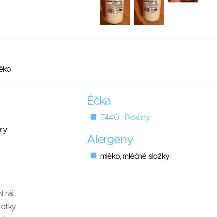
éko
Éčka
E440 - Pektiny
ry
Alergeny
mléko, mléčné složky
ntrát
rotky