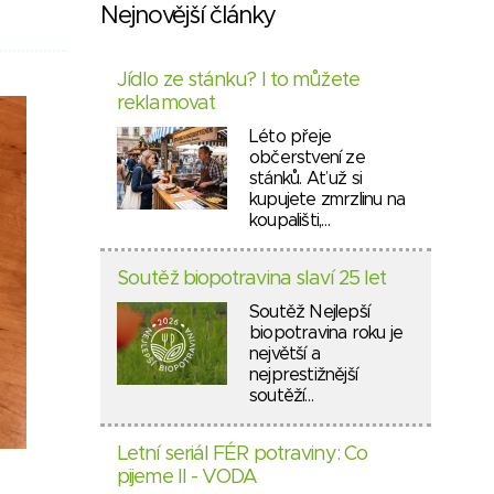
Nejnovější články
Jídlo ze stánku? I to můžete
reklamovat
Léto přeje
občerstvení ze
stánků. Ať už si
kupujete zmrzlinu na
koupališti,…
Soutěž biopotravina slaví 25 let
Soutěž Nejlepší
biopotravina roku je
největší a
nejprestižnější
soutěží…
Letní seriál FÉR potraviny: Co
pijeme II - VODA