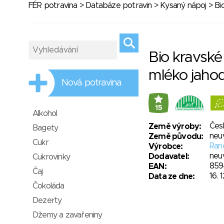
FÉR potravina
>
Databáze potravin
>
Kysaný nápoj
> Bi
Bio kravské
mléko jaho
Nová potravina
15
Alkohol
Čes
Země výroby:
Bagety
neu
Země původu:
Cukr
Ranč
Výrobce:
neu
Dodavatel:
Cukrovinky
859
EAN:
Čaj
16. 
Data ze dne:
Čokoláda
Dezerty
Džemy a zavařeniny