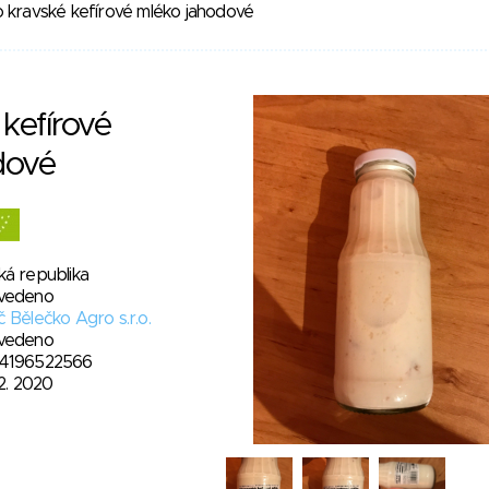
o kravské kefírové mléko jahodové
 kefírové
dové
ká republika
vedeno
 Bělečko Agro s.r.o.
vedeno
4196522566
12. 2020