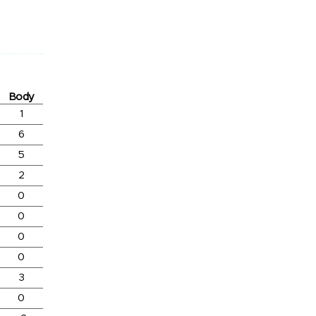
Body
1
6
5
2
0
0
0
0
3
0