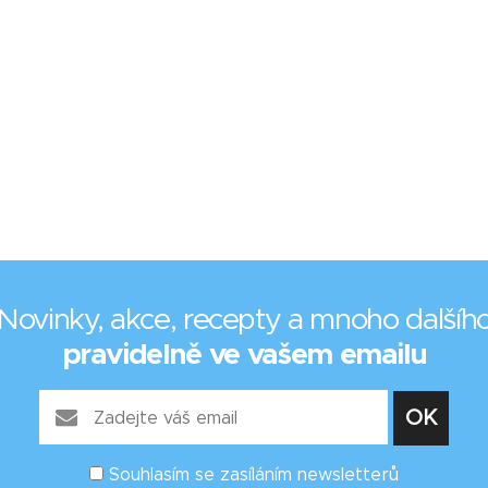
Novinky, akce, recepty a mnoho dalšíh
pravidelně ve vašem emailu
Souhlasím se zasíláním newsletterů