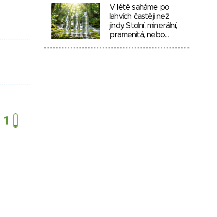
V létě saháme po
lahvích častěji než
jindy. Stolní, minerální,
pramenitá, nebo…