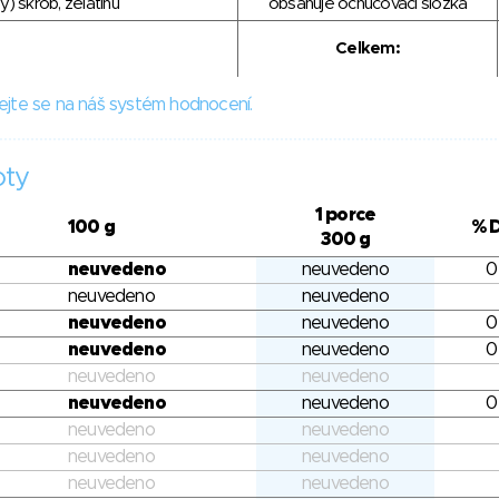
) škrob, želatinu
obsahuje ochucovací složka
Celkem:
ejte se na náš systém hodnocení.
oty
1 porce
100 g
% 
300 g
neuvedeno
neuvedeno
0
neuvedeno
neuvedeno
neuvedeno
neuvedeno
0
neuvedeno
neuvedeno
0
neuvedeno
neuvedeno
neuvedeno
neuvedeno
0
neuvedeno
neuvedeno
neuvedeno
neuvedeno
neuvedeno
neuvedeno