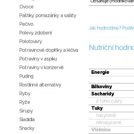
Obsahuje (modifikovaný
Ovoce
Paštiky, pomazánky a saláty
Pečivo
Jak hodnotíme? Podív
Polevy, zdobení
Polotovary
Nutriční hodn
Potravinové doplňky a léčiva
Potraviny v aspiku
Potraviny v konzervě
Energie
Puding
Rostlinné alternativy
Bílkoviny
Ryby
Sacharidy
z toho cukry
Rýže
Tuky
Sirupy
nasycené
Sladidla
nenasycené
Snacky
Vláknina