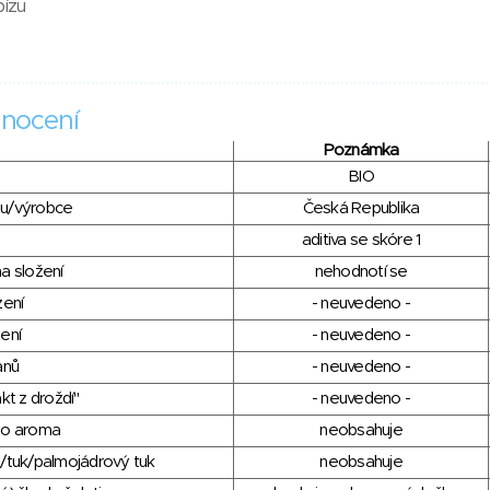
bízu
nocení
Poznámka
BIO
du/výrobce
Česká Republika
aditiva se skóre 1
a složení
nehodnotí se
zení
- neuvedeno -
ení
- neuvedeno -
anů
- neuvedeno -
kt z droždí"
- neuvedeno -
ho aroma
neobsahuje
/tuk/palmojádrový tuk
neobsahuje