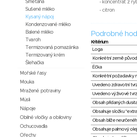
Smetana
- koncentrát z ry
Sušené mléko
- citron
Kysaný nápoj
Kondenzované mléko
Balené mléko
Podrobné hod
Tvaroh
Kritérium
Termizovaná pomazánka
Loga
Termizovaný krém
Konkrétní země půvo
Šlehačka
Éčka
Mořské řasy
Konkrétní požadavky n
Mouka
Uvedeno zdravotní tvr
Mražené potraviny
Uvedeno výživové tvrz
Müsli
Obsah přidaných dusit
Nápoje
Obsahuje složku "extra
Obilné vločky a obiloviny
Obsah blíže neurčené
Ochucovadla
Obsahuje palmový olej
Ořechy