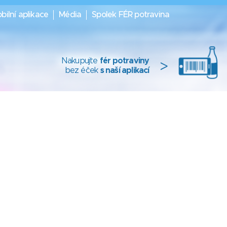
bilní aplikace
Média
Spolek FÉR potravina
Nakupujte
fér potraviny
>
bez éček
s naší aplikací