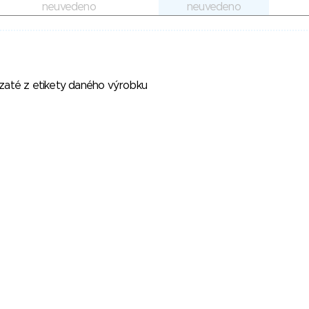
neuvedeno
neuvedeno
vzaté z etikety daného výrobku