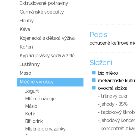
Extrudované potraviny
Gurmánské speciality
Houby
Káva
Popis
Kojenecká a dětská výživa
ochucené kefírové ml
Koření
Kypřící prášky, soda a želé
Složení
Luštěniny
Maso
bio mléko
mlékárenské kultu
Mléčné výrobky
ovocná složka
Jogurt
- třtinový cukr
Mléčné nápoje
- jahody - 35%
Máslo
- tapiokový škrob
Kefír
- jahodový konce
Bifi drink
- koncentrát z ka
Mléčné pomazánky