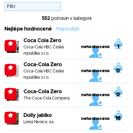
552
potravin v kategorii
Nejlépe hodnocené
Nejnovější
Coca Cola Zero
-2
1
nehodnoceno
Coca-Cola HBC Česká
republika, s.r.o.
Coca-Cola Zero
-2
0
nehodnoceno
Coca-Cola HBC Česká
republika, s.r.o.
Coca-Cola Zero
-2
0
nehodnoceno
The Coca-Cola Company
Dolly jablko
-2
16
nehodnoceno
Linea Nivnice, a.s.