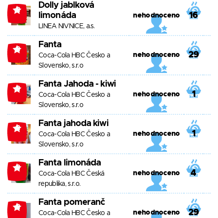
Dolly jablková
-2
limonáda
16
nehodnoceno
LINEA NIVNICE, a.s.
Fanta
-2
29
nehodnoceno
Coca-Cola HBC Česko a
Slovensko, s.r.o
Fanta Jahoda - kiwi
-2
1
nehodnoceno
Coca-Cola HBC Česko a
Slovensko, s.r.o
Fanta jahoda kiwi
-2
1
nehodnoceno
Coca-Cola HBC Česko a
Slovensko, s.r.o
Fanta limonáda
-2
4
nehodnoceno
Coca-Cola HBC Česká
republika, s.r.o.
Fanta pomeranč
-2
29
nehodnoceno
Coca-Cola HBC Česko a