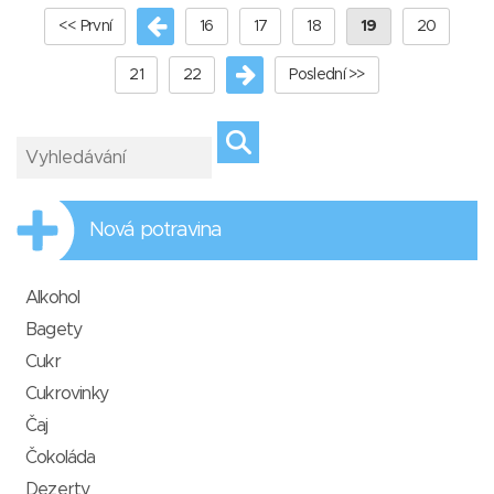
<< První
16
17
18
19
20
21
22
Poslední >>
Nová potravina
Alkohol
Bagety
Cukr
Cukrovinky
Čaj
Čokoláda
Dezerty