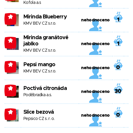
Kofola a.s
Mirinda Blueberry
-2
1
nehodnoceno
KMV BEV CZ s.r.o.
Mirinda granátové
-2
jablko
1
nehodnoceno
KMV BEV CZ s.r.o.
Pepsi mango
-2
0
nehodnoceno
KMV BEV CZ s.r.o.
Poctivá citronáda
-2
30
nehodnoceno
Poděbradka a.s.
Slice bezová
-2
0
nehodnoceno
Pepsico CZ s. r. o.