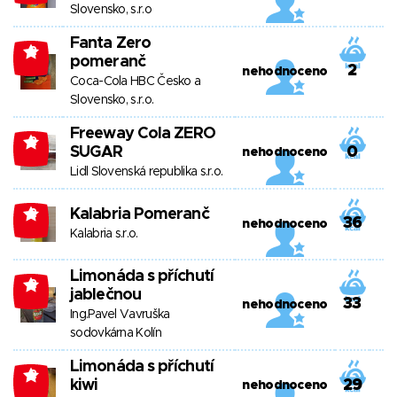
Slovensko, s.r.o
Fanta Zero
-2
pomeranč
2
nehodnoceno
Coca-Cola HBC Česko a
Slovensko, s.r.o.
Freeway Cola ZERO
-2
SUGAR
0
nehodnoceno
Lidl Slovenská republika s.r.o.
Kalabria Pomeranč
-2
36
nehodnoceno
Kalabria s.r.o.
Limonáda s příchutí
-2
jablečnou
33
nehodnoceno
Ing.Pavel Vavruška
sodovkárna Kolín
Limonáda s příchutí
-2
kiwi
29
nehodnoceno