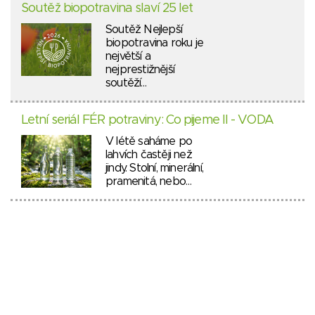
Soutěž biopotravina slaví 25 let
Soutěž Nejlepší
biopotravina roku je
největší a
nejprestižnější
soutěží…
Letní seriál FÉR potraviny: Co pijeme II - VODA
V létě saháme po
lahvích častěji než
jindy. Stolní, minerální,
pramenitá, nebo…