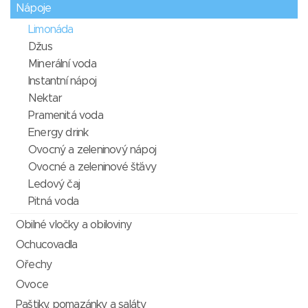
Nápoje
Limonáda
Džus
Minerální voda
Instantní nápoj
Nektar
Pramenitá voda
Energy drink
Ovocný a zeleninový nápoj
Ovocné a zeleninové šťávy
Ledový čaj
Pitná voda
Obilné vločky a obiloviny
Ochucovadla
Ořechy
Ovoce
Paštiky, pomazánky a saláty