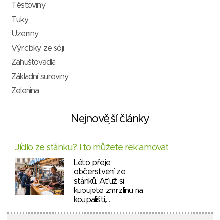
Těstoviny
Tuky
Uzeniny
Výrobky ze sóji
Zahušťovadla
Základní suroviny
Zelenina
Nejnovější články
Jídlo ze stánku? I to můžete reklamovat
Léto přeje
občerstvení ze
stánků. Ať už si
kupujete zmrzlinu na
koupališti,…