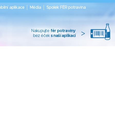
bilní aplikace
Média
Spolek FÉR potravina
Nakupujte
fér potraviny
>
bez éček
s naší aplikací