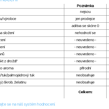
Poznámka
nejsou
du/výrobce
jen prodejce
aditiva se skóre 0
a složení
nehodnotí se
zení
- neuvedeno -
ení
- neuvedeno -
anů
- neuvedeno -
kt z droždí"
- neuvedeno -
ho aroma
přírodní
/tuk/palmojádrový tuk
neobsahuje
) škrob, želatinu
neobsahuje
Celkem:
ejte se na náš systém hodnocení.