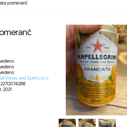
iata pomeranč
pomeranč
vedeno
vedeno
vedeno
al Wines and Spirits s.r.o.
2270074288
10. 2021