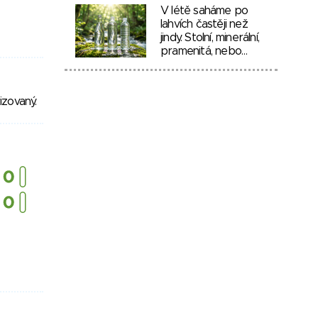
V létě saháme po
lahvích častěji než
jindy. Stolní, minerální,
pramenitá, nebo…
zovaný.