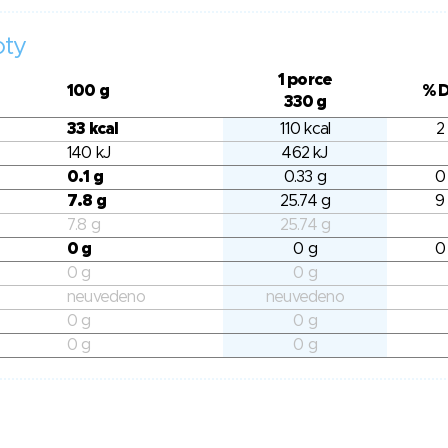
oty
1 porce
100 g
% 
330 g
33 kcal
110 kcal
2
140 kJ
462 kJ
0.1 g
0.33 g
0
7.8 g
25.74 g
9
7.8 g
25.74 g
0 g
0 g
0
0 g
0 g
neuvedeno
neuvedeno
0 g
0 g
0 g
0 g