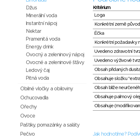
Limonáda
Džus
Kritérium
Loga
Minerální voda
Instantní nápoj
Konkrétní země půvo
Nektar
Éčka
Pramenitá voda
Konkrétní požadavky n
Energy drink
Uvedeno zdravotní tvr
Ovocný a zeleninový nápoj
Uvedeno výživové tvrz
Ovocné a zeleninové šťávy
Obsah přidaných dusit
Ledový čaj
Pitná voda
Obsahuje složku "extra
Obsah blíže neurčené
Obilné vločky a obiloviny
Obsahuje palmový olej
Ochucovadla
Obsahuje (modifikovaný
Ořechy
Ovoce
Paštiky, pomazánky a saláty
Pečivo
Jak hodnotíme? Podív