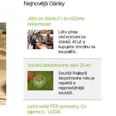
Nejnovější články
Jídlo ze stánku? I to můžete
reklamovat
Léto přeje
občerstvení ze
stánků. Ať už si
kupujete zmrzlinu na
koupališti,…
Soutěž biopotravina slaví 25 let
Soutěž Nejlepší
biopotravina roku je
největší a
nejprestižnější
soutěží…
Letní seriál FÉR potraviny: Co
pijeme II - VODA