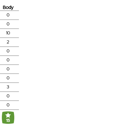
Body
0
0
10
2
0
0
0
0
3
0
0
15