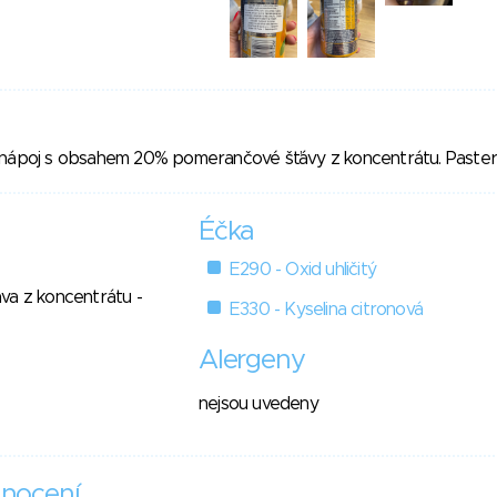
 nápoj s obsahem 20% pomerančové šťávy z koncentrátu. Pasteri
Éčka
E290 - Oxid uhličitý
va z koncentrátu -
E330 - Kyselina citronová
Alergeny
nejsou uvedeny
nocení