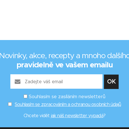
Novinky, akce, recepty a mnoho dalšíh
pravidelně ve vašem emailu
Souhlasím se zasíláním newsletterů
Souhlasím se zpracováním a ochranou osobních údajů
Chcete vidět
jak náš newsletter vypadá
?