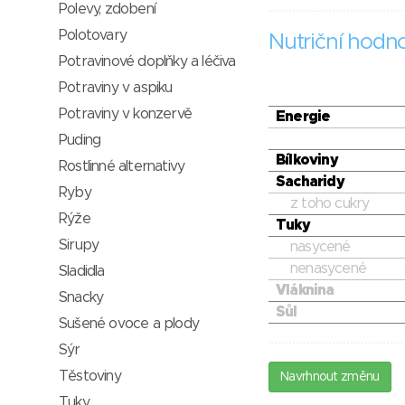
Polevy, zdobení
Polotovary
Nutriční hodn
Potravinové doplňky a léčiva
Potraviny v aspiku
Potraviny v konzervě
Energie
Puding
Bílkoviny
Rostlinné alternativy
Sacharidy
Ryby
z toho cukry
Rýže
Tuky
Sirupy
nasycené
nenasycené
Sladidla
Vláknina
Snacky
Sůl
Sušené ovoce a plody
Sýr
Těstoviny
Navrhnout změnu
Tuky