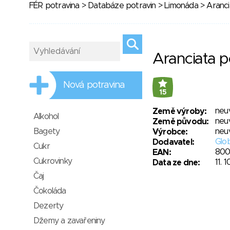
FÉR potravina
>
Databáze potravin
>
Limonáda
> Aranc
Aranciata 
Nová potravina
15
neu
Země výroby:
Alkohol
neu
Země původu:
Bagety
neu
Výrobce:
Glob
Dodavatel:
Cukr
800
EAN:
Cukrovinky
11. 
Data ze dne:
Čaj
Čokoláda
Dezerty
Džemy a zavařeniny