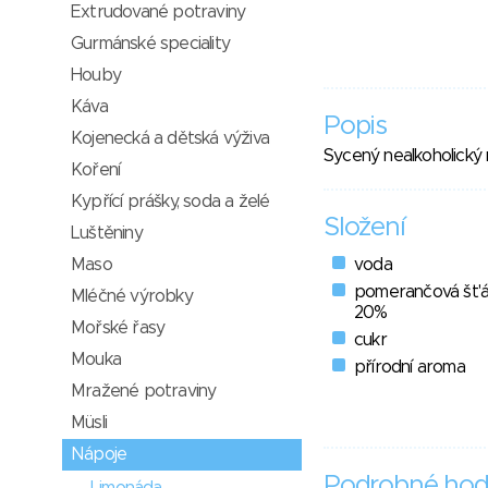
Extrudované potraviny
Gurmánské speciality
Houby
Káva
Popis
Kojenecká a dětská výživa
Sycený nealkoholický
Koření
Kypřící prášky, soda a želé
Složení
Luštěniny
Maso
voda
pomerančová št'á
Mléčné výrobky
20%
Mořské řasy
cukr
Mouka
přírodní aroma
Mražené potraviny
Müsli
Nápoje
Podrobné hod