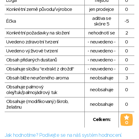
Loga
nejsou
0
Konkrétní země původu/výrobce
jen prodejce
0
aditiva se
Éčka
-5
skóre 5
Konkrétní požadavky na složení
nehodnotí se
2
Uvedeno zdravotní tvrzení
- neuvedeno -
0
Uvedeno výživové tvrzení
- neuvedeno -
0
Obsah přidaných dusitanů
- neuvedeno -
0
Obsahuje složku "extrakt z droždí"
- neuvedeno -
0
Obsah blíže neurčeného aroma
neobsahuje
3
Obsahuje palmový
neobsahuje
0
olej/tuk/palmojádrový tuk
Obsahuje (modifikovaný) škrob,
neobsahuje
0
želatinu
Celkem:
0
Jak hodnotíme? Podívejte se na náš systém hodnocení.