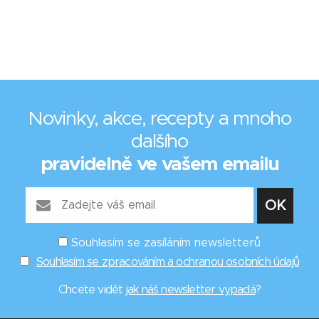
Novinky, akce, recepty a mnoho
dalšího
pravidelně ve vašem emailu
Souhlasím se zasíláním newsletterů
Souhlasím se zpracováním a ochranou osobních údajů
Chcete vidět
jak náš newsletter vypadá
?