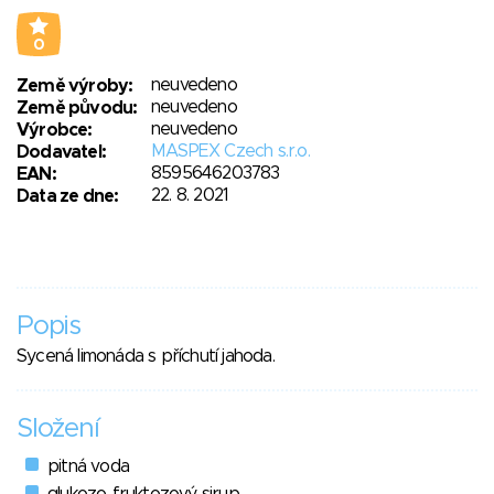
0
neuvedeno
Země výroby:
neuvedeno
Země původu:
neuvedeno
Výrobce:
MASPEX Czech s.r.o.
Dodavatel:
8595646203783
EAN:
22. 8. 2021
Data ze dne:
Popis
Sycená limonáda s příchutí jahoda.
Složení
pitná voda
glukozo-fruktozový sirup