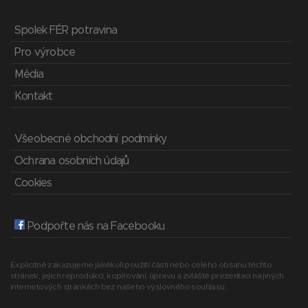
Spolek FÉR potravina
Pro výrobce
Média
Kontakt
Všeobecné obchodní podmínky
Ochrana osobních údajů
Cookies
Podpořte nás na Facebooku
Explicitně zakazujeme jakékoli použití části nebo celého obsahu těchto
stránek, jejich reprodukci, kopírování, úpravu a zvláště prezentaci na jiných
internetových stránkách bez našeho výslovného souhlasu.