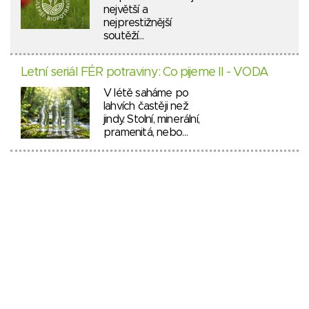
největší a
nejprestižnější
soutěží…
Letní seriál FÉR potraviny: Co pijeme II - VODA
V létě saháme po
lahvích častěji než
jindy. Stolní, minerální,
pramenitá, nebo…