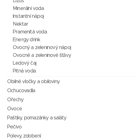
Džus
Minerální voda
Instantní nápoj
Nektar
Pramenitá voda
Energy drink
Ovocný a zeleninový nápoj
Ovocné a zeleninové šťávy
Ledový čaj
Pitná voda
Obilné vločky a obiloviny
Ochucovadla
Ořechy
Ovoce
Paštiky, pomazánky a saláty
Pečivo
Polevy, zdobení