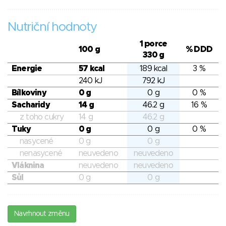
Nutriční hodnoty
1 porce
100 g
% DDD
330 g
Energie
57 kcal
189 kcal
3 %
240 kJ
792 kJ
Bílkoviny
0 g
0 g
0 %
Sacharidy
14 g
46.2 g
16 %
z toho cukry
14 g
46.2 g
Tuky
0 g
0 g
0 %
nasycené
0 g
0 g
nenasycené
neuvedeno
neuvedeno
Vláknina
neuvedeno
neuvedeno
Sůl
0 g
0 g
Navrhnout změnu