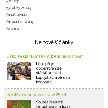
Uzeniny
Výrobky ze sóji
Zahušťovadla
Základní suroviny
Zelenina
Nejnovější články
Jídlo ze stánku? I to můžete reklamovat
Léto přeje
občerstvení ze
stánků. Ať už si
kupujete zmrzlinu na
koupališti,…
Soutěž biopotravina slaví 25 let
Soutěž Nejlepší
biopotravina roku je