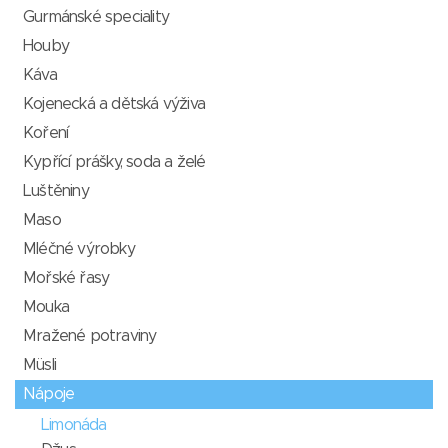
Gurmánské speciality
Houby
Káva
Kojenecká a dětská výživa
Koření
Kypřící prášky, soda a želé
Luštěniny
Maso
Mléčné výrobky
Mořské řasy
Mouka
Mražené potraviny
Müsli
Nápoje
Limonáda