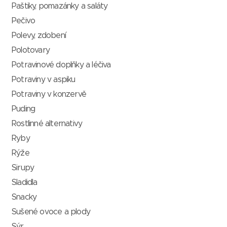
Paštiky, pomazánky a saláty
Pečivo
Polevy, zdobení
Polotovary
Potravinové doplňky a léčiva
Potraviny v aspiku
Potraviny v konzervě
Puding
Rostlinné alternativy
Ryby
Rýže
Sirupy
Sladidla
Snacky
Sušené ovoce a plody
Sýr