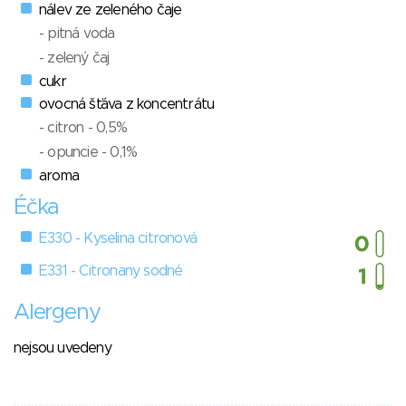
nálev ze zeleného čaje
- pitná voda
- zelený čaj
cukr
ovocná šťáva z koncentrátu
- citron - 0,5%
- opuncie - 0,1%
aroma
Éčka
E330 - Kyselina citronová
E331 - Citronany sodné
Alergeny
nejsou uvedeny