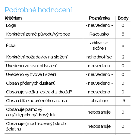
Podrobné hodnocení
Kritérium
Poznámka
Body
Loga
- neuvedeno -
0
Konkrétní země původu/výrobce
Rakousko
5
aditiva se
Éčka
5
skóre 1
Konkrétní požadavky na složení
nehodnotí se
2
Uvedeno zdravotní tvrzení
- neuvedeno -
0
Uvedeno výživové tvrzení
- neuvedeno -
0
Obsah přidaných dusitanů
- neuvedeno -
0
Obsahuje složku "extrakt z droždí"
- neuvedeno -
0
Obsah blíže neurčeného aroma
obsahuje
-5
Obsahuje palmový
neobsahuje
0
olej/tuk/palmojádrový tuk
Obsahuje (modifikovaný) škrob,
neobsahuje
0
želatinu