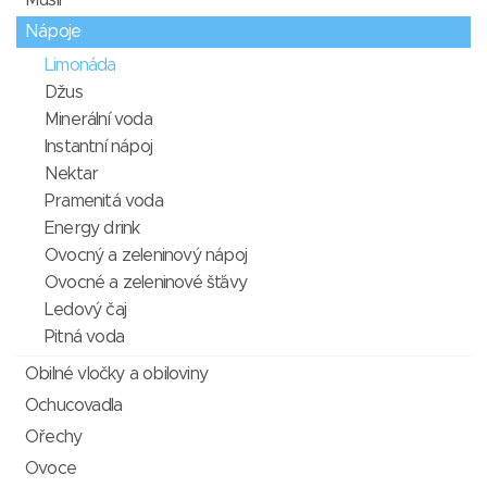
Müsli
Nápoje
Limonáda
Džus
Minerální voda
Instantní nápoj
Nektar
Pramenitá voda
Energy drink
Ovocný a zeleninový nápoj
Ovocné a zeleninové šťávy
Ledový čaj
Pitná voda
Obilné vločky a obiloviny
Ochucovadla
Ořechy
Ovoce