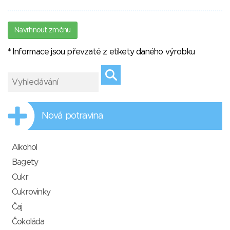
Navrhnout změnu
* Informace jsou převzaté z etikety daného výrobku
Nová potravina
Alkohol
Bagety
Cukr
Cukrovinky
Čaj
Čokoláda