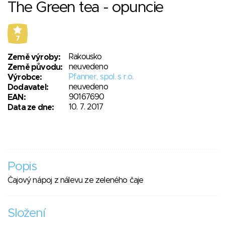
The Green tea - opuncie
7
Rakousko
Země výroby:
neuvedeno
Země původu:
Pfanner, spol. s r.o.
Výrobce:
neuvedeno
Dodavatel:
90167690
EAN:
10. 7. 2017
Data ze dne:
Popis
Čajový nápoj z nálevu ze zeleného čaje
Složení