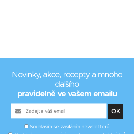
Novinky, akce, recepty a mnoho
dalšího
pravidelně ve vašem emailu
Souhlasím se zasíláním newsletterů