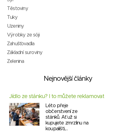
Těstoviny
Tuky
Uzeniny
Výrobky ze sóji
Zahušťovadla
Základní suroviny
Zelenina
Nejnovější články
Jídlo ze stánku? I to můžete reklamovat
Léto přeje
občerstvení ze
stánků. Ať už si
kupujete zmrzlinu na
koupališti,…