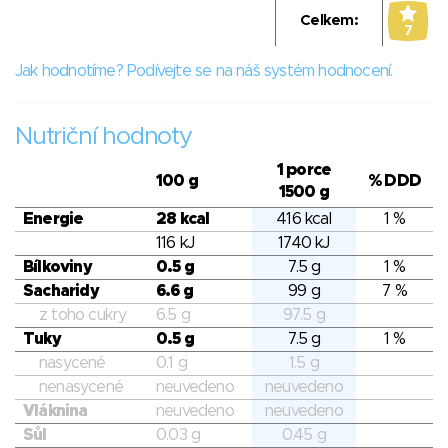
Celkem:
7
Jak hodnotíme? Podívejte se na náš systém hodnocení.
Nutriční hodnoty
1 porce
100 g
% DDD
1500 g
Energie
28 kcal
416 kcal
1 %
116 kJ
1740 kJ
Bílkoviny
0.5 g
7.5 g
1 %
Sacharidy
6.6 g
99 g
7 %
z toho cukry
6.5 g
97.5 g
Tuky
0.5 g
7.5 g
1 %
nasycené
0.1 g
1.5 g
nenasycené
neuvedeno
neuvedeno
Vláknina
neuvedeno
neuvedeno
Sůl
0.03 g
0.45 g