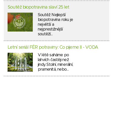
Soutěž biopotravina slaví 25 let
Soutěž Nejlepší
biopotravina roku je
největší a
nejprestižnější
soutěží…
Letní seriál FÉR potraviny: Co pijeme II - VODA
V létě saháme po
lahvích častěji než
jindy. Stolní, minerální,
pramenitá, nebo…