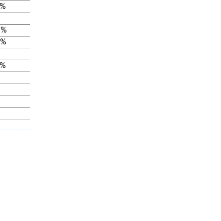
 %
 %
 %
 %