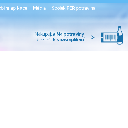
bilní aplikace
Média
Spolek FÉR potravina
Nakupujte
fér potraviny
>
bez éček
s naší aplikací