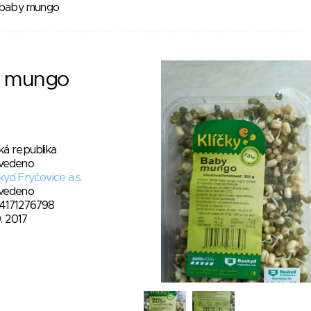
 baby mungo
y mungo
ká republika
vedeno
yd Fryčovice a.s.
vedeno
4171276798
9. 2017