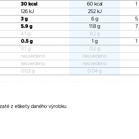
30 kcal
60 kcal
1
126 kJ
252 kJ
3 g
6 g
5
5.9 g
11.8 g
7
4.1 g
8.2 g
0.5 g
1 g
1
0.1 g
0.2 g
neuvedeno
neuvedeno
neuvedeno
neuvedeno
0.02 g
0.04 g
vzaté z etikety daného výrobku