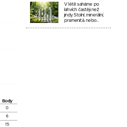
V létě saháme po
lahvích častěji než
jindy. Stolní, minerální,
pramenitá, nebo…
Body
0
6
15