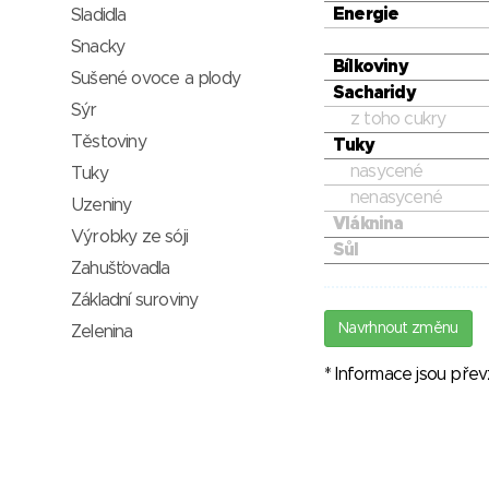
Energie
Sladidla
Snacky
Bílkoviny
Sušené ovoce a plody
Sacharidy
Sýr
z toho cukry
Těstoviny
Tuky
nasycené
Tuky
nenasycené
Uzeniny
Vláknina
Výrobky ze sóji
Sůl
Zahušťovadla
Základní suroviny
Navrhnout změnu
Zelenina
* Informace jsou pře