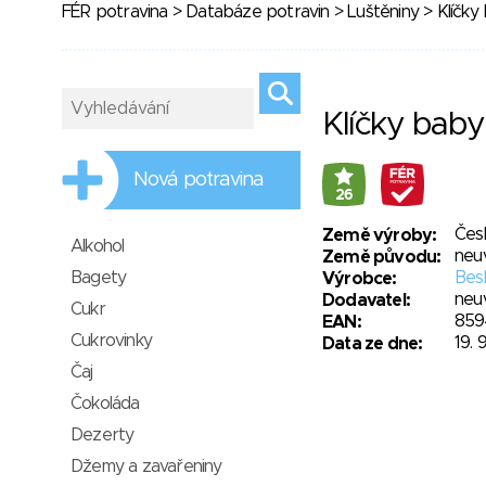
FÉR potravina
>
Databáze potravin
>
Luštěniny
> Klíčky
Klíčky bab
Nová potravina
26
Čes
Země výroby:
Alkohol
neu
Země původu:
Bagety
Besk
Výrobce:
neu
Dodavatel:
Cukr
859
EAN:
Cukrovinky
19. 
Data ze dne:
Čaj
Čokoláda
Dezerty
Džemy a zavařeniny