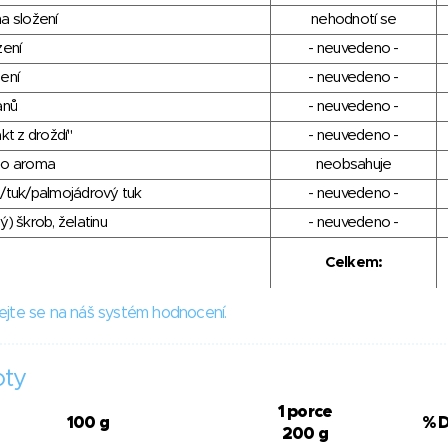
a složení
nehodnotí se
zení
- neuvedeno -
ení
- neuvedeno -
anů
- neuvedeno -
kt z droždí"
- neuvedeno -
ho aroma
neobsahuje
/tuk/palmojádrový tuk
- neuvedeno -
) škrob, želatinu
- neuvedeno -
Celkem:
ejte se na náš systém hodnocení.
oty
1 porce
100 g
% 
200 g