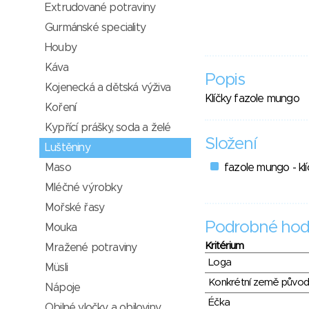
Extrudované potraviny
Gurmánské speciality
Houby
Káva
Popis
Kojenecká a dětská výživa
Klíčky fazole mungo
Koření
Kypřící prášky, soda a želé
Složení
Luštěniny
Maso
fazole mungo - klí
Mléčné výrobky
Mořské řasy
Podrobné hod
Mouka
Kritérium
Mražené potraviny
Loga
Müsli
Konkrétní země půvo
Nápoje
Éčka
Obilné vločky a obiloviny