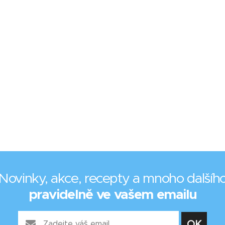
Novinky, akce, recepty a mnoho dalšíh
pravidelně ve vašem emailu