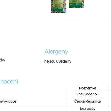
Alergeny
čky
nejsou uvedeny
nocení
Poznámka
- neuvedeno -
du/výrobce
Česká Republika
bez aditiv