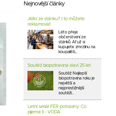
Nejnovější články
Jídlo ze stánku? I to můžete
reklamovat
Léto přeje
občerstvení ze
stánků. Ať už si
kupujete zmrzlinu na
koupališti,…
Soutěž biopotravina slaví 25 let
Soutěž Nejlepší
biopotravina roku je
největší a
nejprestižnější
soutěží…
Letní seriál FÉR potraviny: Co
pijeme II - VODA