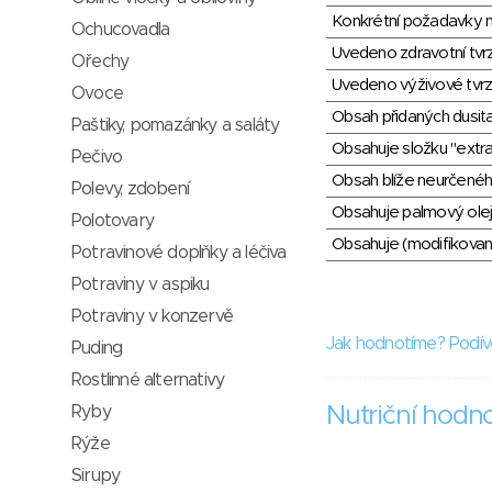
Konkrétní požadavky n
Ochucovadla
Uvedeno zdravotní tvr
Ořechy
Uvedeno výživové tvrz
Ovoce
Obsah přidaných dusit
Paštiky, pomazánky a saláty
Obsahuje složku "extra
Pečivo
Obsah blíže neurčené
Polevy, zdobení
Obsahuje palmový olej
Polotovary
Obsahuje (modifikovaný
Potravinové doplňky a léčiva
Potraviny v aspiku
Potraviny v konzervě
Jak hodnotíme? Podív
Puding
Rostlinné alternativy
Ryby
Nutriční hodn
Rýže
Sirupy