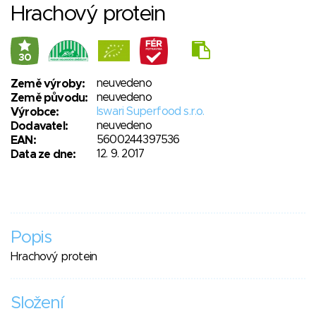
Hrachový protein
30
neuvedeno
Země výroby:
neuvedeno
Země původu:
Iswari Superfood s.r.o.
Výrobce:
neuvedeno
Dodavatel:
5600244397536
EAN:
12. 9. 2017
Data ze dne:
Popis
Hrachový protein
Složení