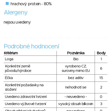
hrachový protein - 80%
Alergeny
nejsou uvedeny
Podrobné hodnocení
Kritérium
Poznámka
Body
Loga
Bio
1
Konkrétní země
vyrobeno CZ,
6
původu/výrobce
suroviny mimo EU
Éčka
bez aditiv
15
Konkrétní požadavky na
nehodnotí se
2
složení
Uvedeno zdravotní tvrzení
- neuvedeno -
0
Uvedeno výživové tvrzení
vysoký obsah bílkovin
3