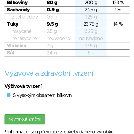
Bílkoviny
80 g
200 g
123 %
Sacharidy
0.9 g
2.25 g
1 %
z toho cukry
0.5 g
1.25 g
Tuky
9.5 g
23.75 g
14 %
nasycené
2.5 g
6.25 g
nenasycené
neuvedeno
neuvedeno
Vláknina
7 g
17.5 g
Sůl
2.4 g
6 g
Výživová a zdravotní tvrzení
Výživová tvrzení
S vysokým obsahem bílkovin
Navrhnout změnu
* Informace jsou převzaté z etikety daného výrobku