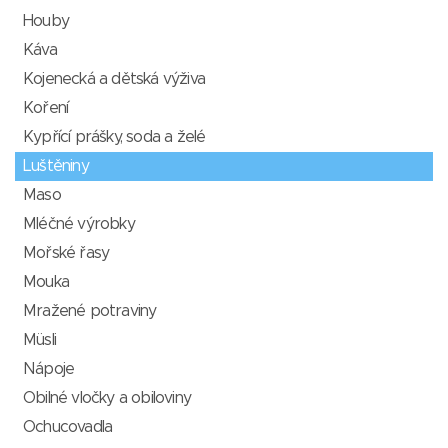
Houby
Káva
Kojenecká a dětská výživa
Koření
Kypřící prášky, soda a želé
Luštěniny
Maso
Mléčné výrobky
Mořské řasy
Mouka
Mražené potraviny
Müsli
Nápoje
Obilné vločky a obiloviny
Ochucovadla