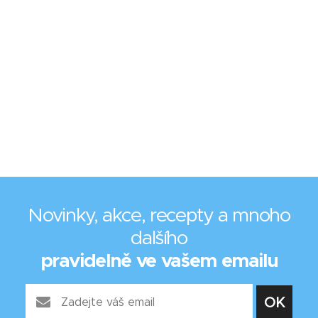
Novinky, akce, recepty a mnoho
dalšího
pravidelně ve vašem emailu