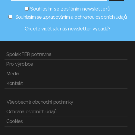
Souhlasím se zasíláním newsletterů
Souhlasím se zpracováním a ochranou osobních údajů
Chcete vidět
jak náš newsletter vypadá
?
Spolek FÉR potravina
Pro výrobce
Média
Kontakt
Všeobecné obchodní podmínky
Ochrana osobních údajů
Cookies