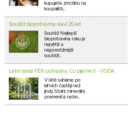
kupujete zmrzlinu na
koupališti,…
Soutěž biopotravina slaví 25 let
Soutěž Nejlepší
biopotravina roku je
největší a
nejprestižnější
soutěží…
Letní seriál FÉR potraviny: Co pijeme II - VODA
V létě saháme po
lahvích častěji než
jindy. Stolní, minerální,
pramenitá, nebo…