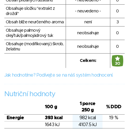
Obsah přidaných dusitanů
- neuvedeno -
0
Obsahuje složku "extrakt z
- neuvedeno -
0
droždí"
Obsah blíže neurčeného aroma
není
3
Obsahuje palmový
neobsahuje
0
olej/tuk/palmojádrový tuk
Obsahuje (modifikovaný) škrob,
neobsahuje
0
želatinu
Celkem:
30
Jak hodnotíme? Podívejte se na náš systém hodnocení.
Nutriční hodnoty
1 porce
100 g
% DDD
250 g
Energie
393 kcal
982 kcal
19 %
1643 kJ
4107.5 kJ