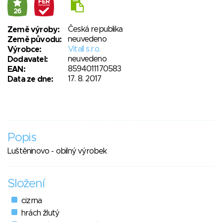
26
Česká republika
Země výroby:
neuvedeno
Země původu:
Vitall s.r.o.
Výrobce:
neuvedeno
Dodavatel:
8594011170583
EAN:
17. 8. 2017
Data ze dne:
Popis
Luštěninovo - obilný výrobek
Složení
cizrna
hrách žlutý