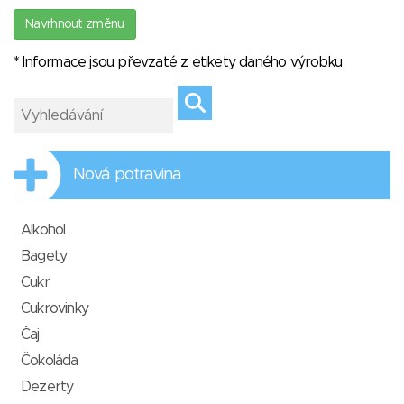
Navrhnout změnu
* Informace jsou převzaté z etikety daného výrobku
Nová potravina
Alkohol
Bagety
Cukr
Cukrovinky
Čaj
Čokoláda
Dezerty