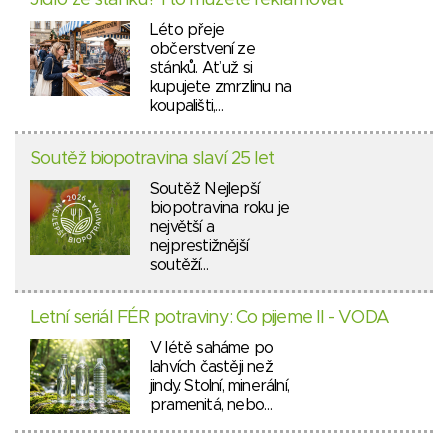
Léto přeje
občerstvení ze
stánků. Ať už si
kupujete zmrzlinu na
koupališti,…
Soutěž biopotravina slaví 25 let
Soutěž Nejlepší
biopotravina roku je
největší a
nejprestižnější
soutěží…
Letní seriál FÉR potraviny: Co pijeme II - VODA
V létě saháme po
lahvích častěji než
jindy. Stolní, minerální,
pramenitá, nebo…