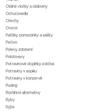
Obilné vločky a obiloviny
Ochucovadla
Ořechy
Ovoce
Paštiky, pomazánky a saláty
Pečivo
Polevy, zdobení
Polotovary
Potravinové doplňky a léčiva
Potraviny v aspiku
Potraviny v konzervě
Puding
Rostlinné alternativy
Ryby
Rýže