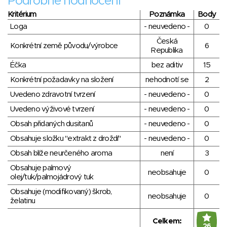
Podrobné hodnocení
Kritérium
Poznámka
Body
Loga
- neuvedeno -
0
Česká
Konkrétní země původu/výrobce
6
Republika
Éčka
bez aditiv
15
Konkrétní požadavky na složení
nehodnotí se
2
Uvedeno zdravotní tvrzení
- neuvedeno -
0
Uvedeno výživové tvrzení
- neuvedeno -
0
Obsah přidaných dusitanů
- neuvedeno -
0
Obsahuje složku "extrakt z droždí"
- neuvedeno -
0
Obsah blíže neurčeného aroma
není
3
Obsahuje palmový
neobsahuje
0
olej/tuk/palmojádrový tuk
Obsahuje (modifikovaný) škrob,
neobsahuje
0
želatinu
Celkem:
26