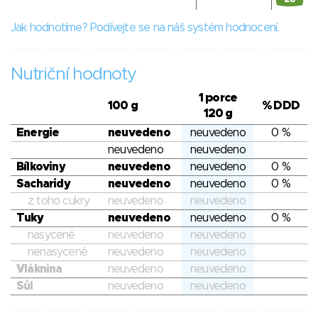
Jak hodnotíme? Podívejte se na náš systém hodnocení.
Nutriční hodnoty
1 porce
100 g
% DDD
120 g
Energie
neuvedeno
neuvedeno
0 %
neuvedeno
neuvedeno
Bílkoviny
neuvedeno
neuvedeno
0 %
Sacharidy
neuvedeno
neuvedeno
0 %
z toho cukry
neuvedeno
neuvedeno
Tuky
neuvedeno
neuvedeno
0 %
nasycené
neuvedeno
neuvedeno
nenasycené
neuvedeno
neuvedeno
Vláknina
neuvedeno
neuvedeno
Sůl
neuvedeno
neuvedeno