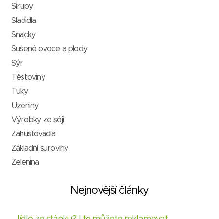
Sirupy
Sladidla
Snacky
Sušené ovoce a plody
Sýr
Těstoviny
Tuky
Uzeniny
Výrobky ze sóji
Zahušťovadla
Základní suroviny
Zelenina
Nejnovější články
Jídlo ze stánku? I to můžete reklamovat