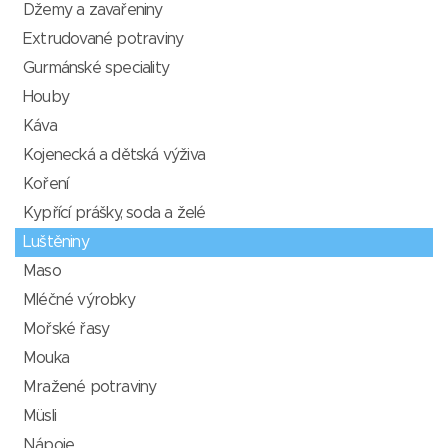
Džemy a zavařeniny
Extrudované potraviny
Gurmánské speciality
Houby
Káva
Kojenecká a dětská výživa
Koření
Kypřící prášky, soda a želé
Luštěniny
Maso
Mléčné výrobky
Mořské řasy
Mouka
Mražené potraviny
Müsli
Nápoje