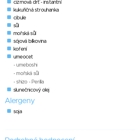
cizrnová drť - instantní
kukuřičná strouhanka
cibule
sůl
mořská sůl
sójová bílkovina
koření
umeocet
- umeboshi
- mořská sůl
- shizo - Perilla
slunečnicový olej
Alergeny
soja