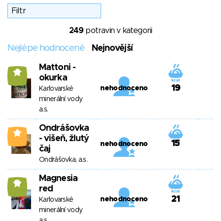
249
potravin v kategorii
Nejlépe hodnocené
Nejnovější
Mattoni -
11
okurka
19
nehodnoceno
Karlovarské
minerální vody
a.s.
Ondrášovka
3
- višeň, žlutý
15
nehodnoceno
čaj
Ondrášovka, a.s.
Magnesia
13
red
21
nehodnoceno
Karlovarské
minerální vody
a.s.