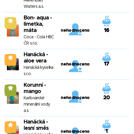
Marienbad
Waters a.s.
Bon- aqua -
7
limetka,
máta
16
nehodnoceno
Coca - Cola HBC
ČR s.r.o.
Hanácká -
0
aloe vera
17
nehodnoceno
Hanácká kyselka
s.r.o.
Korunní -
13
mango
20
nehodnoceno
Karlovarské
minerální vody
a.s.
Hanácká -
0
lesní směs
1
nehodnoceno