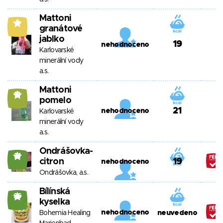
Mattoni
8
granátové
jablko
19
nehodnoceno
Karlovarské
minerální vody
a.s.
Mattoni
13
pomelo
21
nehodnoceno
Karlovarské
minerální vody
a.s.
Ondrášovka-
21
citron
19
nehodnoceno
Ondrášovka, a.s.
Bílínská
26
kyselka
nehodnoceno
Bohemia Healing
neuvedeno