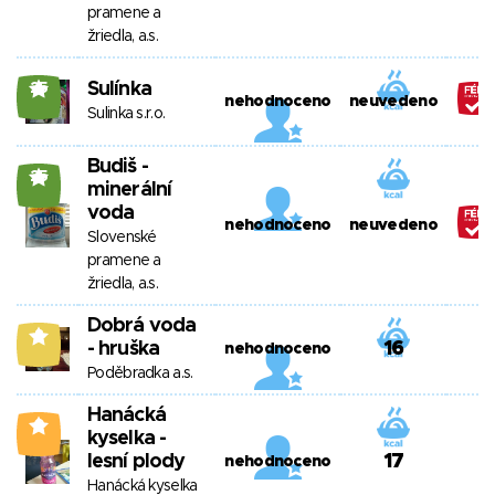
pramene a
žriedla, a.s.
Sulínka
25
nehodnoceno
neuvedeno
Sulinka s.r.o.
Budiš -
25
minerální
voda
nehodnoceno
neuvedeno
Slovenské
pramene a
žriedla, a.s.
Dobrá voda
8
- hruška
16
nehodnoceno
Poděbradka a.s.
Hanácká
0
kyselka -
lesní plody
17
nehodnoceno
Hanácká kyselka