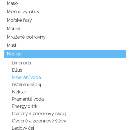
Maso
Mléčné výrobky
Mořské řasy
Mouka
Mražené potraviny
Müsli
Nápoje
Limonáda
Džus
Minerální voda
Instantní nápoj
Nektar
Pramenitá voda
Energy drink
Ovocný a zeleninový nápoj
Ovocné a zeleninové šťávy
Ledový čaj