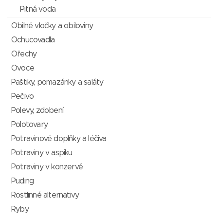
Pitná voda
Obilné vločky a obiloviny
Ochucovadla
Ořechy
Ovoce
Paštiky, pomazánky a saláty
Pečivo
Polevy, zdobení
Polotovary
Potravinové doplňky a léčiva
Potraviny v aspiku
Potraviny v konzervě
Puding
Rostlinné alternativy
Ryby