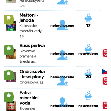
Hanácká kyselka
s.r.o.
Mattoni -
13
jahoda
17
nehodnoceno
Karlovarské
minerální vody
a.s.
Busiš perlivá
25
Slovenské
nehodnoceno
neuvedeno
pramene a
žriedla, a.s.
Ondrášovka
21
- lesní plody
20
nehodnoceno
Ondrášovka, a.s.
Fatra
25
minerální
voda
nehodnoceno
neuvedeno
Slovenské