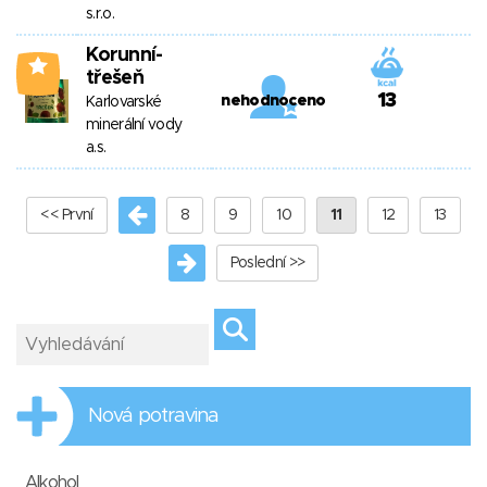
s.r.o.
Korunní-
1
třešeň
13
nehodnoceno
Karlovarské
minerální vody
a.s.
<< První
8
9
10
11
12
13
Poslední >>
Nová potravina
Alkohol