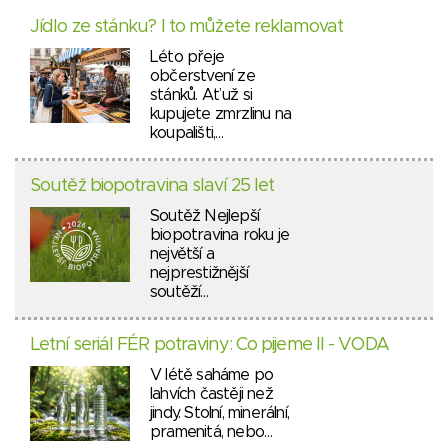
Jídlo ze stánku? I to můžete reklamovat
Léto přeje
občerstvení ze
stánků. Ať už si
kupujete zmrzlinu na
koupališti,…
Soutěž biopotravina slaví 25 let
Soutěž Nejlepší
biopotravina roku je
největší a
nejprestižnější
soutěží…
Letní seriál FÉR potraviny: Co pijeme II - VODA
V létě saháme po
lahvích častěji než
jindy. Stolní, minerální,
pramenitá, nebo…