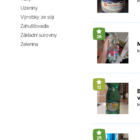
B
Uzeniny
Výrobky ze sóji
Zahušťovadla
Základní suroviny
26
M
Zelenina
M
12
B
M
25