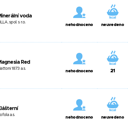
inerální voda
ILLA, spol. s r.o.
nehodnoceno
neuvedeno
Magnesia Red
attoni 1873 a.s.
21
nehodnoceno
lášterní
ofola a.s.
nehodnoceno
neuvedeno