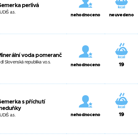
Gemerka perlivá
UDIŠ a.s.
nehodnoceno
neuvedeno
Minerální voda pomeranč
idl Slovenská republika v.o.s.
19
nehodnoceno
emerka s příchutí
meduňky
19
nehodnoceno
UDIŠ a.s.