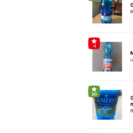
B
-1
L
20
G
B