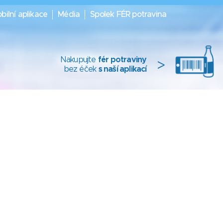
bilní aplikace
Média
Spolek FÉR potravina
Nakupujte
fér potraviny
>
bez éček
s naší aplikací