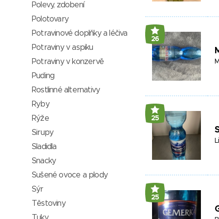
Polevy, zdobení
Polotovary
Potravinové doplňky a léčiva
26
Potraviny v aspiku
Potraviny v konzervě
M
Puding
Rostlinné alternativy
Ryby
Rýže
25
Sirupy
L
Sladidla
Snacky
Sušené ovoce a plody
Sýr
25
Těstoviny
Tuky