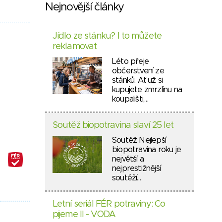
Nejnovější články
Jídlo ze stánku? I to můžete
reklamovat
Léto přeje
občerstvení ze
stánků. Ať už si
kupujete zmrzlinu na
koupališti,…
Soutěž biopotravina slaví 25 let
Soutěž Nejlepší
biopotravina roku je
největší a
nejprestižnější
soutěží…
Letní seriál FÉR potraviny: Co
pijeme II - VODA