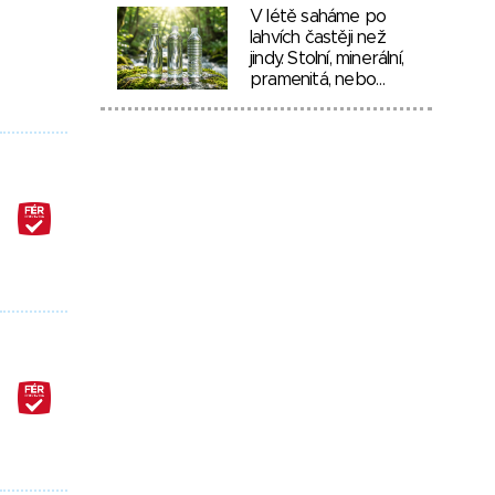
V létě saháme po
lahvích častěji než
jindy. Stolní, minerální,
pramenitá, nebo…