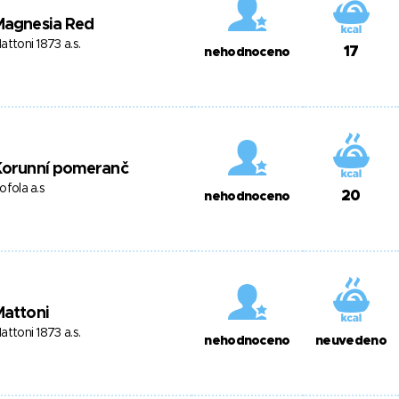
Magnesia Red
attoni 1873 a.s.
17
nehodnoceno
Korunní pomeranč
ofola a.s
20
nehodnoceno
Mattoni
attoni 1873 a.s.
nehodnoceno
neuvedeno