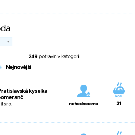
oda
249
potravin v kategorii
é
Nejnovější
ratislavská kyselka
pomeranč
21
nehodnoceno
tl s.r.o.