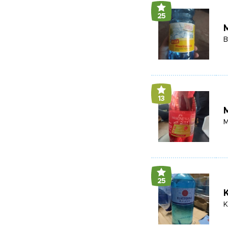
25
M
B
13
M
25
K
K