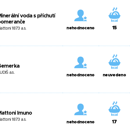
inerální voda s příchutí
pomeranče
15
nehodnoceno
attoni 1873 a.s.
Gemerka
UDIŠ a.s.
nehodnoceno
neuvedeno
Mattoni Imuno
attoni 1873 a.s.
17
nehodnoceno