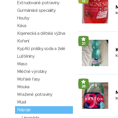
13
Extrudované potraviny
Gurmánské speciality
M
Houby
Káva
Kojenecká a dětská výživa
Koření
21
Kypřící prášky, soda a želé
K
Luštěniny
Maso
Mléčné výrobky
Mořské řasy
26
Mouka
Mražené potraviny
M
Müsli
Nápoje