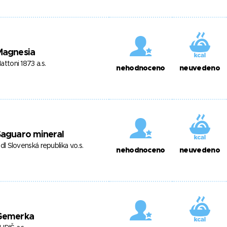
Magnesia
attoni 1873 a.s.
nehodnoceno
neuvedeno
Saguaro mineral
idl Slovenská republika v.o.s.
nehodnoceno
neuvedeno
Gemerka