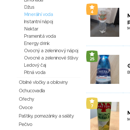
Limonáda
Džus
4
Minerální voda
M
Instantní nápoj
M
Nektar
Pramenitá voda
Energy drink
Ovocný a zeleninový nápoj
Ovocné a zeleninové šťávy
25
Ledový čaj
Pitná voda
B
Obilné vločky a obiloviny
Ochucovadla
Ořechy
7
Ovoce
Paštiky, pomazánky a saláty
M
Pečivo