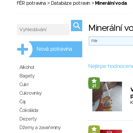
FÉR potravina
>
Databáze potravin
>
Minerální voda
Minerální v
Filtr
Nová potravina
Nejlépe hodnocen
Alkohol
Bagety
Cukr
21
V
Cukrovinky
Čaj
Ki
Čokoláda
Dezerty
Džemy a zavařeniny