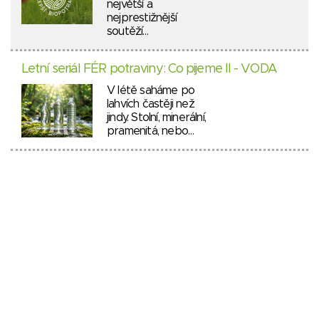
největší a
nejprestižnější
soutěží…
Letní seriál FÉR potraviny: Co pijeme II - VODA
V létě saháme po
lahvích častěji než
jindy. Stolní, minerální,
pramenitá, nebo…