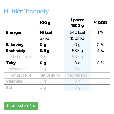
Nutriční hodnoty
1 porce
100 g
% DDD
1500 g
Energie
16 kcal
240 kcal
1 %
67 kJ
1005 kJ
Bílkoviny
0 g
0 g
0 %
Sacharidy
3.9 g
58.5 g
4 %
z toho cukry
3.9 g
58.5 g
Tuky
0 g
0 g
0 %
nasycené
0 g
0 g
nenasycené
neuvedeno
neuvedeno
Vláknina
0 g
0 g
Sůl
0 g
0 g
Navrhnout změnu