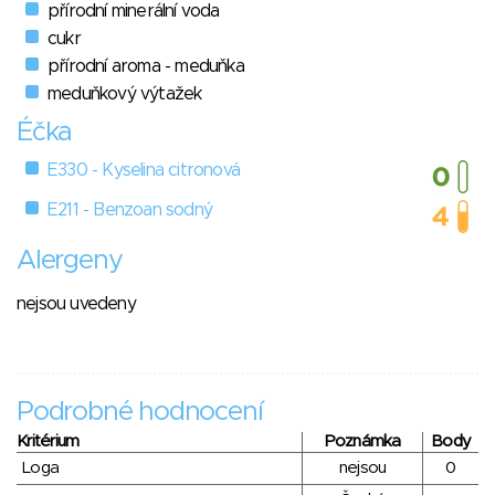
přírodní minerální voda
cukr
přírodní aroma - meduňka
meduňkový výtažek
Éčka
E330 - Kyselina citronová
E211 - Benzoan sodný
Alergeny
nejsou uvedeny
Podrobné hodnocení
Kritérium
Poznámka
Body
Loga
nejsou
0