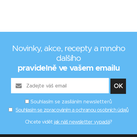
Novinky, akce, recepty a mnoho
dalšího
pravidelně ve vašem emailu
Souhlasím se zasíláním newsletterů
Souhlasím se zpracováním a ochranou osobních údajů
Chcete vidět
jak náš newsletter vypadá
?