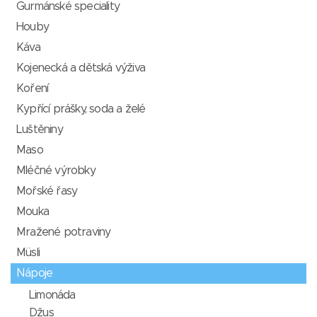
Gurmánské speciality
Houby
Káva
Kojenecká a dětská výživa
Koření
Kypřící prášky, soda a želé
Luštěniny
Maso
Mléčné výrobky
Mořské řasy
Mouka
Mražené potraviny
Müsli
Nápoje
Limonáda
Džus