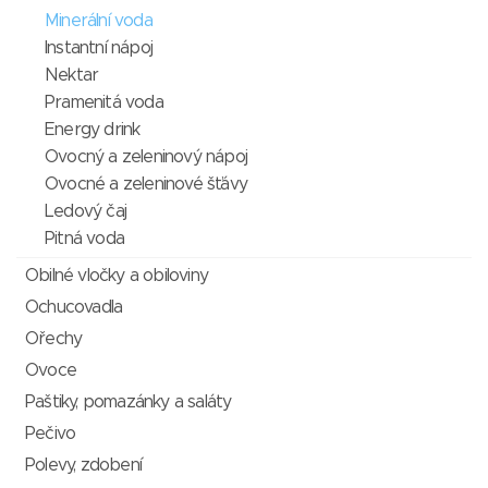
Minerální voda
Instantní nápoj
Nektar
Pramenitá voda
Energy drink
Ovocný a zeleninový nápoj
Ovocné a zeleninové šťávy
Ledový čaj
Pitná voda
Obilné vločky a obiloviny
Ochucovadla
Ořechy
Ovoce
Paštiky, pomazánky a saláty
Pečivo
Polevy, zdobení