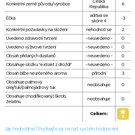
Česká
Konkrétní země původu/výrobce
6
Republika
aditiva se
Éčka
-3
skóre 4
Konkrétní požadavky na složení
nehodnotí se
2
Uvedeno zdravotní tvrzení
- neuvedeno -
0
Uvedeno výživové tvrzení
- neuvedeno -
0
Obsah přidaných dusitanů
- neuvedeno -
0
Obsahuje složku "extrakt z droždí"
- neuvedeno -
0
Obsah blíže neurčeného aroma
přírodní
3
Obsahuje palmový
neobsahuje
0
olej/tuk/palmojádrový tuk
Obsahuje (modifikovaný) škrob,
neobsahuje
0
želatinu
Celkem:
8
Jak hodnotíme? Podívejte se na náš systém hodnocení.