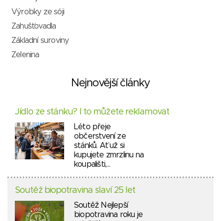
Výrobky ze sóji
Zahušťovadla
Základní suroviny
Zelenina
Nejnovější články
Jídlo ze stánku? I to můžete reklamovat
Léto přeje
občerstvení ze
stánků. Ať už si
kupujete zmrzlinu na
koupališti,…
Soutěž biopotravina slaví 25 let
Soutěž Nejlepší
biopotravina roku je