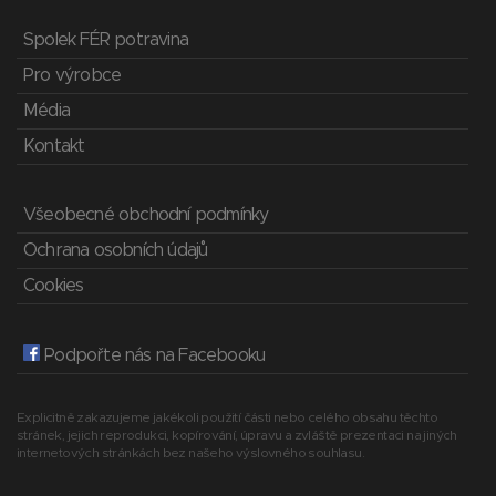
Spolek FÉR potravina
Pro výrobce
Média
Kontakt
Všeobecné obchodní podmínky
Ochrana osobních údajů
Cookies
Podpořte nás na Facebooku
Explicitně zakazujeme jakékoli použití části nebo celého obsahu těchto
stránek, jejich reprodukci, kopírování, úpravu a zvláště prezentaci na jiných
internetových stránkách bez našeho výslovného souhlasu.