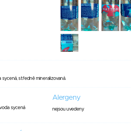
a sycená, středně mineralizovaná.
Alergeny
í voda sycená
nejsou uvedeny