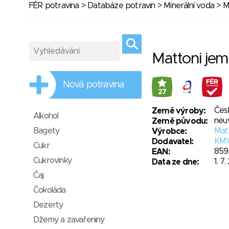
FÉR potravina
>
Databáze potravin
>
Minerální voda
> M
Mattoni je
Nová potravina
27
Čes
Země výroby:
Alkohol
neu
Země původu:
Bagety
Matt
Výrobce:
KMV
Dodavatel:
Cukr
859
EAN:
Cukrovinky
1. 7
Data ze dne:
Čaj
Čokoláda
Dezerty
Džemy a zavařeniny