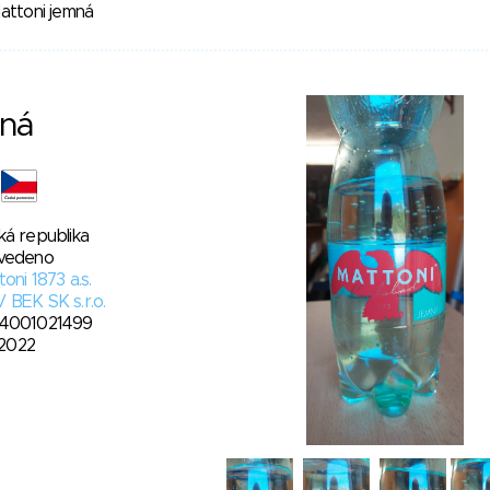
attoni jemná
mná
ká republika
vedeno
oni 1873 a.s.
 BEK SK s.r.o.
4001021499
. 2022