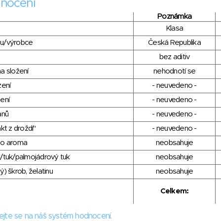
nocení
Poznámka
Klasa
du/výrobce
Česká Republika
bez aditiv
a složení
nehodnotí se
zení
- neuvedeno -
ení
- neuvedeno -
anů
- neuvedeno -
kt z droždí"
- neuvedeno -
ho aroma
neobsahuje
/tuk/palmojádrový tuk
neobsahuje
) škrob, želatinu
neobsahuje
Celkem:
ejte se na náš systém hodnocení.