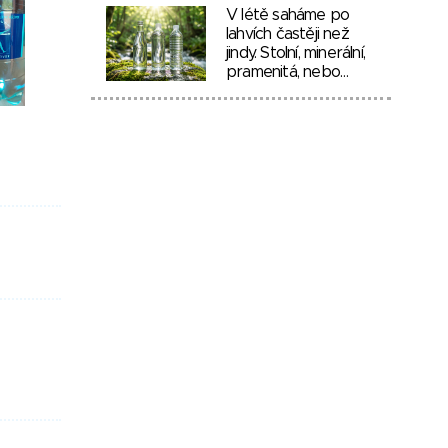
V létě saháme po
lahvích častěji než
jindy. Stolní, minerální,
pramenitá, nebo…