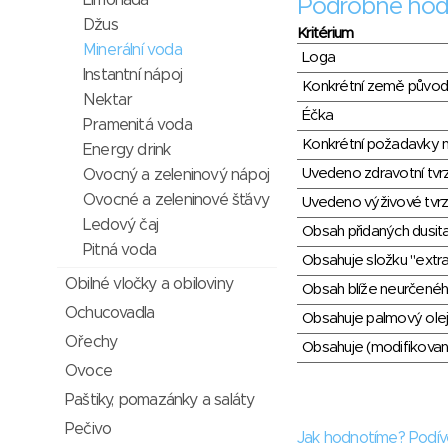
Limonáda
Podrobné hod
Džus
Kritérium
Minerální voda
Loga
Instantní nápoj
Konkrétní země půvo
Nektar
Éčka
Pramenitá voda
Konkrétní požadavky n
Energy drink
Uvedeno zdravotní tvr
Ovocný a zeleninový nápoj
Ovocné a zeleninové šťávy
Uvedeno výživové tvrz
Ledový čaj
Obsah přidaných dusit
Pitná voda
Obsahuje složku "extra
Obilné vločky a obiloviny
Obsah blíže neurčené
Ochucovadla
Obsahuje palmový olej
Ořechy
Obsahuje (modifikovaný
Ovoce
Paštiky, pomazánky a saláty
Pečivo
Jak hodnotíme? Podív