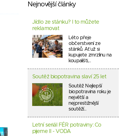
Nejnovější články
Jídlo ze stánku? I to můžete
reklamovat
Léto přeje
občerstvení ze
stánků. Ať už si
kupujete zmrzlinu na
koupališti,…
Soutěž biopotravina slaví 25 let
Soutěž Nejlepší
biopotravina roku je
největší a
nejprestižnější
soutěží…
Letní seriál FÉR potraviny: Co
pijeme II - VODA