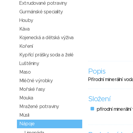
Extrudované potraviny
Gurmánské speciality
Houby
Káva
Kojenecká a dětská výživa
Koření
Kypřící prášky, soda a želé
Luštěniny
Popis
Maso
Přírodní minerální vod
Mléčné výrobky
Mořské řasy
Mouka
Složení
Mražené potraviny
přírodní mineráln
Müsli
Nápoje