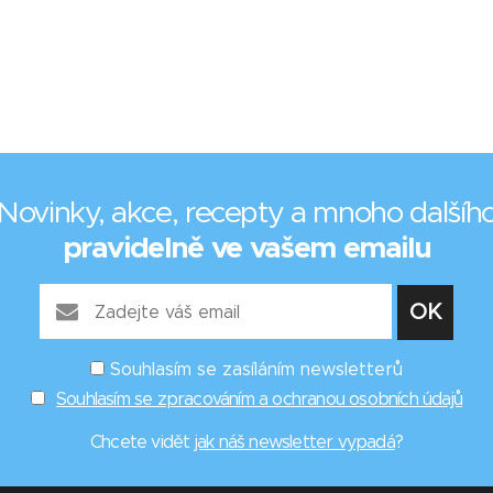
Novinky, akce, recepty a mnoho dalšíh
pravidelně ve vašem emailu
Souhlasím se zasíláním newsletterů
Souhlasím se zpracováním a ochranou osobních údajů
Chcete vidět
jak náš newsletter vypadá
?