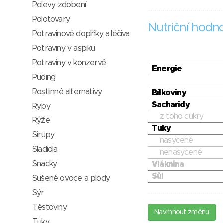
Polevy, zdobení
Polotovary
Nutriční hodn
Potravinové doplňky a léčiva
Potraviny v aspiku
Potraviny v konzervě
Energie
Puding
Rostlinné alternativy
Bílkoviny
Sacharidy
Ryby
z toho cukry
Rýže
Tuky
Sirupy
nasycené
Sladidla
nenasycené
Snacky
Vláknina
Sůl
Sušené ovoce a plody
Sýr
Těstoviny
Navrhnout změnu
Tuky