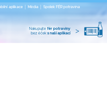
bilní aplikace
Média
Spolek FÉR potravina
Nakupujte
fér potraviny
>
bez éček
s naší aplikací