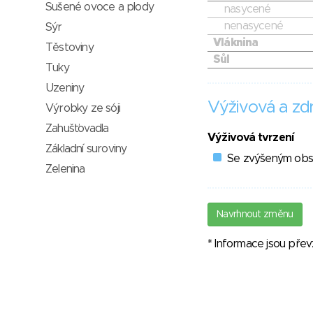
Sušené ovoce a plody
nasycené
nenasycené
Sýr
Vláknina
Těstoviny
Sůl
Tuky
Uzeniny
Výživová a zdr
Výrobky ze sóji
Zahušťovadla
Výživová tvrzení
Základní suroviny
Se zvýšeným obsa
Zelenina
Navrhnout změnu
* Informace jsou pře