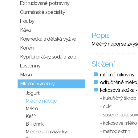
Extrudované potraviny
Gurmánské speciality
Houby
Káva
Popis
Kojenecká a dětská výživa
Mléčný nápoj se zvýše
Koření
Kypřící prášky, soda a želé
Složení
Luštěniny
Maso
mléčné bílkoviny
odtučněné mléko
Mléčné výrobky
kokosová složka -
Jogurt
- kukuřičný škrob
Mléčné nápoje
- cukr
Máslo
- sušené kokosov
Kefír
- kokosové mléko
Bifi drink
- maltodextrin
Mléčné pomazánky