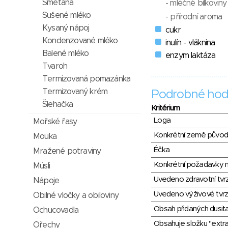
Smetana
- mléčné bílkoviny
Sušené mléko
- přírodní aroma
Kysaný nápoj
cukr
Kondenzované mléko
inulín - vláknina
Balené mléko
enzym laktáza
Tvaroh
Termizovaná pomazánka
Termizovaný krém
Podrobné hod
Šlehačka
Kritérium
Loga
Mořské řasy
Konkrétní země půvo
Mouka
Éčka
Mražené potraviny
Konkrétní požadavky n
Müsli
Uvedeno zdravotní tvr
Nápoje
Uvedeno výživové tvrz
Obilné vločky a obiloviny
Obsah přidaných dusit
Ochucovadla
Obsahuje složku "extra
Ořechy