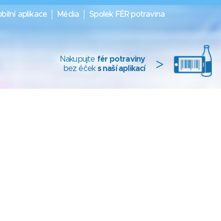
bilní aplikace
Média
Spolek FÉR potravina
Nakupujte
fér potraviny
>
bez éček
s naší aplikací