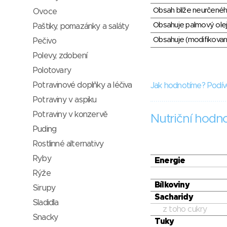
Obsah blíže neurčené
Ovoce
Obsahuje palmový olej
Paštiky, pomazánky a saláty
Obsahuje (modifikovaný
Pečivo
Polevy, zdobení
Polotovary
Potravinové doplňky a léčiva
Jak hodnotíme? Podív
Potraviny v aspiku
Potraviny v konzervě
Nutriční hodn
Puding
Rostlinné alternativy
Ryby
Energie
Rýže
Bílkoviny
Sirupy
Sacharidy
Sladidla
z toho cukry
Snacky
Tuky