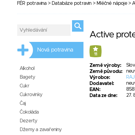
FÉR potravina
>
Databáze potravin
>
Mléčné nápoje
> A
Active prot
Nová potravina
11
Slo
Země výroby:
Alkohol
neu
Země původu:
Bagety
RAJO
Výrobce:
neu
Dodavatel:
Cukr
858
EAN:
Cukrovinky
27. 
Data ze dne:
Čaj
Čokoláda
Dezerty
Džemy a zavařeniny