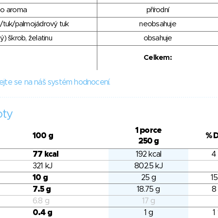
ho aroma
přírodní
/tuk/palmojádrový tuk
neobsahuje
) škrob, želatinu
obsahuje
Celkem:
ejte se na náš systém hodnocení.
oty
1 porce
100 g
% 
250 g
77 kcal
192 kcal
4
321 kJ
802.5 kJ
10 g
25 g
15
7.5 g
18.75 g
8
6.8 g
17 g
0.4 g
1 g
1