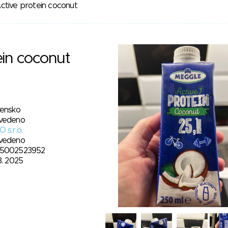
ctive protein coconut
ein coconut
vensko
vedeno
 s.r.o.
vedeno
5002523952
8. 2025