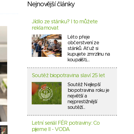
Nejnovější články
Jídlo ze stánku? I to můžete
reklamovat
Léto přeje
občerstvení ze
stánků. Ať už si
kupujete zmrzlinu na
koupališti,…
Soutěž biopotravina slaví 25 let
Soutěž Nejlepší
biopotravina roku je
největší a
nejprestižnější
soutěží…
Letní seriál FÉR potraviny: Co
pijeme II - VODA