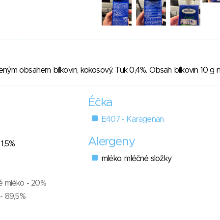
ným obsahem bílkovin, kokosový. Tuk 0,4%. Obsah bílkovin 10 g n
Éčka
E407 - Karagenan
Alergeny
 1,5%
mléko, mléčné složky
é mléko - 20%
 - 89,5%