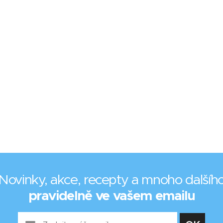
Novinky, akce, recepty a mnoho dalšíh
pravidelně ve vašem emailu