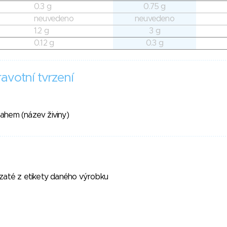
0.3 g
0.75 g
neuvedeno
neuvedeno
1.2 g
3 g
0.12 g
0.3 g
avotní tvrzení
hem (název živiny)
vzaté z etikety daného výrobku