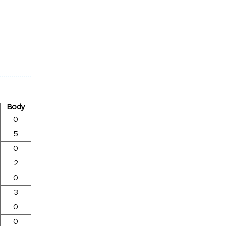
Body
0
5
0
2
0
3
0
0