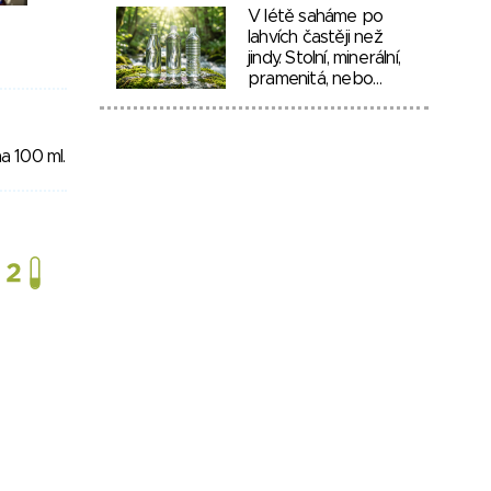
V létě saháme po
lahvích častěji než
jindy. Stolní, minerální,
pramenitá, nebo…
a 100 ml.