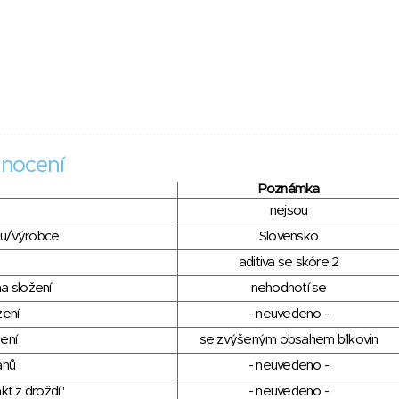
nocení
Poznámka
nejsou
du/výrobce
Slovensko
aditiva se skóre 2
a složení
nehodnotí se
zení
- neuvedeno -
ení
se zvýšeným obsahem bílkovin
anů
- neuvedeno -
kt z droždí"
- neuvedeno -