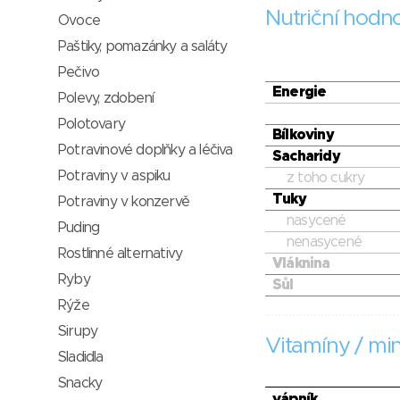
Nutriční hodn
Ovoce
Paštiky, pomazánky a saláty
Pečivo
Energie
Polevy, zdobení
Polotovary
Bílkoviny
Potravinové doplňky a léčiva
Sacharidy
Potraviny v aspiku
z toho cukry
Tuky
Potraviny v konzervě
nasycené
Puding
nenasycené
Rostlinné alternativy
Vláknina
Ryby
Sůl
Rýže
Sirupy
Vitamíny / min
Sladidla
Snacky
vápník