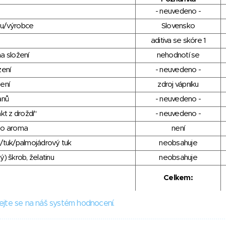
- neuvedeno -
du/výrobce
Slovensko
aditiva se skóre 1
a složení
nehodnotí se
zení
- neuvedeno -
ení
zdroj vápníku
anů
- neuvedeno -
kt z droždí"
- neuvedeno -
ho aroma
není
/tuk/palmojádrový tuk
neobsahuje
) škrob, želatinu
neobsahuje
Celkem:
ejte se na náš systém hodnocení.