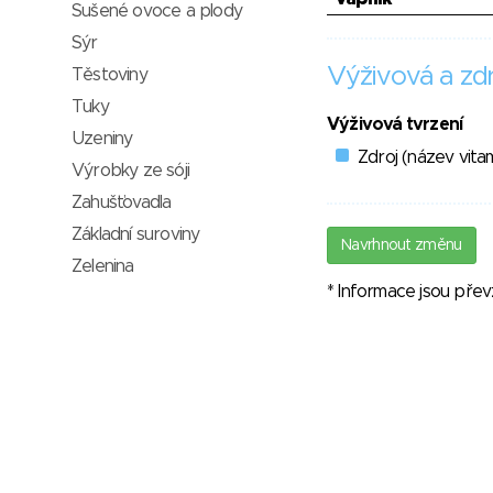
Sušené ovoce a plody
Sýr
Výživová a zdr
Těstoviny
Tuky
Výživová tvrzení
Uzeniny
Zdroj (název vitam
Výrobky ze sóji
Zahušťovadla
Základní suroviny
Navrhnout změnu
Zelenina
* Informace jsou pře