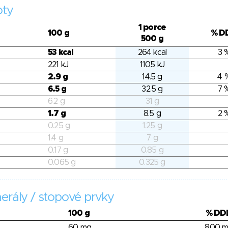
oty
1 porce
100 g
% D
500 g
53 kcal
264 kcal
3 
221 kJ
1105 kJ
2.9 g
14.5 g
4 
6.5 g
32.5 g
7 
6.2 g
31 g
1.7 g
8.5 g
2 
0.25 g
1.25 g
1.4 g
7 g
0.17 g
0.85 g
0.065 g
0.325 g
erály / stopové prvky
100 g
% DD
60 mg
800 