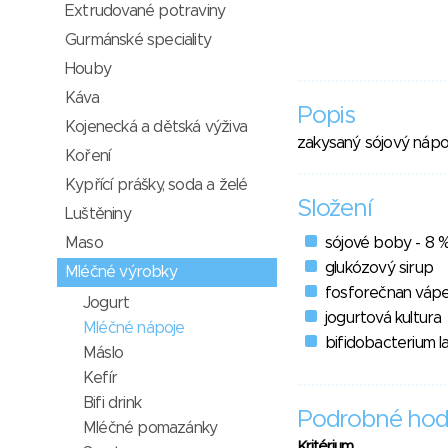
Extrudované potraviny
Gurmánské speciality
Houby
Káva
Popis
Kojenecká a dětská výživa
zakysaný sójový nápoj
Koření
Kypřící prášky, soda a želé
Složení
Luštěniny
Maso
sójové boby - 8 
glukózový sirup
Mléčné výrobky
fosforečnan vápen
Jogurt
jogurtová kultura
Mléčné nápoje
bifidobacterium la
Máslo
Kefír
Bifi drink
Podrobné hod
Mléčné pomazánky
Kritérium