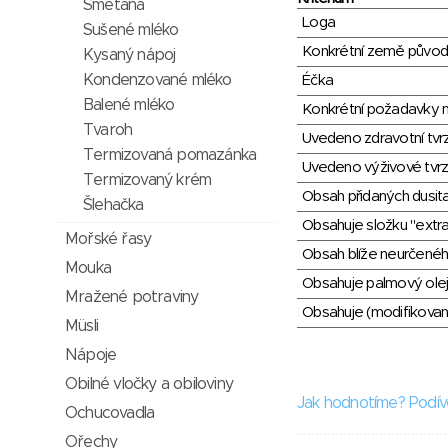
Smetana
Loga
Sušené mléko
Konkrétní země půvo
Kysaný nápoj
Kondenzované mléko
Éčka
Balené mléko
Konkrétní požadavky n
Tvaroh
Uvedeno zdravotní tvr
Termizovaná pomazánka
Uvedeno výživové tvrz
Termizovaný krém
Obsah přidaných dusit
Šlehačka
Obsahuje složku "extra
Mořské řasy
Obsah blíže neurčené
Mouka
Obsahuje palmový olej
Mražené potraviny
Obsahuje (modifikovaný
Müsli
Nápoje
Obilné vločky a obiloviny
Jak hodnotíme? Podív
Ochucovadla
Ořechy