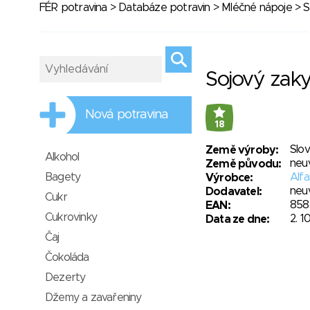
FÉR potravina
>
Databáze potravin
>
Mléčné nápoje
> S
Sojový zak
Nová potravina
18
Slo
Země výroby:
Alkohol
neu
Země původu:
Bagety
Alfa
Výrobce:
neu
Dodavatel:
Cukr
858
EAN:
Cukrovinky
2. 1
Data ze dne:
Čaj
Čokoláda
Dezerty
Džemy a zavařeniny