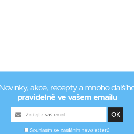
Novinky, akce, recepty a mnoho dalšíh
pravidelně ve vašem emailu
Souhlasím se zasíláním newsletterů