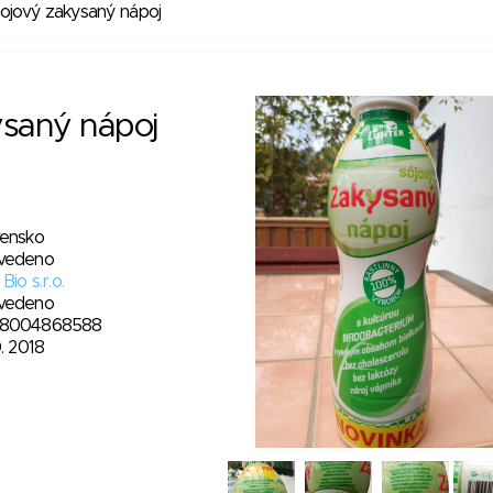
ojový zakysaný nápoj
ysaný nápoj
vensko
vedeno
 Bio s.r.o.
vedeno
8004868588
0. 2018