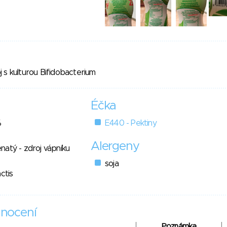
 s kulturou Bifidobacterium
Éčka
%
E440 - Pektiny
Alergeny
atý - zdroj vápníku
soja
ctis
nocení
Poznámka