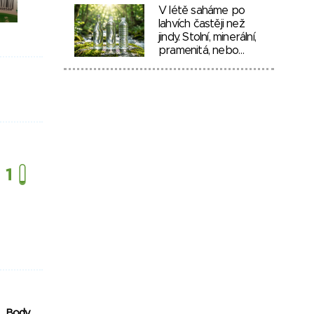
V létě saháme po
lahvích častěji než
jindy. Stolní, minerální,
pramenitá, nebo…
Body