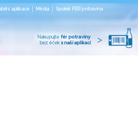
bilní aplikace
Média
Spolek FÉR potravina
Nakupujte
fér potraviny
>
bez éček
s naší aplikací