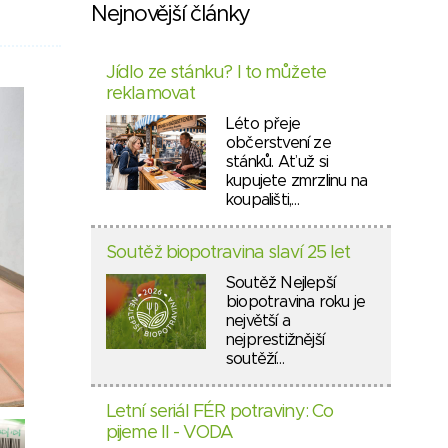
Nejnovější články
Jídlo ze stánku? I to můžete
reklamovat
Léto přeje
občerstvení ze
stánků. Ať už si
kupujete zmrzlinu na
koupališti,…
Soutěž biopotravina slaví 25 let
Soutěž Nejlepší
biopotravina roku je
největší a
nejprestižnější
soutěží…
Letní seriál FÉR potraviny: Co
pijeme II - VODA